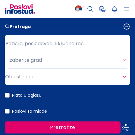
Pretraga
Pozicija, poslodavac ili ključna reč
Pozicija, poslodavac ili ključna reč
Izaberite grad
Grad
Oblast rada
Oblast rada
Plata u oglasu
Poslovi za mlade
Pretražite