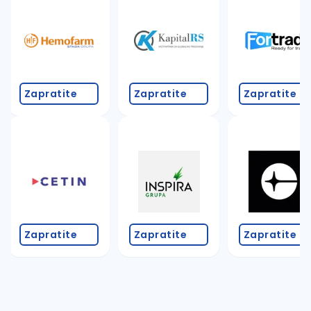
Takođe možete da:
proverite pravopisne greške (koristite č, ć, š, đ, ž,
povećajte radijus za odabrani grad
promenite odabrane filtere pretrage
Zapratite
Zapratite
Zapratite
Zapratite
Zapratite
Zapratite