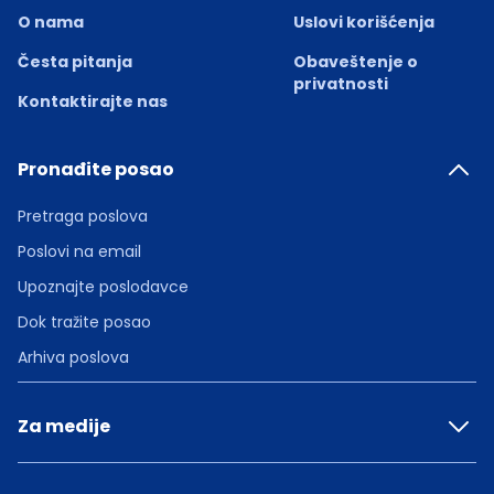
O nama
Uslovi korišćenja
Česta pitanja
Obaveštenje o
privatnosti
Kontaktirajte nas
Pronađite posao
Pretraga poslova
Poslovi na email
Upoznajte poslodavce
Dok tražite posao
Arhiva poslova
Za medije