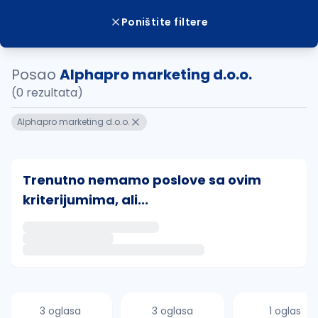
Poništite filtere
Posao
Alphapro marketing d.o.o.
(0 rezultata)
Alphapro marketing d.o.o.
Trenutno nemamo poslove sa ovim
kriterijumima, ali...
Ako sačuvate ovu pretragu, obavestićemo vas putem 
uvajte pretragu
3 oglasa
3 oglasa
1 oglas