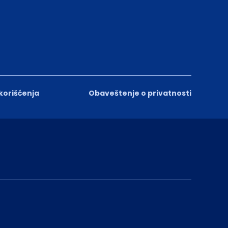
 korišćenja
Obaveštenje o privatnosti