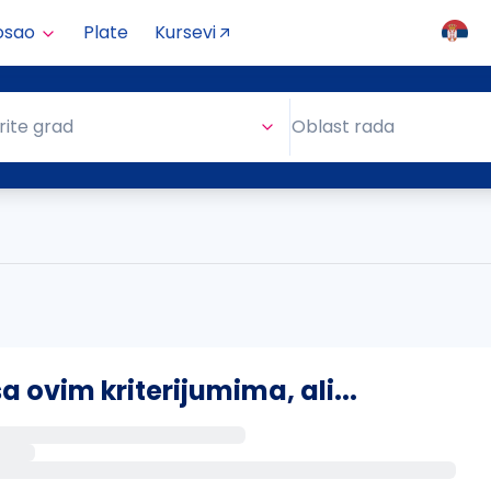
osao
Plate
Kursevi
Oblast rada
rite grad
Oblast rada
ovim kriterijumima, ali...
s putem email-a kada se pojave novi poslovi.