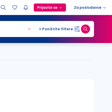
Prijavite se
Za poslodavce
Poništite filtere