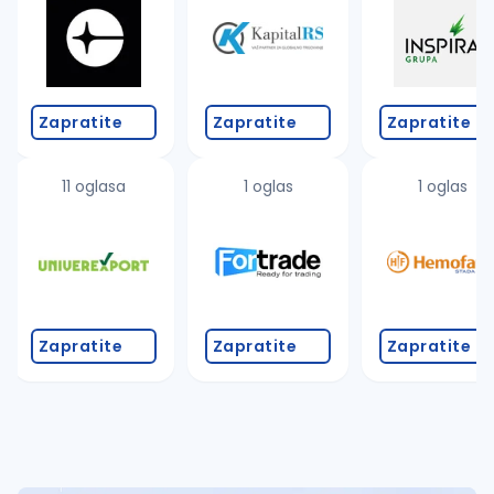
Takođe možete da:
proverite pravopisne greške (koristite č, ć, š, đ, ž,
povećajte radijus za odabrani grad
promenite odabrane filtere pretrage
Zapratite
Zapratite
Zapratite
11 oglasa
1 oglas
1 oglas
Zapratite
Zapratite
Zapratite