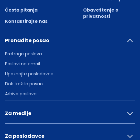
Česta pitanja
Obaveštenje o
privatnosti
Kontaktirajte nas
Pronađite posao
Pretraga poslova
Poslovi na email
Upoznajte poslodavce
Dok tražite posao
Arhiva poslova
Za medije
Za poslodavce