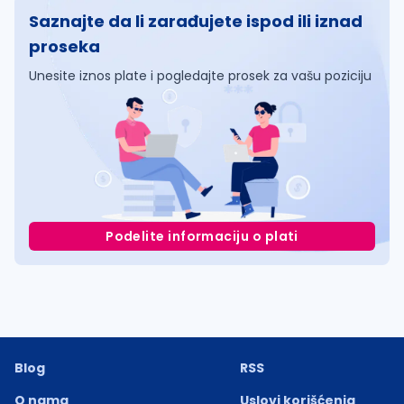
Saznajte da li zarađujete ispod ili iznad
proseka
Unesite iznos plate i pogledajte prosek za vašu poziciju
Podelite informaciju o plati
Blog
RSS
O nama
Uslovi korišćenja