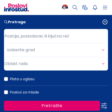
Pretraga
Pozicija, poslodavac ili ključna reč
Pozicija, poslodavac ili ključna reč
Izaberite grad
Grad
Oblast rada
Oblast rada
Plata u oglasu
Poslovi za mlade
Pretražite