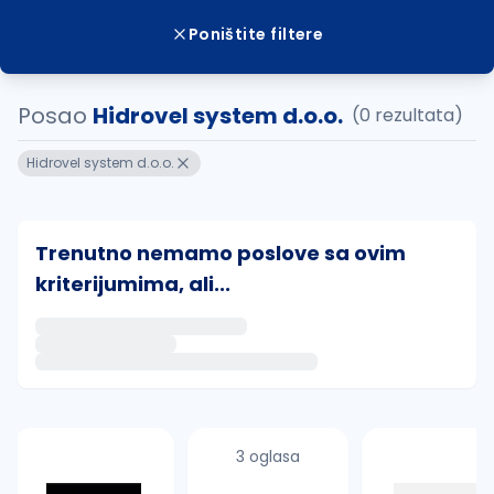
Poništite filtere
Posao
Hidrovel system d.o.o.
(0 rezultata)
Hidrovel system d.o.o.
Trenutno nemamo poslove sa ovim
kriterijumima, ali...
Ako sačuvate ovu pretragu, obavestićemo vas putem 
uvajte pretragu
3 oglasa