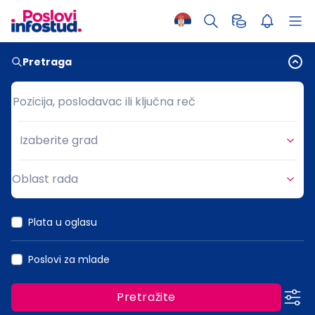
Pretraga
Pozicija, poslodavac ili ključna reč
Pozicija, poslodavac ili ključna reč
Izaberite grad
Grad
Oblast rada
Oblast rada
Plata u oglasu
Poslovi za mlade
Pretražite