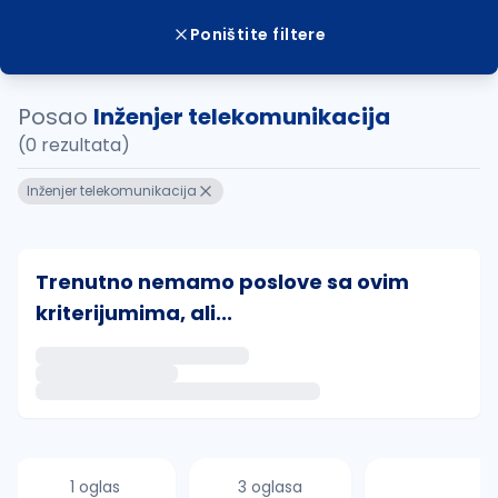
Poništite filtere
Posao
Inženjer telekomunikacija
(0 rezultata)
Inženjer telekomunikacija
Trenutno nemamo poslove sa ovim
kriterijumima, ali...
Ako sačuvate ovu pretragu, obavestićemo vas putem 
uvajte pretragu
1 oglas
3 oglasa