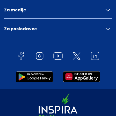
Za medije
Za poslodavce