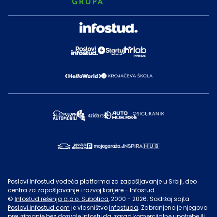
Poslovi Infostud vodeća platforma za zapošljavanje u Srbiji, deo
centra za zapošljavanje i razvoj karijere - Infostud.
©
Infostud rešenja d.o.o. Subotica
, 2000 -
2026
. Sadržaj sajta
Poslovi.infostud.com
je vlasništvo
Infostuda
. Zabranjeno je njegovo
preuzimanje bez dozvole
Infostuda
, zarad komercijalne upotrebe ili