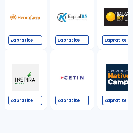
Takođe možete da:
proverite pravopisne greške (koristite č, ć, š, đ, ž,
povećajte radijus za odabrani grad
promenite odabrane filtere pretrage
Zapratite
Zapratite
Zapratite
Zapratite
Zapratite
Zapratite