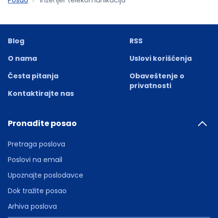
Blog
RSS
O nama
Uslovi korišćenja
Česta pitanja
Obaveštenje o
privatnosti
Kontaktirajte nas
Pronađite posao
Pretraga poslova
Poslovi na email
Upoznajte poslodavce
Dok tražite posao
Arhiva poslova