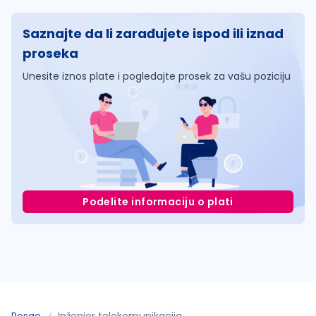
Saznajte da li zarađujete ispod ili iznad
proseka
Unesite iznos plate i pogledajte prosek za vašu poziciju
Podelite informaciju o plati
Posao
Inženjer telekomunikacija