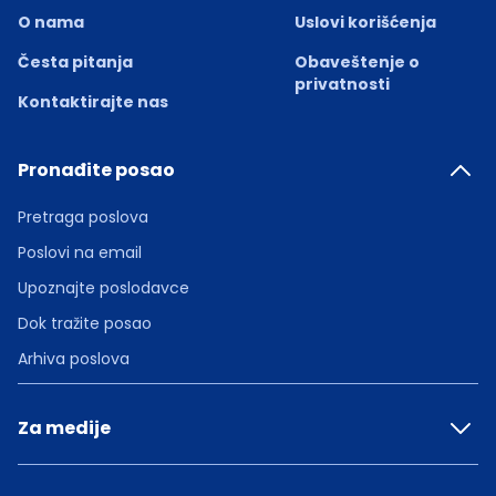
O nama
Uslovi korišćenja
Česta pitanja
Obaveštenje o
privatnosti
Kontaktirajte nas
Pronađite posao
Pretraga poslova
Poslovi na email
Upoznajte poslodavce
Dok tražite posao
Arhiva poslova
Za medije