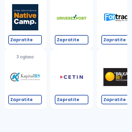
Takođe možete da:
proverite pravopisne greške (koristite č, ć, š, đ, ž,
povećajte radijus za odabrani grad
promenite odabrane filtere pretrage
Zapratite
Zapratite
Zapratite
3 oglasa
Zapratite
Zapratite
Zapratite