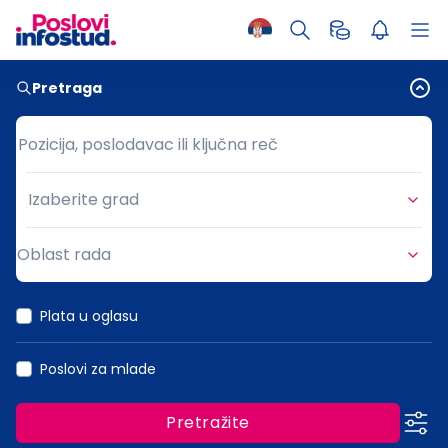
Pretraga
Pozicija, poslodavac ili ključna reč
Pozicija, poslodavac ili ključna reč
Izaberite grad
Grad
Oblast rada
Oblast rada
Plata u oglasu
Poslovi za mlade
Pretražite