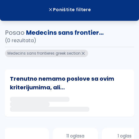
Poništite filtere
Posao
Medecins sans frontier...
(0 rezultata)
Medecins sans frontieres greek section
Trenutno nemamo poslove sa ovim
kriterijumima, ali...
Ako sačuvate ovu pretragu, obavestićemo vas putem 
uvajte pretragu
11 oglasa
1 oglas