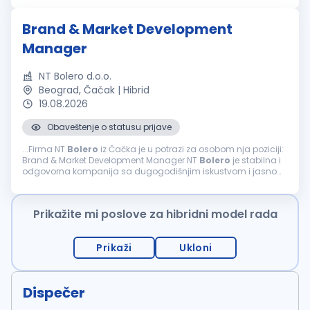
Brand & Market Development
Manager
NT Bolero d.o.o.
Beograd, Čačak | Hibrid
19.08.2026
Obaveštenje o statusu prijave
...Firma NT
Bolero
iz Čačka je u potrazi za osobom nja poziciji:
Brand & Market Development Manager NT
Bolero
je stabilna i
odgovorna kompanija sa dugogodišnjim iskustvom i jasnom
vizijom daljeg razvoja. Naše poslovanje zasniva...
Prikažite mi poslove za hibridni model rada
Prikaži
Ukloni
Dispečer