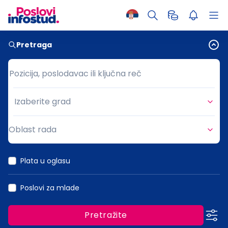
Pretraga
Pozicija, poslodavac ili ključna reč
Pozicija, poslodavac ili ključna reč
Izaberite grad
Grad
Oblast rada
Oblast rada
Plata u oglasu
Poslovi za mlade
Pretražite