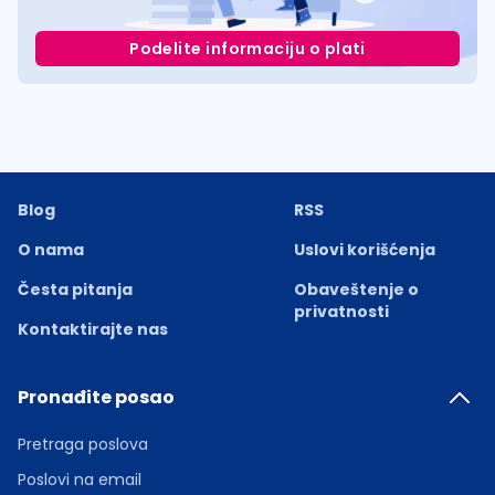
Podelite informaciju o plati
Blog
RSS
O nama
Uslovi korišćenja
Česta pitanja
Obaveštenje o
privatnosti
Kontaktirajte nas
Pronađite posao
Pretraga poslova
Poslovi na email