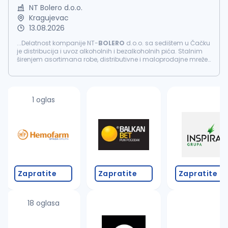
NT Bolero d.o.o.
Kragujevac
13.08.2026
...Delatnost kompanije NT-
BOLERO
d.o.o. sa sedištem u Čačku
je distribucija i uvoz alkoholnih i bezalkoholnih pića. Stalnim
širenjem asortimana robe, distributivne i maloprodajne mreže,
preko 250 zaposlenih stremi ostvarenju zajedničke vizije...
1 oglas
Zapratite
Zapratite
Zapratite
18 oglasa