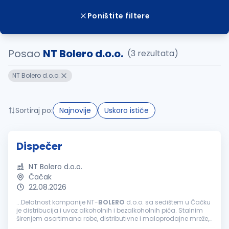
Poništite filtere
Posao
NT Bolero d.o.o.
(3 rezultata)
NT Bolero d.o.o.
Sortiraj po:
Najnovije
Uskoro ističe
Dispečer
NT Bolero d.o.o.
Čačak
22.08.2026
...Delatnost kompanije NT-
BOLERO
d.o.o. sa sedištem u Čačku
je distribucija i uvoz alkoholnih i bezalkoholnih pića. Stalnim
širenjem asortimana robe, distributivne i maloprodajne mreže,
preko 250 zaposlenih stremi ostvarenju zajedničke vizije...