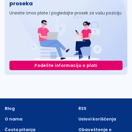
proseka
Unesite iznos plate i pogledajte prosek za vašu poziciju
Podelite informaciju o plati
Blog
RSS
O nama
Uslovi korišćenja
Česta pitanja
Obaveštenje o