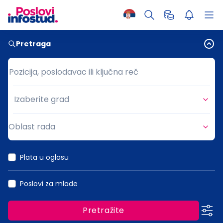
Pretraga
Pozicija, poslodavac ili ključna reč
Pozicija, poslodavac ili ključna reč
Izaberite grad
Grad
Oblast rada
Oblast rada
Plata u oglasu
Poslovi za mlade
Pretražite