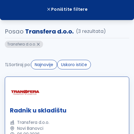
Poništite filtere
Posao
Transfera d.o.o.
(3 rezultata)
Transfera d.o.o.
Sortiraj po:
Najnovije
Uskoro ističe
Radnik u skladištu
Transfera d.o.o.
Novi Banovci