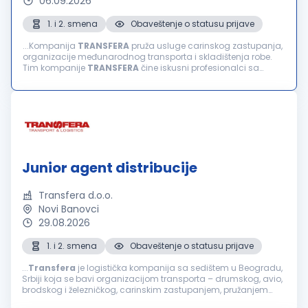
06.09.2026
1. i 2. smena
Obaveštenje o statusu prijave
...Kompanija
TRANSFERA
pruža usluge carinskog zastupanja,
organizacije međunarodnog transporta i skladištenja robe.
Tim kompanije
TRANSFERA
čine iskusni profesionalci sa
višegodišnjim iskustvom u transportu i logistici. Osnovne
prednosti kompanije...
Junior agent distribucije
Transfera d.o.o.
Novi Banovci
29.08.2026
1. i 2. smena
Obaveštenje o statusu prijave
...
Transfera
je logistička kompanija sa sedištem u Beogradu,
Srbiji koja se bavi organizacijom transporta – drumskog, avio,
brodskog i železničkog, carinskim zastupanjem, pružanjem
skladišno-manipulativnih usluga i distribucijom