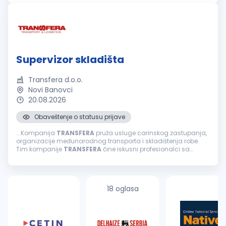
robe.Tražimo...
Supervizor skladišta
Transfera d.o.o.
Novi Banovci
20.08.2026
Obaveštenje o statusu prijave
...Kompanija
TRANSFERA
pruža usluge carinskog zastupanja,
organizacije međunarodnog transporta i skladištenja robe.
Tim kompanije
TRANSFERA
čine iskusni profesionalci sa
višegodišnjim iskustvom u transportu i logistici. Osnovne
prednosti kompanije...
18 oglasa