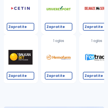
Takođe možete da:
proverite pravopisne greške (koristite č, ć, š, đ, ž,
povećajte radijus za odabrani grad
promenite odabrane filtere pretrage
Zapratite
Zapratite
Zapratite
1 oglas
1 oglas
Zapratite
Zapratite
Zapratite