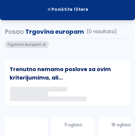
Poništite filtere
Posao
Trgovina europam
(0 rezultata)
Trgovina europam
Trenutno nemamo poslove sa ovim
kriterijumima, ali...
Ako sačuvate ovu pretragu, obavestićemo vas putem 
uvajte pretragu
11 oglasa
18 oglasa