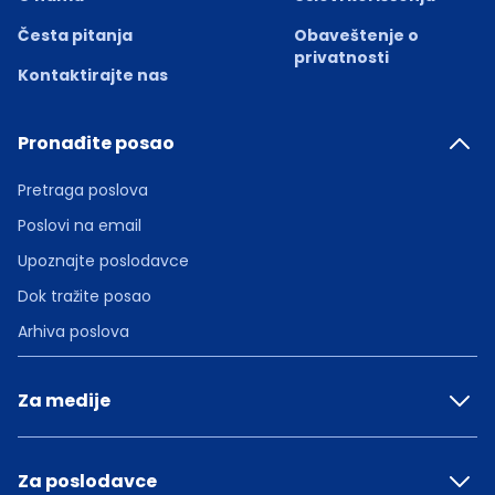
Česta pitanja
Obaveštenje o
privatnosti
Kontaktirajte nas
Pronađite posao
Pretraga poslova
Poslovi na email
Upoznajte poslodavce
Dok tražite posao
Arhiva poslova
Za medije
Za poslodavce