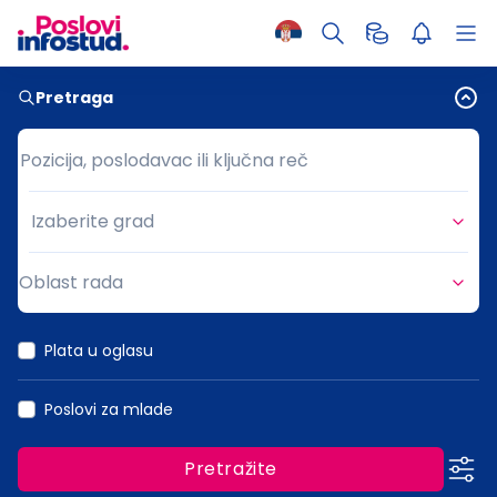
Pretraga
Pozicija, poslodavac ili ključna reč
Pozicija, poslodavac ili ključna reč
Izaberite grad
Grad
Oblast rada
Oblast rada
Plata u oglasu
Poslovi za mlade
Pretražite