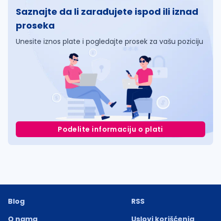
Saznajte da li zarađujete ispod ili iznad
proseka
Unesite iznos plate i pogledajte prosek za vašu poziciju
Podelite informaciju o plati
Blog
RSS
O nama
Uslovi korišćenja