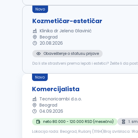
Novo
Kozmetičar-estetičar
Klinika dr Jelena Glavinić
Beograd
20.08.2026
Obaveštenje o statusu prijave
Da li ste strastveni prema lepoti i estetici? Želite li da
adresi Kneza Mihaila 19. Tražimo Kozmetičara-estetičara 
Novo
Komercijalista
Tecnoricambi d.o.o.
Beograd
04.09.2026
neto 80.000 - 120.000 RSD (mesečno)
1. s
Lokacija rada: Beograd, Rušanj (11194)Broj izvršilaca: 
iskustva i stručnosti)Prijave-CV- slati elektronskim putem