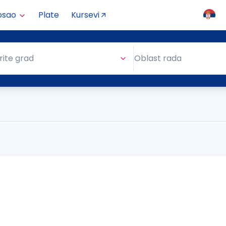
osao
Plate
Kursevi
Oblast rada
rite grad
Oblast rada