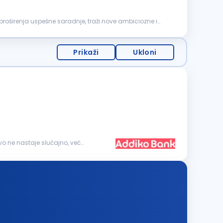
proširenja uspešne saradnje, traži nove ambiciozne i
Prikaži
Ukloni
vo ne nastaje slučajno, već