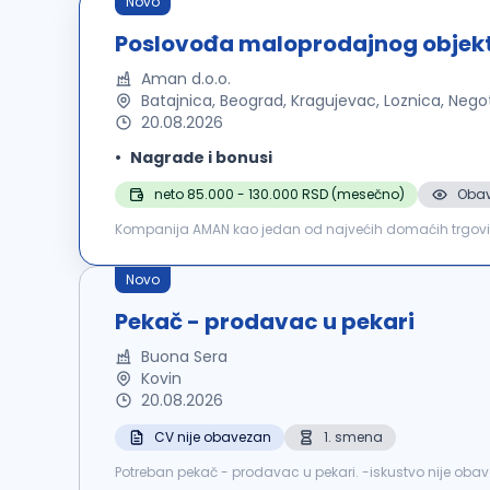
Novo
Poslovođa maloprodajnog objek
Aman d.o.o.
Batajnica, Beograd, Kragujevac, Loznica, Nego
20.08.2026
Nagrade i bonusi
neto 85.000 - 130.000 RSD (mesečno)
Obav
Kompanija AMAN kao jedan od najvećih domaćih trgovinski
kvalitetnim kadrovima. Trenutno smo u potrazi za nov
Novo
Pekač - prodavac u pekari
Buona Sera
Kovin
20.08.2026
CV nije obavezan
1. smena
Potreban pekač - prodavac u pekari. -iskustvo nije oba