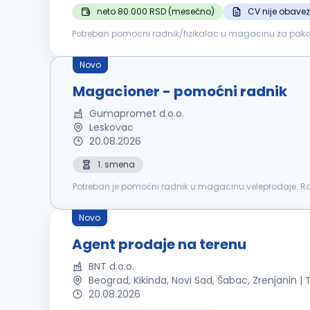
neto 80.000 RSD (mesečno)
CV nije obave
Potreban pomocni radnik/fizikalac u magacinu za pakovanje ro
obrazovanje Spremnost na fizički rad i timski rad Organi
Novo
Magacioner - pomoćni radnik
Gumapromet d.o.o.
Leskovac
20.08.2026
1. smena
Potreban je pomoćni radnik u magacinu veleprodaje. R
Novo
Agent prodaje na terenu
BNT d.o.o.
Beograd, Kikinda, Novi Sad, Šabac, Zrenjanin | 
20.08.2026