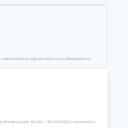
 dr Jelena Glavinić, koja se nalazi u srcu Beograda na
an)Početna plata: 90.000 – 160.000 RSD (u zavisnosti od