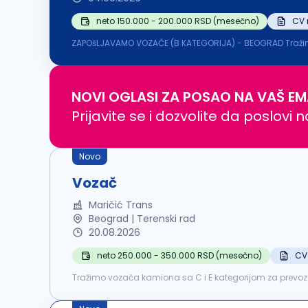
neto 150.000 - 200.000 RSD (mesečno)
CV 
ZAPOšLJAVAMO VOZAČE (B KATEGORIJA) - BEOGRAD Tražimo odgovo
NOVI OGLASI ZA POSAO NA VAŠ EM
Prijavite se i dozvolite da poslovi 
Novo
Vozač
Maričić Trans
Beograd | Terenski rad
20.08.2026
neto 250.000 - 350.000 RSD (mesečno)
CV
Tražimo vozača kamiona sa C i E kategorijom za prevoz rin
standard komercijal prikolice (Izvoz za Rumuniju).