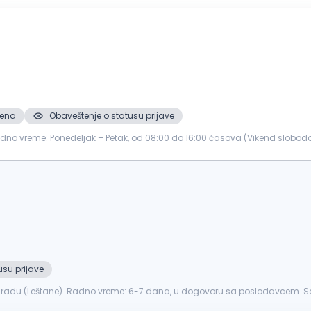
mena
Obaveštenje o statusu prijave
1Radno vreme: Ponedeljak – Petak, od 08:00 do 16:00 časova (Vikend slobod
roj u d...
usu prijave
ogradu (Leštane). Radno vreme: 6-7 dana, u dogovoru sa poslodavcem. 
dina ni starija od 30 godi...