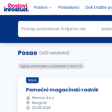
Poslovi
Poslodavci
Dok tražite p
Pozicija, poslodavac ili ključna reč
Izabe
Pozicija, poslodavac ili ključna reč
Grad
Posao
(420 rezultata)
Oglasi postavljeni u poslednja 2 dana
Novo
Pomoćni magacinski radnik
Nitema d.o.o.
Beograd
20.08.2026