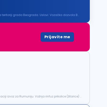
 Beograda. Uslovi: Vozačka dozvola B
Prijavite me
i izvoz za Rumuniju. Vožnja rinfuz prikolice (žitarice) i