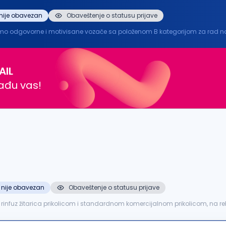
nije obavezan
Obaveštenje o statusu prijave
rne i motivisane vozače sa položenom B kategorijom za rad na teritoriji grada
kategorije Ljubaznost, uslužnost i profesionalan odnos prema poslu Nudimo: ...
AIL
nađu vas!
 nije obavezan
Obaveštenje o statusu prijave
fuz žitarica prikolicom i standardnom komercijalnom prikolicom, na relacij