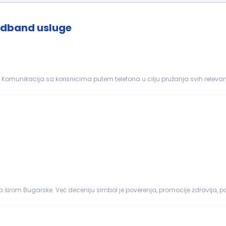
adband usluge
za
cija i save...
rom Bugarske. Već deceniju simbol je poverenja, promocije zdravlja, po
 godine SOpharmac...