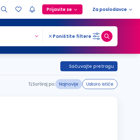
Prijavite se
Za poslodavce
Poništite filtere
Sačuvajte pretragu
Sortiraj po:
Najnovije
Uskoro ističe