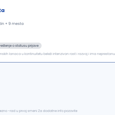
ta
tin + 9 mesta
eštenje o statusu prijave
h lanaca u kontinuitetu beleži intenzivan rast i razvoj i ima neprestanu
im kolegama na poziciji "POSLOVOĐA MALOPRODAJNOG OBJ...
vezno -rad u prvoj smeni Za dodatne info pozovite