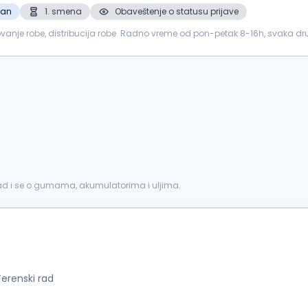
zan
1. smena
Obaveštenje o statusu prijave
be, distribucija robe. Radno vreme od pon-petak 8-16h, svaka druga subota radna.
zovanost i odgov...
ad i se o gumama, akumulatorima i uljima.
Terenski rad