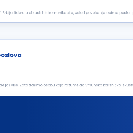
Srbija, lidera u oblasti telekomunikacija, usled povećanja obima posla i 
rad, Zrenja...
poslova
e još više. Zato tražimo osobu koja razume da vrhunsko korisničko iskust
imovima koji funkcionišu kao celina i ...