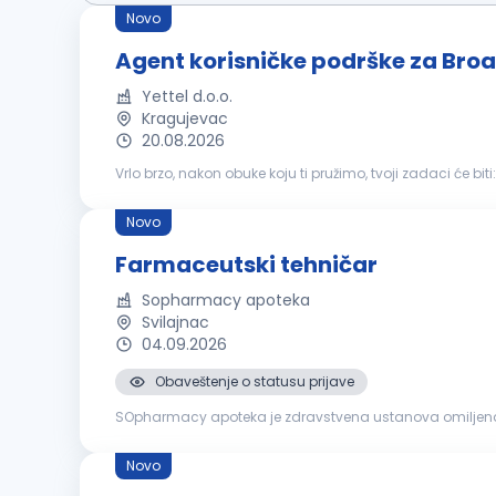
Novo
Agent korisničke podrške za Bro
Yettel d.o.o.
Kragujevac
20.08.2026
Vrlo brzo, nakon obuke koju ti pružimo, tvoji zadaci će biti: Komunikacija sa korisnicima putem telefona u cilju pružanja svih relevantnih informacija, uputstava, saveta i pomoći 
korišćenje usluga Odgovaranje na pozive korisnika, eduka
Novo
Farmaceutski tehničar
Sopharmacy apoteka
Svilajnac
04.09.2026
Obaveštenje o statusu prijave
SOpharmacy apoteka je zdravstvena ustanova omiljena ši
46 gradova u Bugarskoj, sa preko 230 apoteka. Pre dve
Novo