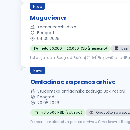
Novo
Magacioner
Tecnoricambi d.o.o.
Beograd
04.09.2026
neto 80.000 - 120.000 RSD (mesečno)
1. s
Lokacija rada: Beograd, Rušanj (11194)Broj izvršilaca: 
iskustva)Prijave-CV- slati elektronskim putemKontakt tel: b
Novo
Omladinac za prenos arhive
Studentsko omladinska zadruga Box Poslovi
Beograd
20.08.2026
neto 500 RSD (satnica)
Obaveštenje o stat
Potrebni omaldinci za prenos arhive u Smederevu i Be
mogu angažovati isključivo lica koja nisu mlađa od 15 go