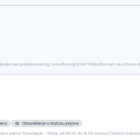
 postanete deo profesionalnog i inovativnog tima? Pridružite nam se u Klinici
za p...
mena
Obaveštenje o statusu prijave
1Radno vreme: Ponedeljak – Petak, od 08:00 do 16:00 časova (Vikend slobod
Kontakt ...