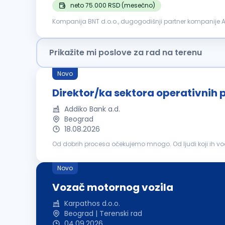
neto 75.000 RSD (mesečno)
Kompanija BNT d.o.o., dugogodišnji partner kompanije A1 
vredne kolege za poziciju: Agent prodaje na terenu (Beog
Prikažite mi poslove za rad na terenu
Novo
Direktor/ka sektora operativnih 
Addiko Bank a.d.
Beograd
18.08.2026
Od dobrih procesa očekujemo mnogo. Od ljudi koji ih vod
zahvaljujući efikasnim procesima, snažnoj organizaciji, t
Novo
Vozač motornog vozila
Karpathos d.o.o.
Beograd | Terenski rad
04.09.2026