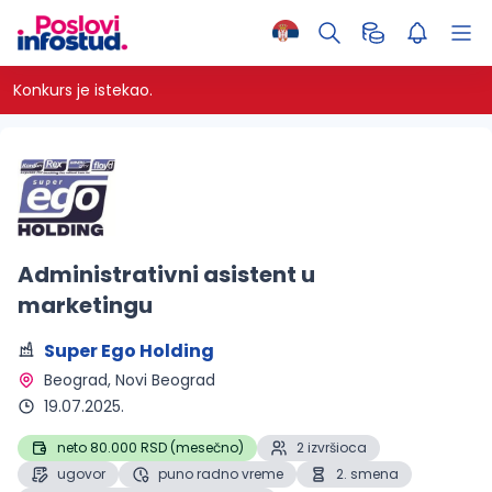
Konkurs je istekao.
Administrativni asistent u
marketingu
Super Ego Holding
Beograd
, Novi Beograd
19.07.2025.
neto 80.000 RSD (mesečno)
2 izvršioca
ugovor
puno radno vreme
2. smena