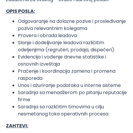
OPIS POSLA:
Odgovaranje na dolazne pozive i prosleđivanje
poziva relevantnim kolegama
Provera i obrada leadova
Slanje i dodeljivanje leadova različitim
odeljenjima (regruteri, prodaja, dispečeri)
Evidencija i vođenje dnevne statistike i
osnovnih izveštaja
Praćenje i koordinacija zamena i promena
rasporeda
Unos i ažuriranje podataka u interne sisteme
Saradnja sa menadžerom po pitanju reputacije
firme
Saradnja sa različitim timovima u cilju
nesmetanog toka operativnih procesa
ZAHTEVI: