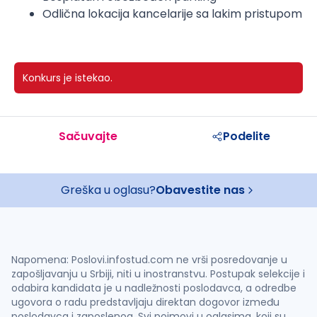
Odlična lokacija kancelarije sa lakim pristupom
Konkurs je istekao.
Sačuvajte
Podelite
Greška u oglasu?
Obavestite nas
Napomena: Poslovi.infostud.com ne vrši posredovanje u
zapošljavanju u Srbiji, niti u inostranstvu. Postupak selekcije i
odabira kandidata je u nadležnosti poslodavca, a odredbe
ugovora o radu predstavljaju direktan dogovor između
poslodavca i zaposlenog. Svi pojmovi u oglasima, koji su