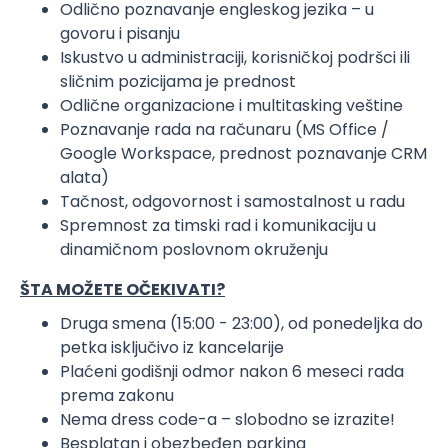
Odlično poznavanje engleskog jezika – u
govoru i pisanju
Iskustvo u administraciji, korisničkoj podršci ili
sličnim pozicijama je prednost
Odlične organizacione i multitasking veštine
Poznavanje rada na računaru (MS Office /
Google Workspace, prednost poznavanje CRM
alata)
Tačnost, odgovornost i samostalnost u radu
Spremnost za timski rad i komunikaciju u
dinamičnom poslovnom okruženju
ŠTA MOŽETE OČEKIVATI?
Druga smena (15:00 - 23:00), od ponedeljka do
petka isključivo iz kancelarije
Plaćeni godišnji odmor nakon 6 meseci rada
prema zakonu
Nema dress code-a – slobodno se izrazite!
Besplatan i obezbeđen parking