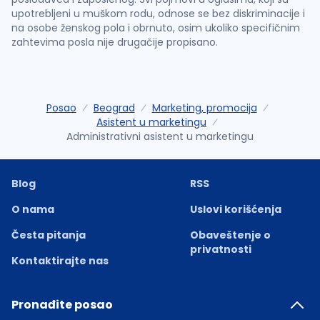
upotrebljeni u muškom rodu, odnose se bez diskriminacije i
na osobe ženskog pola i obrnuto, osim ukoliko specifičnim
zahtevima posla nije drugačije propisano.
Posao
Beograd
Marketing, promocija
Asistent u marketingu
Administrativni asistent u marketingu
Blog
RSS
O nama
Uslovi korišćenja
Česta pitanja
Obaveštenje o
privatnosti
Kontaktirajte nas
Pronađite posao