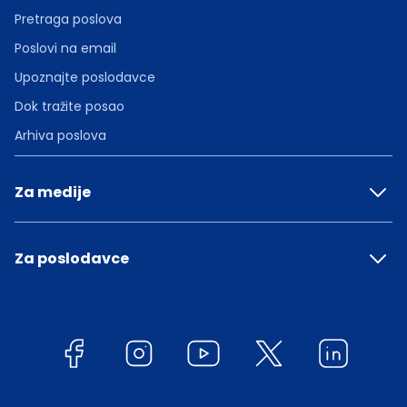
Pretraga poslova
Poslovi na email
Upoznajte poslodavce
Dok tražite posao
Arhiva poslova
Za medije
Za poslodavce