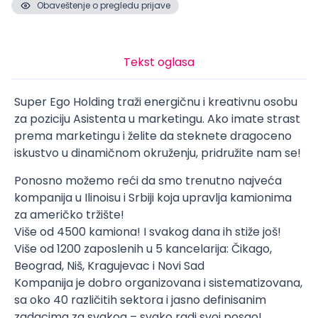
Obaveštenje o pregledu prijave
Tekst oglasa
Super Ego Holding traži energičnu i kreativnu osobu
za poziciju Asistenta u marketingu. Ako imate strast
prema marketingu i želite da steknete dragoceno
iskustvo u dinamičnom okruženju, pridružite nam se!
Ponosno možemo reći da smo trenutno najveća
kompanija u Ilinoisu i Srbiji koja upravlja kamionima
za američko tržište!
Više od 4500 kamiona! I svakog dana ih stiže još!
Više od 1200 zaposlenih u 5 kancelarija: Čikago,
Beograd, Niš, Kragujevac i Novi Sad
Kompanija je dobro organizovana i sistematizovana,
sa oko 40 različitih sektora i jasno definisanim
zadacima za svakog – svako radi svoj posao!