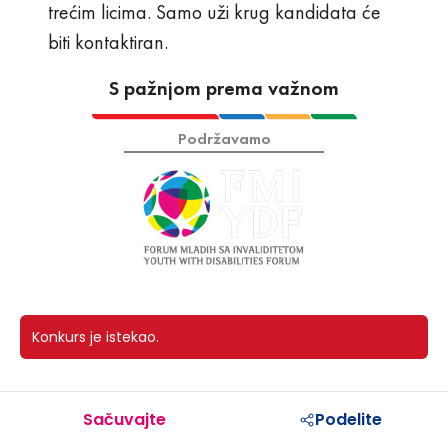
trećim licima. Samo uži krug kandidata će
biti kontaktiran.
S pažnjom prema važnom
Podržavamo
Konkurs je istekao.
Sačuvajte
Podelite