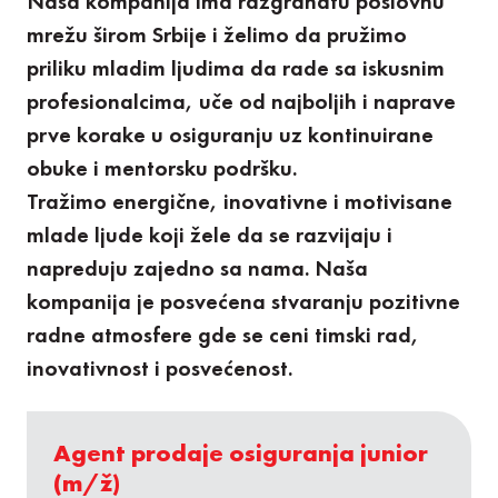
Naša kompanija ima razgranatu poslovnu
mrežu širom Srbije i želimo da pružimo
priliku mladim ljudima da rade sa iskusnim
profesionalcima, uče od najboljih i naprave
prve korake u osiguranju uz kontinuirane
obuke i mentorsku podršku.
Tražimo energične, inovativne i motivisane
mlade ljude koji žele da se razvijaju i
napreduju zajedno sa nama. Naša
kompanija je posvećena stvaranju pozitivne
radne atmosfere gde se ceni timski rad,
inovativnost i posvećenost.
Agent prodaje osiguranja junior
(m/ž)