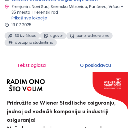
Zrenjanin, Novi Sad, Sremska Mitrovica, Pančevo, Vršac + 
35 mesta | Terenski rad 
Prikaži sve lokacije
19.07.2025.
30 izvršilaca
ugovor
puno radno vreme
dostupno studentima
Tekst oglasa
O poslodavcu
Pridružite se Wiener Stadtische osiguranju,
jednoj od vodećih kompanija u industriji
osiguranja!