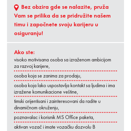
Bez obzira gde se nalazite, pruža
Vam se prilika da se pridružite našem
timu i započnete svoju karijeru u
osiguranju!
Ako ste:
visoko motivisana osoba sa izraženom ambicijom
za razvoj karijere,
osoba koja se zanima za prodaju,
osoba koja lako uspostavlja kontakt sa ljudima i ima
izražene komunikacione veštine,
timski orijentisani i zainteresovani da radite u
dinamičnom okruženju,
poznavalac i korisnik MS Office paketa,
aktivan vozač i imate vozačku dozvolu B