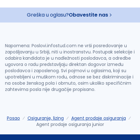
Greška u oglasu?
Obavestite nas
Napomena: Poslovi.infostud.com ne vrši posredovanje u
zapošljavanju u Srbiji, niti u inostranstvu. Postupak selekcije i
odabira kandidata je u nadležnosti poslodavca, a odredbe
ugovora o radu predstavljaju direktan dogovor između
poslodavca i zaposlenog. Svi pojmovi u oglasima, koji su
upotrebljeni u muškom rodu, odnose se bez diskriminacije i
na osobe ženskog pola i obrnuto, osim ukoliko specifičnim
zahtevima posla nije drugačije propisano.
Posao
Osiguranje, lizing
Agent prodaje osiguranja
Agent prodaje osiguranja junior