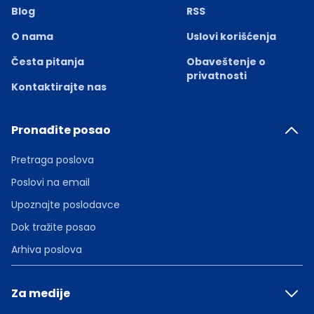
Blog
RSS
O nama
Uslovi korišćenja
Česta pitanja
Obaveštenje o
privatnosti
Kontaktirajte nas
Pronađite posao
Pretraga poslova
Poslovi na email
Upoznajte poslodavce
Dok tražite posao
Arhiva poslova
Za medije