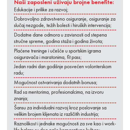
Naši zaposleni uživaju brojne benefite:
Edukacije i prilike za razvoj;
Dobrovoljno zdravstveno osiguranje, osiguranje za
slučaj nezgode, težih bolesti i hiruških intervencija;
Dodatne dane odmora u zavisnosti od stepena
stručne spreme, godina staža i godina života;
Plaćene treninge i učešće u sportskim igrama
osiguravača i maratonima, fit pass;
Jedan radni dan godišnje posvećen volonterskom
radu;
Mogućnost ostvarivanja dodatnih bonusa;
Rad sa mentorima, profesionalcima, na izvoru
znanja;
Šansu za individualni razvoj kroz poslovanje sa
velikim brojem klijenata iz različitih industrija;
Raznolikost i jednake mogućnosti za sve kao i work-
life balans su deo naše korporativne kulture;