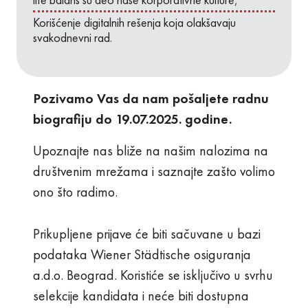
Korišćenje digitalnih rešenja koja olakšavaju
svakodnevni rad.
Pozivamo Vas da nam pošaljete radnu
biografiju do 19.07.2025. godine.
Upoznajte nas bliže na našim nalozima na
društvenim mrežama i saznajte zašto volimo
ono što radimo.
Prikupljene prijave će biti sačuvane u bazi
podataka Wiener Städtische osiguranja
a.d.o. Beograd. Koristiće se isključivo u svrhu
selekcije kandidata i neće biti dostupna