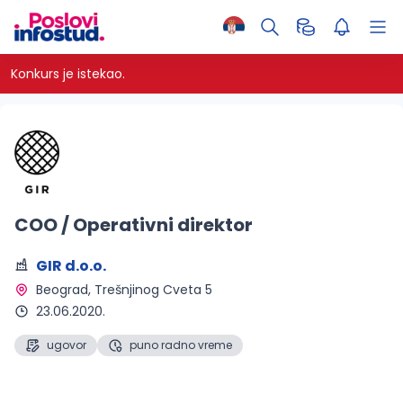
Konkurs je istekao.
COO / Operativni direktor
GIR d.o.o.
Beograd
, Trešnjinog Cveta 5
23.06.2020.
ugovor
puno radno vreme