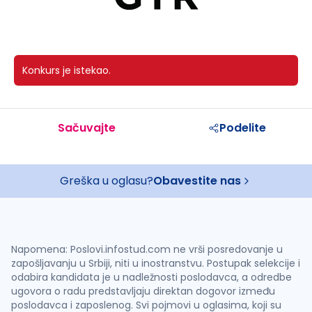
Konkurs je istekao.
Sačuvajte
Podelite
Greška u oglasu?
Obavestite nas
Napomena: Poslovi.infostud.com ne vrši posredovanje u
zapošljavanju u Srbiji, niti u inostranstvu. Postupak selekcije i
odabira kandidata je u nadležnosti poslodavca, a odredbe
ugovora o radu predstavljaju direktan dogovor između
poslodavca i zaposlenog. Svi pojmovi u oglasima, koji su