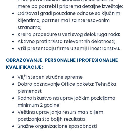
mere po potrebi i priprema detaljne izveštaje;
Održava i gradi pouzdane odnose sa ključnim
klijentima, partnerima i zainteresovanim
stranama;
Kreira procedure u vezi svog delokruga rada;
Aktivno prati tržišta relevantnih delatnosti;
Vrši prezentaciju firme u zemlji i inostranstvu.
OBRAZOVANJE, PERSONALNE I PROFESIONALNE
KVALIFIKACIJE:
VII/1 stepen stručne spreme
Dobro poznavanje Office paketa; Tehnička
pismenost
Radno iskustvo na upravljačkim pozicijama
minimum 2 godine
Veština upravljanja resursima s ciljem
postizanja što boljih rezultata
Snažne organizacione sposobnosti