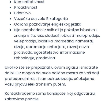
Komunikativnost
Proaktivnost
Liderstvo
Vozačka dozvola B kategorije
Odlično poznavanje engleskog jezika
Nije neophodno iz svih ali je poželjno iskustvo i
znanje iz što više sledećih oblasti: maloprodaja,
veleprodaja, logistika, marketing, nameštaj,
dizajn, opremanje enterijera, razvoj novih
proizvoda, ugostiteljstvo, informacione
tehnologije, građevina.
Ukoliko ste se prepoznali u ovom oglasu i smatrate
da bi GIR mogao da bude odlično mesto za Vaš dalji
profesionalni rast i samoaktualizaciju, očekujemo
Vašu prijavu elektronskim putem.
Kontaktiraćemo samo kandidate, koji odgovaraju
zahtevima pozicije.