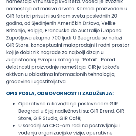
nameštaja vrhunskog kvaliteta. Vodeći je izvoznik
nameštaja od masiva drveta. Komadi proizvedeni u
GIR fabrici prisutni su širom sveta posledniih 20
godina, od Sjedinjenih Američkih Država, Velike
Britanije, Belgije, Francuske do Australije i Japana.
Zapošljava ukupno 700 ljudi. U Beogradu se nalazi
GIR Store, konceptualni maloprodajni i radni prostor
koji je dobitnik nagrade za najbolji dizajn u
Jugoistočnoj Evropi u kategoriji ‘’Retail’’. Pored
delatnosti proizvodnje nameštaja, GIR je takođe
aktivan u oblastima informacionih tehnologija,
građevine i ugostiteljstva.
OPIS POSLA, ODGOVORNOSTI I ZADUŽENJA:
Operativno rukovođenje poslovnicom GIR
Beograd, u čijoj nadležnosti su: GIR Brend, GIR
Store, GIR Studio, GIR Café;
U saradnji sa CEO-om radi na postavljanju i
vođenju organizacijske vizije, operativne