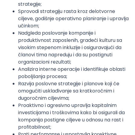
strategije;
Sprovodi strategiju rasta kroz delotvorne
ciljeve, godišnje operativno planiranje i upravlja
učinkom;
Nadgleda poslovanje kompanije i
produktivnost zaposlenih, gradeći kulturu sa
visokim stepenom inkluzije i osiguravajući da
članovi tima napreduju i da su postignuti
organizacioni rezultati;
Analizira interne operacije i identifikuje oblasti
poboljšanja procesa;
Razvija poslovne strategije i planove koji će
omogućiti usklađivanje sa kratkoročnim i
dugoročnim ciljevima;
Proaktivno i agresivno upravlja kapitalnim
investicijama i troškovima kako bi osigurali da
kompanija postigne ciljeve u odnosu na rast i
profitabilnost;
Prati perfomanse i uspostavlja korektivne