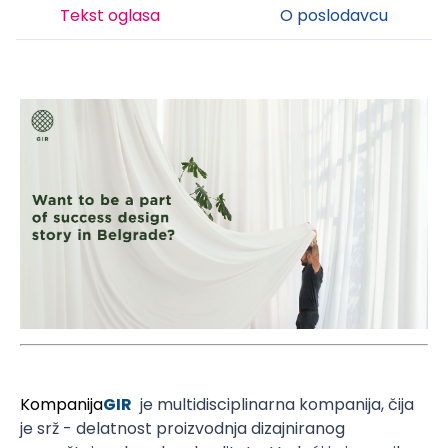
Tekst oglasa
O poslodavcu
Kompanija
GIR
je multidisciplinarna kompanija, čija
je srž - delatnost proizvodnja dizajniranog