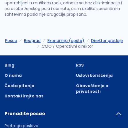
upotrebljeni u muškom rodu, odnose se bez diskriminacije i
na osobe ženskog pola i obrnuto, osim ukoliko specifičnim
zahtevima posla nije drugačije propisano.
Posao
Beograd
Ekonomija (opšte)
Direktor prodaje
COO / Operativni direktor
Blog
RSS
O nama
Uslovi korišćenja
Česta pitanja
Obaveštenje o
privatnosti
Kontaktirajte nas
Pronađite posao
Pretraga poslova