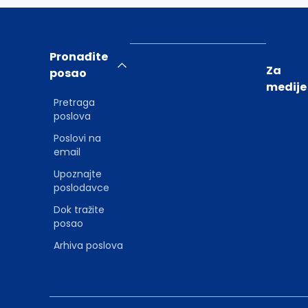
Pronađite
Za
posao
medije
Pretraga
poslova
Poslovi na
email
Upoznajte
poslodavce
Dok tražite
posao
Arhiva poslova