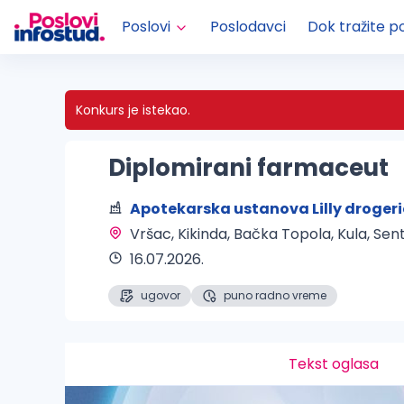
Poslovi
Poslodavci
Dok tražite p
Konkurs je istekao.
Diplomirani farmaceut
Apotekarska ustanova Lilly drogeri
Vršac, Kikinda, Bačka Topola, Kula, Sen
16.07.2026.
ugovor
puno radno vreme
Tekst oglasa