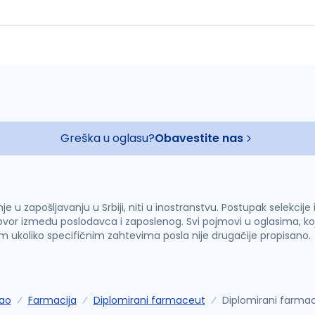
Greška u oglasu?
Obavestite nas
u zapošljavanju u Srbiji, niti u inostranstvu. Postupak selekcije
vor između poslodavca i zaposlenog. Svi pojmovi u oglasima, ko
im ukoliko specifičnim zahtevima posla nije drugačije propisano.
ao
Farmacija
Diplomirani farmaceut
Diplomirani farma