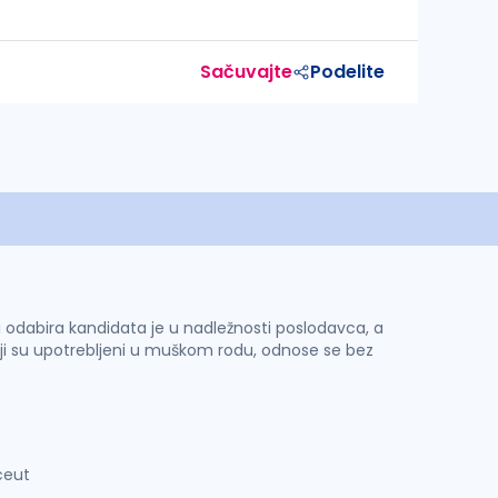
Sačuvajte
Podelite
 i odabira kandidata je u nadležnosti poslodavca, a
ji su upotrebljeni u muškom rodu, odnose se bez
ceut