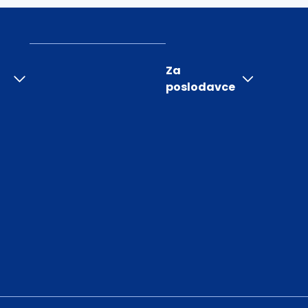
Za
poslodavce