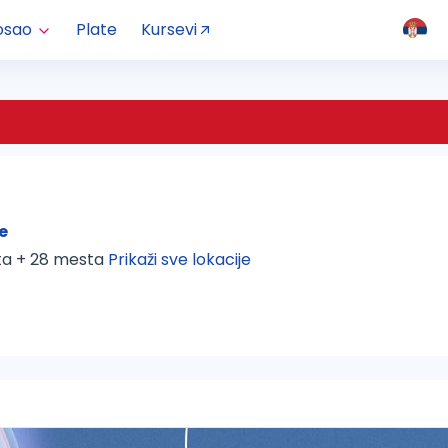
osao
Plate
Kursevi
e
ta + 28 mesta 
Prikaži sve lokacije