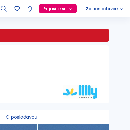
Prijavite se
Za poslodavce
O poslodavcu