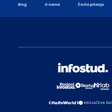
Blog
O nama
Česta pitanja