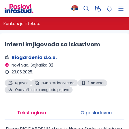
Konkurs je istekao.
Interni knjigovođa sa iskustvom
Biogardenia d.o.o.
Novi Sad
, Šajkaška 32
23.05.2025.
ugovor
puno radno vreme
1. smena
Obaveštenje o pregledu prijave
Tekst oglasa
O poslodavcu
Firma BIOGARDENIA d.o.o. iz Novog Sada, u skladu sa