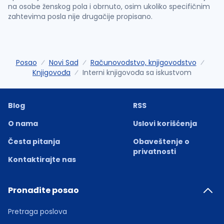
na osobe ženskog pola i obrnuto, osim ukoliko specifičnim
zahtevima posla nije drugačije propisano.
Posao
Novi Sad
Računovodstvo, knjigovodstvo
Knjigovođa
Interni knjigovođa sa iskustvom
Blog
RSS
O nama
Uslovi korišćenja
Česta pitanja
Obaveštenje o
privatnosti
Kontaktirajte nas
Pronađite posao
Pretraga poslova