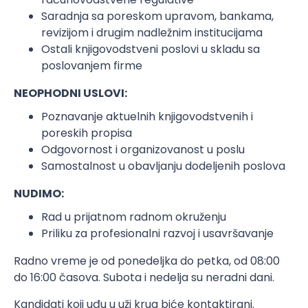
Saradnja sa poreskom upravom, bankama,
revizijom i drugim nadležnim institucijama
Ostali knjigovodstveni poslovi u skladu sa
poslovanjem firme
NEOPHODNI USLOVI:
Poznavanje aktuelnih knjigovodstvenih i
poreskih propisa
Odgovornost i organizovanost u poslu
Samostalnost u obavljanju dodeljenih poslova
NUDIMO:
Rad u prijatnom radnom okruženju
Priliku za profesionalni razvoj i usavršavanje
Radno vreme je od ponedeljka do petka, od 08:00
do 16:00 časova. Subota i nedelja su neradni dani.
Kandidati koji uđu u uži krug biće kontaktirani.