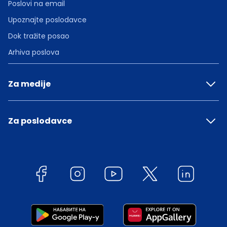
Poslovi na email
Upoznajte poslodavce
Dok tražite posao
Arhiva poslova
Za medije
Za poslodavce