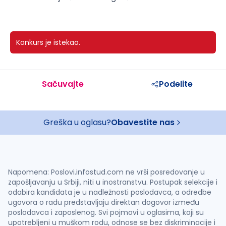
Konkurs je istekao.
Sačuvajte
Podelite
Greška u oglasu?
Obavestite nas
Napomena: Poslovi.infostud.com ne vrši posredovanje u
zapošljavanju u Srbiji, niti u inostranstvu. Postupak selekcije i
odabira kandidata je u nadležnosti poslodavca, a odredbe
ugovora o radu predstavljaju direktan dogovor između
poslodavca i zaposlenog. Svi pojmovi u oglasima, koji su
upotrebljeni u muškom rodu, odnose se bez diskriminacije i