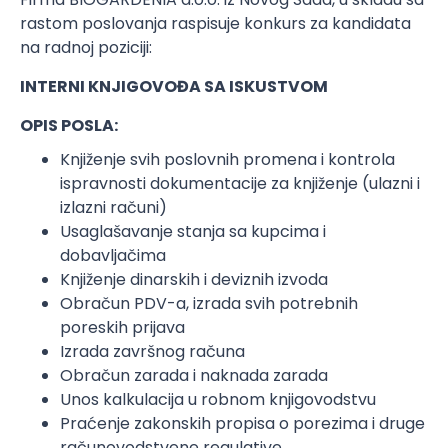
rastom poslovanja raspisuje konkurs za kandidata
na radnoj poziciji:
INTERNI KNJIGOVOĐA SA ISKUSTVOM
OPIS POSLA:
Knjiženje svih poslovnih promena i kontrola
ispravnosti dokumentacije za knjiženje (ulazni i
izlazni računi)
Usaglašavanje stanja sa kupcima i
dobavljačima
Knjiženje dinarskih i deviznih izvoda
Obračun PDV-a, izrada svih potrebnih
poreskih prijava
Izrada završnog računa
Obračun zarada i naknada zarada
Unos kalkulacija u robnom knjigovodstvu
Praćenje zakonskih propisa o porezima i druge
računovodstvene regulative