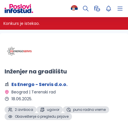
Konkurs je istekao.
Inženjer na gradilištu
Es Energo - Servis d.o.o.
Beograd | Terenski rad 
18.06.2025.
2 izvršioca
ugovor
puno radno vreme
Obaveštenje o pregledu prijave