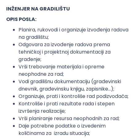
INŽENJER NA GRADILIŠTU
OPIS POSLA:
Planira, rukovodi i organizuje izvođenja radova
na gradilištu;
Odgovara za izvođenje radova prema
tehničkoj i projektnoj dokumentaciji za
građenje;
Vrši trebovanje materijala i opreme
neophodne za rad;
Vodi gradilišnu dokumentaciju (građevinski
dnevnik, građevinsku knjigu, zapisnike…);
Organizuje, prati i kontroliše rad podizvođača;
Kontroliše i prati rezultate rada i stepen
izvršenja realizacije;
Vrši planiranje resursa neophodnih za rad;
Daje potrebne podatke o izvedenim
količinama za izradu situacija;