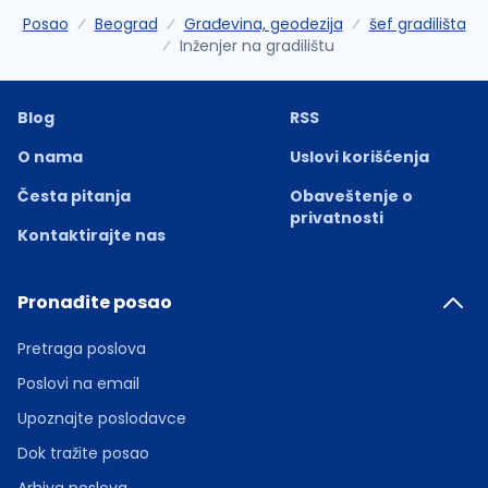
Posao
Beograd
Građevina, geodezija
šef gradilišta
Inženjer na gradilištu
Blog
RSS
O nama
Uslovi korišćenja
Česta pitanja
Obaveštenje o
privatnosti
Kontaktirajte nas
Pronađite posao
Pretraga poslova
Poslovi na email
Upoznajte poslodavce
Dok tražite posao