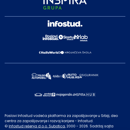
Poslovi Infostud vodeća platforma za zapošljavanje u Srbiji, deo
centra za zapošljavanje i razvoj karijere - Infostud.
©
Infostud rešenja d.o.o. Subotica
, 2000 -
2026
. Sadržaj sajta