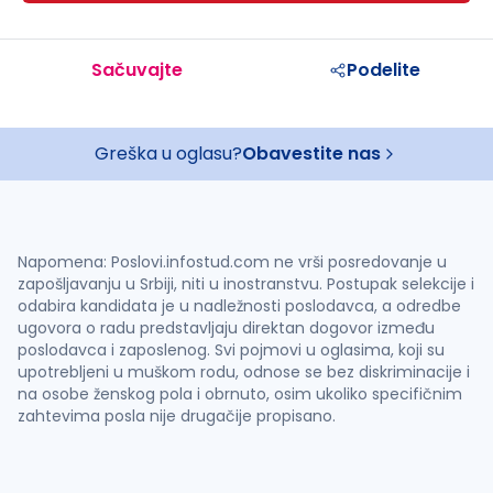
Sačuvajte
Podelite
Greška u oglasu?
Obavestite nas
Napomena: Poslovi.infostud.com ne vrši posredovanje u
zapošljavanju u Srbiji, niti u inostranstvu. Postupak selekcije i
odabira kandidata je u nadležnosti poslodavca, a odredbe
ugovora o radu predstavljaju direktan dogovor između
poslodavca i zaposlenog. Svi pojmovi u oglasima, koji su
upotrebljeni u muškom rodu, odnose se bez diskriminacije i
na osobe ženskog pola i obrnuto, osim ukoliko specifičnim
zahtevima posla nije drugačije propisano.