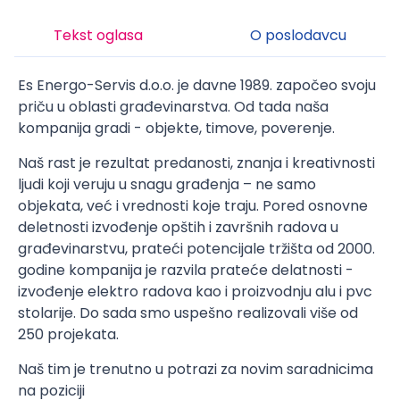
Tekst oglasa
O poslodavcu
Es Energo-Servis d.o.o. je davne 1989. započeo svoju
priču u oblasti građevinarstva. Od tada naša
kompanija gradi - objekte, timove, poverenje.
Naš rast je rezultat predanosti, znanja i kreativnosti
ljudi koji veruju u snagu građenja – ne samo
objekata, već i vrednosti koje traju. Pored osnovne
deletnosti izvođenje opštih i završnih radova u
građevinarstvu, prateći potencijale tržišta od 2000.
godine kompanija je razvila prateće delatnosti -
izvođenje elektro radova kao i proizvodnju alu i pvc
stolarije. Do sada smo uspešno realizovali više od
250 projekata.
Naš tim je trenutno u potrazi za novim saradnicima
na poziciji