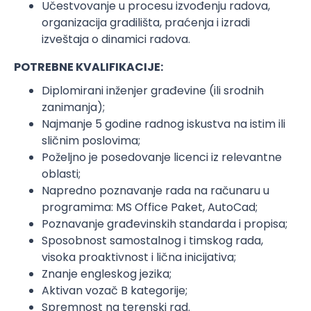
Učestvovanje u procesu izvođenju radova,
organizacija gradilišta, praćenja i izradi
izveštaja o dinamici radova.
POTREBNE KVALIFIKACIJE:
Diplomirani inženjer građevine (ili srodnih
zanimanja);
Najmanje 5 godine radnog iskustva na istim ili
sličnim poslovima;
Poželjno je posedovanje licenci iz relevantne
oblasti;
Napredno poznavanje rada na računaru u
programima: MS Office Paket, AutoCad;
Poznavanje građevinskih standarda i propisa;
Sposobnost samostalnog i timskog rada,
visoka proaktivnost i lična inicijativa;
Znanje engleskog jezika;
Aktivan vozač B kategorije;
Spremnost na terenski rad.