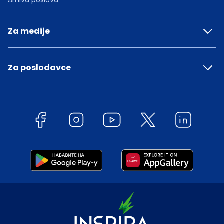
Arhiva poslova
Za medije
Za poslodavce