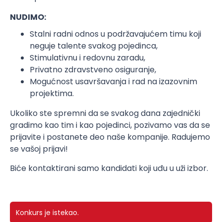
NUDIMO:
Stalni radni odnos u podržavajućem timu koji
neguje talente svakog pojedinca,
Stimulativnu i redovnu zaradu,
Privatno zdravstveno osiguranje,
Mogućnost usavršavanja i rad na izazovnim
projektima.
Ukoliko ste spremni da se svakog dana zajednički
gradimo kao tim i kao pojedinci, pozivamo vas da se
prijavite i postanete deo naše kompanije. Radujemo
se vašoj prijavi!
Biće kontaktirani samo kandidati koji uđu u uži izbor.
Konkurs je istekao.