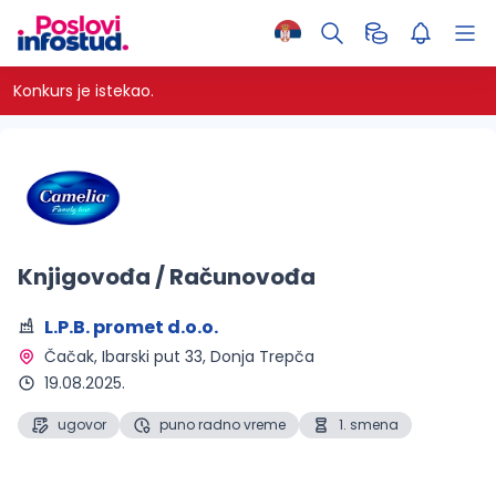
Konkurs je istekao.
Knjigovođa / Računovođa
L.P.B. promet d.o.o.
Čačak
, Ibarski put 33, Donja Trepča
19.08.2025.
ugovor
puno radno vreme
1. smena