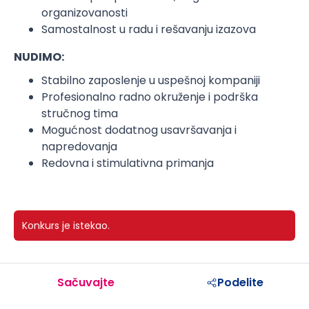
organizovanosti
Samostalnost u radu i rešavanju izazova
NUDIMO:
Stabilno zaposlenje u uspešnoj kompaniji
Profesionalno radno okruženje i podrška
stručnog tima
Mogućnost dodatnog usavršavanja i
napredovanja
Redovna i stimulativna primanja
Konkurs je istekao.
Sačuvajte
Podelite