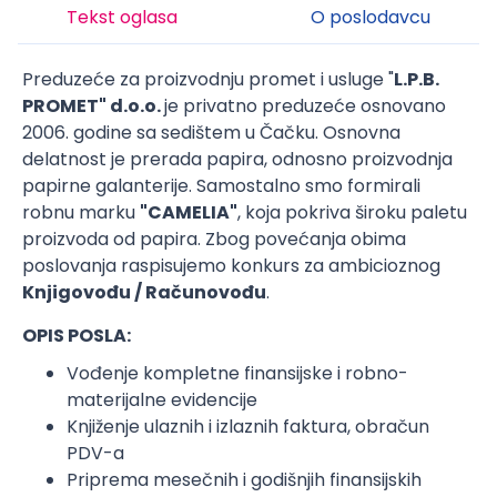
Tekst oglasa
O poslodavcu
Preduzeće za proizvodnju promet i usluge "
L.P.B.
PROMET" d.o.o.
je privatno preduzeće osnovano
2006. godine sa sedištem u Čačku. Osnovna
delatnost je prerada papira, odnosno proizvodnja
papirne galanterije. Samostalno smo formirali
robnu marku
"CAMELIA"
, koja pokriva široku paletu
proizvoda od papira. Zbog povećanja obima
poslovanja raspisujemo konkurs za ambicioznog
Knjigovođu / Računovođu
.
OPIS POSLA:
Vođenje kompletne finansijske i robno-
materijalne evidencije
Knjiženje ulaznih i izlaznih faktura, obračun
PDV-a
Priprema mesečnih i godišnjih finansijskih