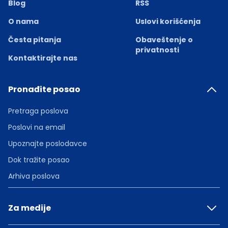
Blog
RSS
O nama
Uslovi korišćenja
Česta pitanja
Obaveštenje o
privatnosti
Kontaktirajte nas
Pronađite posao
Pretraga poslova
Poslovi na email
Upoznajte poslodavce
Dok tražite posao
Arhiva poslova
Za medije