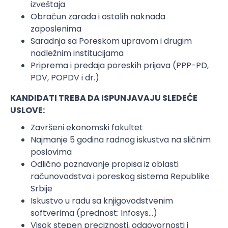
izveštaja
Obračun zarada i ostalih naknada
zaposlenima
Saradnja sa Poreskom upravom i drugim
nadležnim institucijama
Priprema i predaja poreskih prijava (PPP-PD,
PDV, POPDV i dr.)
KANDIDATI TREBA DA ISPUNJAVAJU SLEDEĆE
USLOVE:
Završeni ekonomski fakultet
Najmanje 5 godina radnog iskustva na sličnim
poslovima
Odlično poznavanje propisa iz oblasti
računovodstva i poreskog sistema Republike
Srbije
Iskustvo u radu sa knjigovodstvenim
softverima (prednost: Infosys...)
Visok stepen preciznosti, odgovornosti i