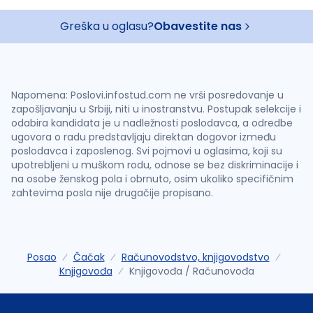
Greška u oglasu?
Obavestite nas
Napomena: Poslovi.infostud.com ne vrši posredovanje u
zapošljavanju u Srbiji, niti u inostranstvu. Postupak selekcije i
odabira kandidata je u nadležnosti poslodavca, a odredbe
ugovora o radu predstavljaju direktan dogovor između
poslodavca i zaposlenog. Svi pojmovi u oglasima, koji su
upotrebljeni u muškom rodu, odnose se bez diskriminacije i
na osobe ženskog pola i obrnuto, osim ukoliko specifičnim
zahtevima posla nije drugačije propisano.
Posao
Čačak
Računovodstvo, knjigovodstvo
Knjigovođa
Knjigovođa / Računovođa