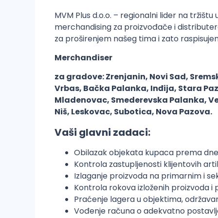
MVM Plus d.o.o. – regionalni lider na tržišt
merchandising za proizvođače i distributer
za proširenjem našeg tima i zato raspisujem
Merchandiser
za gradove:
Zrenjanin, Novi Sad, Srems
Vrbas, Bačka Palanka, Inđija, Stara P
Mladenovac, Smederevska Palanka, Veli
Niš, Leskovac, Subotica, Nova Pazova.
Vaši glavni zadaci:
Obilazak objekata kupaca prema dne
Kontrola zastupljenosti klijentovih ar
Izlaganje proizvoda na primarnim i s
Kontrola rokova izloženih proizvoda i
Praćenje lagera u objektima, održavan
Vođenje računa o adekvatno postavlj