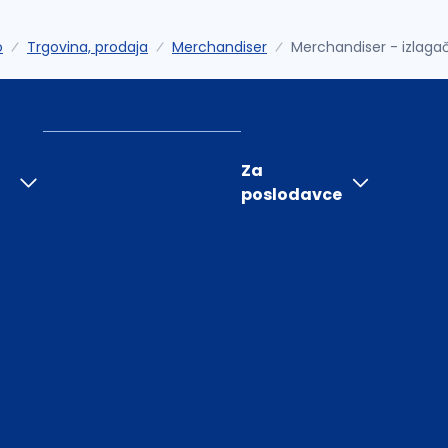
o
Trgovina, prodaja
Merchandiser
Merchandiser - izlaga
Za
poslodavce