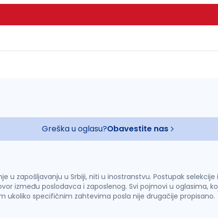
Greška u oglasu?
Obavestite nas
u zapošljavanju u Srbiji, niti u inostranstvu. Postupak selekcije
vor između poslodavca i zaposlenog. Svi pojmovi u oglasima, ko
im ukoliko specifičnim zahtevima posla nije drugačije propisano.