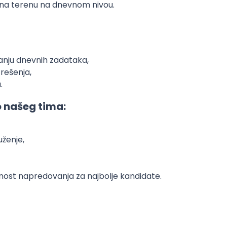
 na terenu na dnevnom nivou.
janju dnevnih zadataka,
 rešenja,
.
 našeg tima:
uženje,
nost napredovanja za najbolje kandidate.