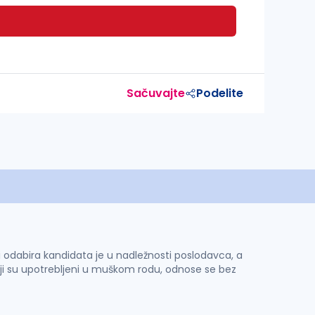
Sačuvajte
Podelite
 i odabira kandidata je u nadležnosti poslodavca, a
ji su upotrebljeni u muškom rodu, odnose se bez