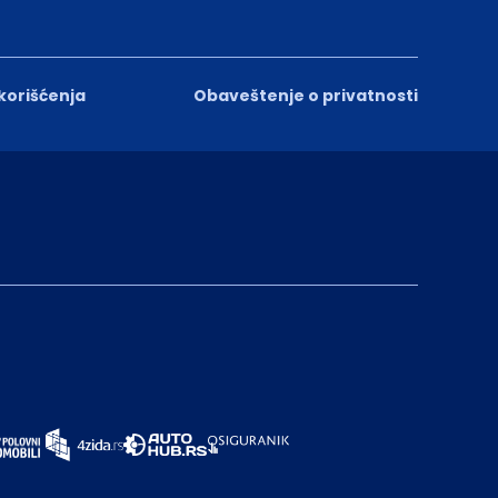
 korišćenja
Obaveštenje o privatnosti