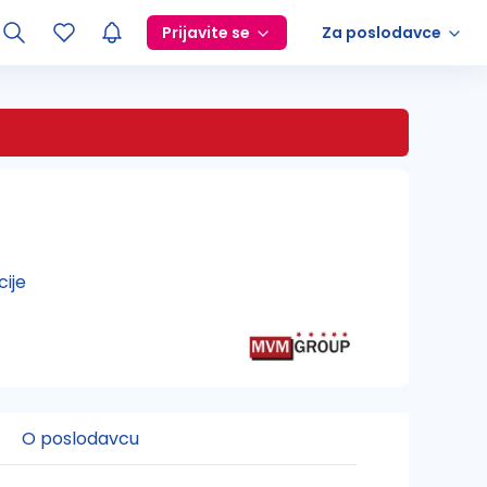
Prijavite se
Za poslodavce
cije
O poslodavcu