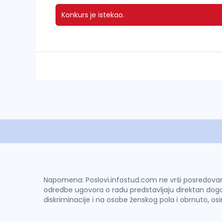
Konkurs je istekao.
Napomena: Poslovi.infostud.com ne vrši posredovanje 
odredbe ugovora o radu predstavljaju direktan dogo
diskriminacije i na osobe ženskog pola i obrnuto, os