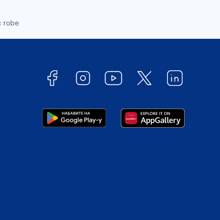
č robe