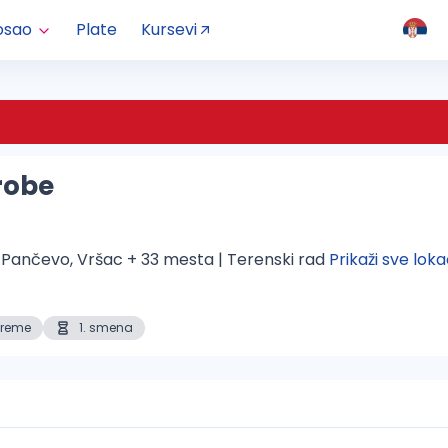
osao
Plate
Kursevi
robe
, Pančevo, Vršac + 33 mesta | Terenski rad 
Prikaži sve loka
vreme
1. smena