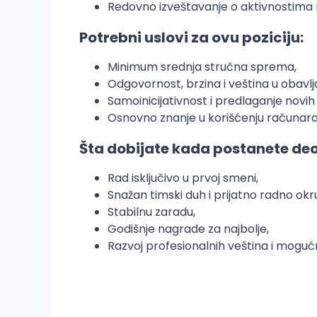
Redovno izveštavanje o aktivnostima
Potrebni uslovi za ovu poziciju:
Minimum srednja stručna sprema,
Odgovornost, brzina i veština u obavl
Samoinicijativnost i predlaganje novih
Osnovno znanje u korišćenju računara
Šta dobijate kada postanete deo
Rad isključivo u prvoj smeni,
Snažan timski duh i prijatno radno okr
Stabilnu zaradu,
Godišnje nagrade za najbolje,
Razvoj profesionalnih veština i moguć