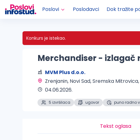
Poslovi
Poslodavci
Dok tražite p
Konkurs je istekao.
Merchandiser - izlagač 
MVM Plus d.o.o.
Zrenjanin, Novi Sad, Sremska Mitrovica
04.06.2026.
5 izvršilaca
ugovor
puno radno 
Tekst oglasa