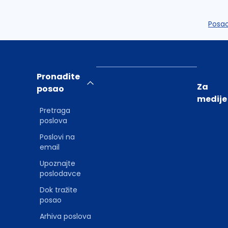
Posa
Pronađite
Za
posao
medije
Pretraga
poslova
Poslovi na
email
Upoznajte
poslodavce
Dok tražite
posao
Arhiva poslova