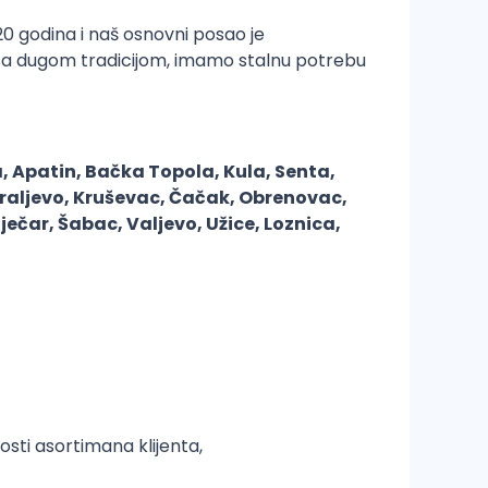
 20 godina i naš osnovni posao je
 sa dugom tradicijom, imamo stalnu potrebu
, Apatin, Bačka Topola, Kula, Senta,
raljevo, Kruševac, Čačak, Obrenovac,
čar, Šabac, Valjevo, Užice, Loznica,
sti asortimana klijenta,