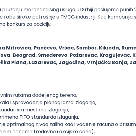
u u pružanju merchandising usluga. U Srbiji poslujemo punih
e robe široke potrošnje u FMCG industriji. Kao kompanija
o konkurs za poziciju:
ka Mitrovica, Pančevo, Vršac, Sombor, Kikinda, Ruma
azova, Beograd, Smederevo, Požarevac, Kragujevac, K
ka Plana, Lazarevac, Jagodina, Vrnjačka Banja, Zaje
vnim rutama dodeljenog terena,
tikala i sprovođenje planograma izlaganja,
ekundarnim mestima izlaganja,
 primena FIFO standarda izlaganja,
je optimalnog nivoa zaliha kao i vođenje računa o prisutno
enim cenama (redovne i akcijske cene),