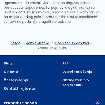
ugovora o radu predstavljaju direktan dogovor između
poslodavca i zaposlenog. Svi pojmovi u oglasima, koji su
upotrebljeni u muškom rodu, odnose se bez diskriminacije i
na osobe ženskog pola i obrnuto, osim ukoliko specifičnim
zahtevima posla nije drugačije propisano.
Posao
Administracija
Operater u kladionici
Operater u kazinu
Blog
RSS
O nama
Uslovi korišćenja
Česta pitanja
Obaveštenje o
privatnosti
Kontaktirajte nas
Pronađite posao