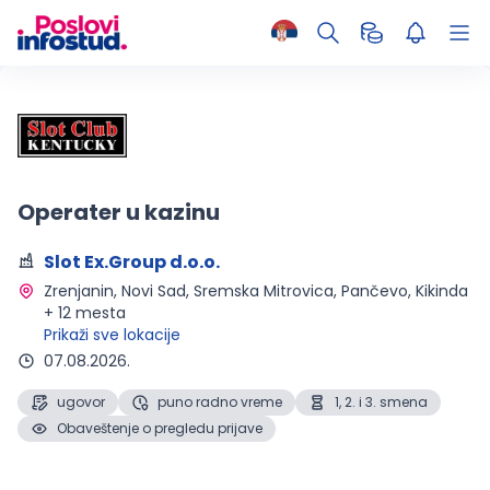
Operater u kazinu
Slot Ex.Group d.o.o.
Zrenjanin, Novi Sad, Sremska Mitrovica, Pančevo, Kikinda 
+ 12 mesta 
Prikaži sve lokacije
07.08.2026.
ugovor
puno radno vreme
1, 2. i 3. smena
Obaveštenje o pregledu prijave