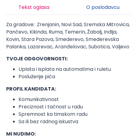
Tekst oglasa
O poslodavcu
Za gradove: Zrenjanin, Novi Sad, Sremska Mitrovica,
Pančevo, Kikinda, Ruma, Temerin, Žabalj, Inđija,
Kovin, Stara Pazova, Smederevo, Smederevska
Palanka, Lazarevac, Aranđelovac, Subotica, Valjevo
TVOJE ODGOVORNOSTI:
Uplata i isplata na automatima i ruletu
Posluženje pića
PROFIL KANDIDATA:
Komunikativnost
Preciznost i tačnost u radu
Spremnost ka timskom radu
Sa ili bez radnog iskustva
MI NUDIMO: