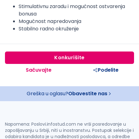
Stimulativnu zaradu i mogućnost ostvarenja
bonusa
Mogućnost napredovanja
Stabilno radno okruženje
Konkurišite
Sačuvajte
Podelite
Greška u oglasu?
Obavestite nas
Napomena: Poslovi.infostud.com ne vrši posredovanje u
zapošljavanju u Srbiji, niti u inostranstvu. Postupak selekcije i
odabira kandidata je u nadležnosti poslodavca, a odredbe