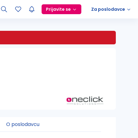
Prijavite se
Za poslodavce
O poslodavcu