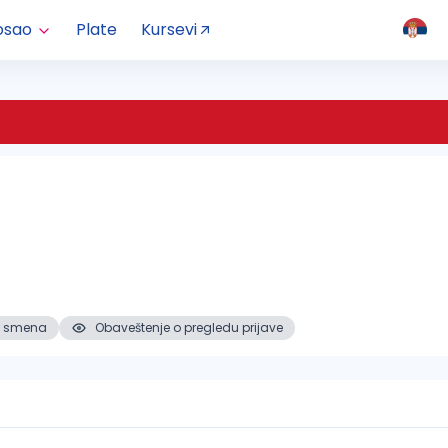
osao
Plate
Kursevi
 3. smena
Obaveštenje o pregledu prijave