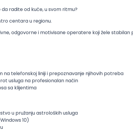
te da radite od kuće, u svom ritmu?
stro centara u regionu.
vne, odgovorne i motivisane operatere koji žele stabilan 
na telefonskoj liniji i prepoznavanje njihovih potreba
arot usluga na profesionalan način
sa sa klijentima
ustvo u pružanju astroloških usluga
 (Windows 10)
ru