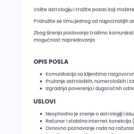
Volite astrologiju i tražite posao koji može
Pridružite se timu jednog od najpoznatijih a
Zbog širenja poslovanja tražimo komunikati
mogućnost napredovanja.
OPIS POSLA
Komunikacija sa klijentima razgovorom 
Pružanje astroloških, numeroloških i t
Izgradnja poverenja i dugoročnih odno
USLOVI
Neophodno je znanje o astrologiji i isk
Računar i stabilna internet konekcija
Osnovno poznavanje rada na računa