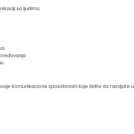
kaciji sa ljudima
ka
predovanja
mu
 u svoje komunikacione sposobnosti koje želite da razvijat