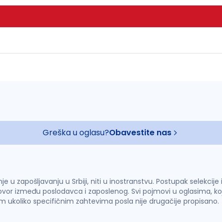
Greška u oglasu?
Obavestite nas
u zapošljavanju u Srbiji, niti u inostranstvu. Postupak selekcije
vor između poslodavca i zaposlenog. Svi pojmovi u oglasima, ko
im ukoliko specifičnim zahtevima posla nije drugačije propisano.