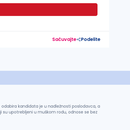
Sačuvajte
Podelite
 i odabira kandidata je u nadležnosti poslodavca, a
ji su upotrebljeni u muškom rodu, odnose se bez