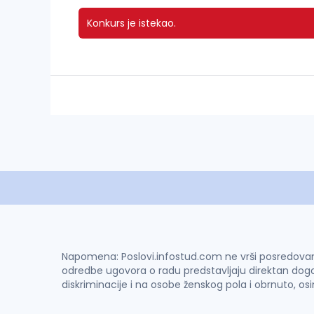
Konkurs je istekao.
Napomena: Poslovi.infostud.com ne vrši posredovanje 
odredbe ugovora o radu predstavljaju direktan dogo
diskriminacije i na osobe ženskog pola i obrnuto, os