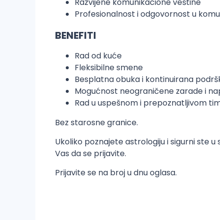
Razvijene komunikacione veštine
Profesionalnost i odgovornost u komuni
BENEFITI
Rad od kuće
Fleksibilne smene
Besplatna obuka i kontinuirana podrš
Mogućnost neograničene zarade i na
Rad u uspešnom i prepoznatljivom ti
Bez starosne granice.
Ukoliko poznajete astrologiju i sigurni ste
Vas da se prijavite.
Prijavite se na broj u dnu oglasa.