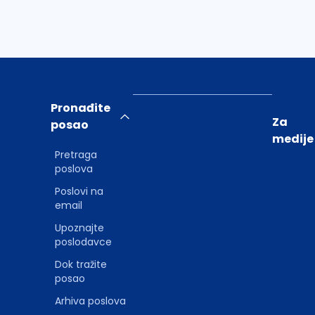
Pronađite
Za
posao
medije
Pretraga
poslova
Poslovi na
email
Upoznajte
poslodavce
Dok tražite
posao
Arhiva poslova