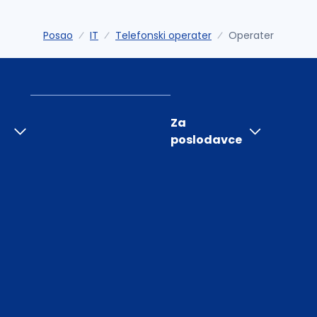
Posao
IT
Telefonski operater
Operater
Za
poslodavce