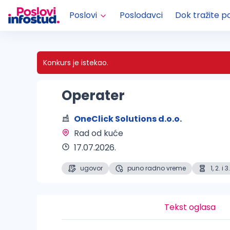
Poslovi
Poslodavci
Dok tražite p
Konkurs je istekao.
Operater
OneClick Solutions d.o.o.
Rad od kuće 
17.07.2026.
ugovor
puno radno vreme
1, 2. i
Tekst oglasa