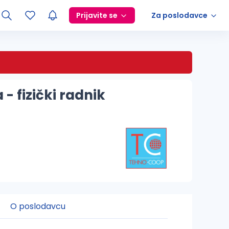
Prijavite se
Za poslodavce
- fizički radnik
O poslodavcu