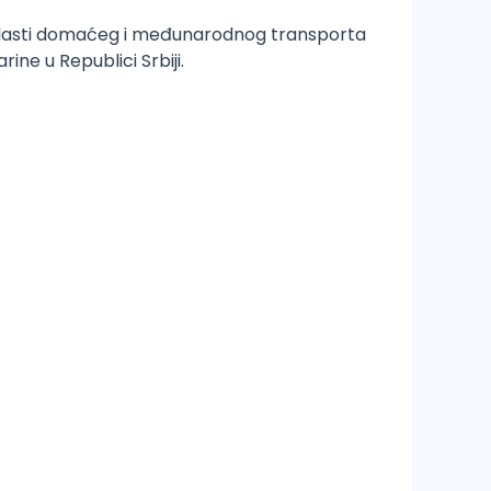
oblasti domaćeg i međunarodnog transporta
ine u Republici Srbiji.