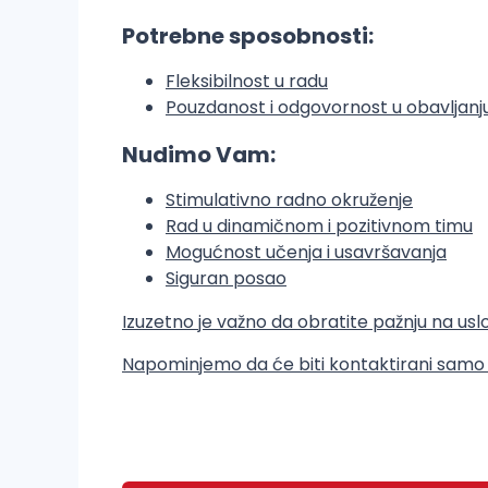
Potrebne sposobnosti:
Fleksibilnost u radu
Pouzdanost i odgovornost u obavljanj
Nudimo Vam:
Stimulativno radno okruženje
Rad u dinamičnom i pozitivnom timu
Mogućnost učenja i usavršavanja
Siguran posao
Izuzetno je važno da obratite pažnju na uslo
Napominjemo da će biti kontaktirani samo ka