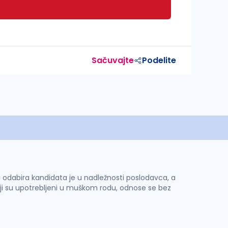
Sačuvajte
Podelite
 i odabira kandidata je u nadležnosti poslodavca, a
ji su upotrebljeni u muškom rodu, odnose se bez