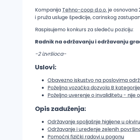
Kompanija
Tehno-coop d.o.o.
je osnovana 
i pruža usluge špedicije, carinskog zastupan
Raspisujemo konkurs za sledeću poziciju:
Radnik na održavanju i održavanju građ
-2 izvršioca-
Uslovi:
Obavezno iskustvo na poslovima odr
Poželjna vozačka dozvola B kategorije
Poželjno uverenje o invaliditetu - nije
Opis zaduženja:
Održavanje spoljašnje higijene u okvir
Održavanje i uređenje zelenih površin
Pomoćni fizički radovi u pogonu