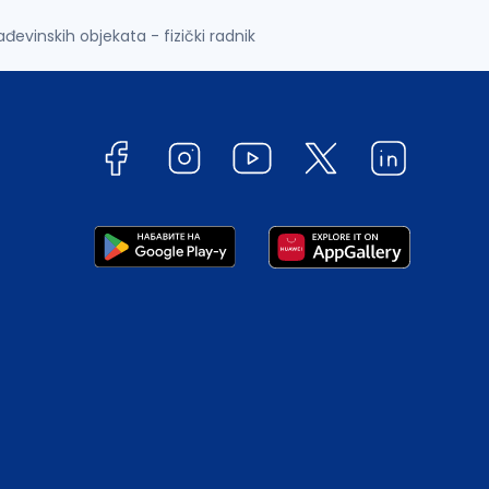
đevinskih objekata - fizički radnik