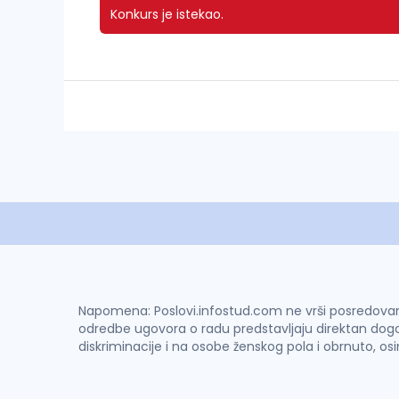
Konkurs je istekao.
Napomena: Poslovi.infostud.com ne vrši posredovanje 
odredbe ugovora o radu predstavljaju direktan dogo
diskriminacije i na osobe ženskog pola i obrnuto, os