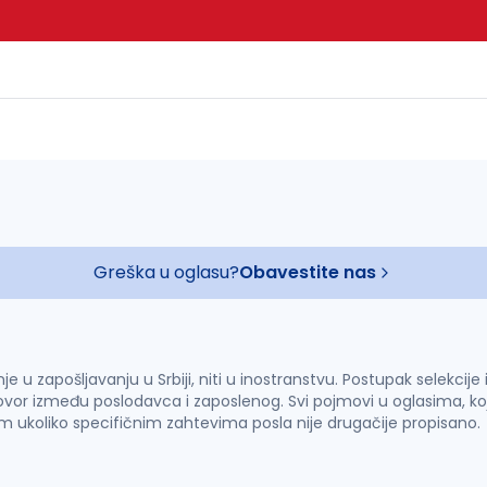
Greška u oglasu?
Obavestite nas
u zapošljavanju u Srbiji, niti u inostranstvu. Postupak selekcije
vor između poslodavca i zaposlenog. Svi pojmovi u oglasima, ko
im ukoliko specifičnim zahtevima posla nije drugačije propisano.