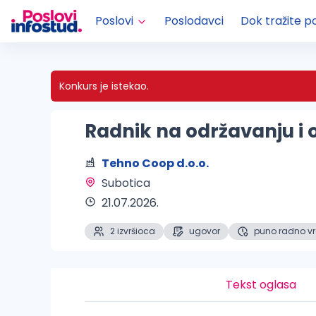
Poslovi
Poslodavci
Dok tražite p
Konkurs je istekao.
Radnik na održavanju i o
Tehno Coop d.o.o.
Subotica 
21.07.2026.
2 izvršioca
ugovor
puno radno v
Tekst oglasa