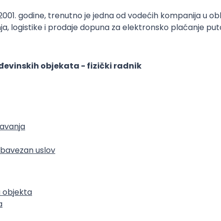
2001. godine, trenutno je jedna od vodećih kompanija u 
ja, logistike i prodaje dopuna za elektronsko plaćanje putar
evinskih objekata - fizički radnik
žavanja
 obavezan uslov
u objekta
a