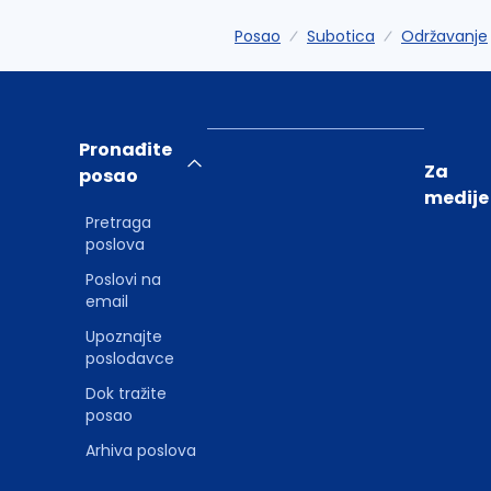
Posao
Subotica
Održavanje
Pronađite
Za
posao
medije
Pretraga
poslova
Poslovi na
email
Upoznajte
poslodavce
Dok tražite
posao
Arhiva poslova