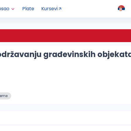
osao
Plate
Kursevi
državanju građevinskih objekata 
reme