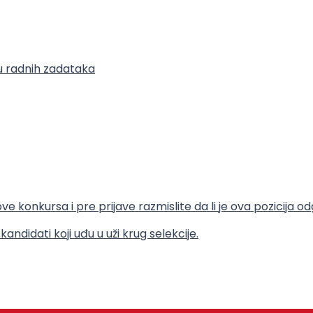
u radnih zadataka
ve konkursa i pre prijave razmislite da li je ova pozicija o
ndidati koji uđu u uži krug selekcije.