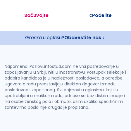
Sačuvajte
Podelite
Greška u oglasu?
Obavestite nas
Napomena: Poslovi.infostud.com ne vrši posredovanje u
zapošljavanju u Srbiji, niti u inostranstvu. Postupak selekcije i
odabira kandidata je u nadležnosti poslodavca, a odredbe
ugovora o radu predstavljaju direktan dogovor između
poslodavca i zaposlenog. Svi pojmovi u oglasima, koji su
upotrebljeni u muškom rodu, odnose se bez diskriminacije i
na osobe ženskog pola i obrnuto, osim ukoliko specifičnim
zahtevima posla nije drugačije propisano.