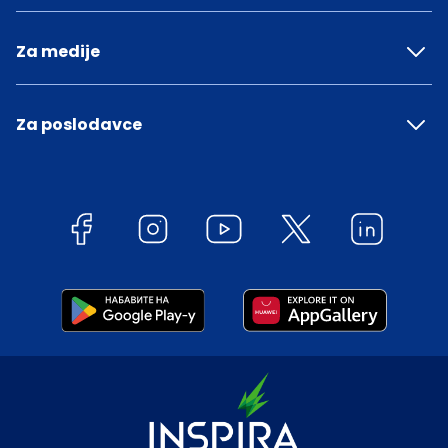
Za medije
Za poslodavce