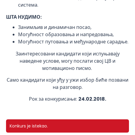
система.
ШТА НУДИМО:
Занимљив и динамичан посао,
Могућност образовања и напредовања,
Могућност путовања и међународне сарадње.
Заинтересовани кандидати који испуњавају
наведене услове, могу послати свој ЦВ и
мотивационо писмо.
Само кандидати који уђу у ужи избор биће позвани
на разговор.
Рок за конкурисање:
24.02.2018.
Konkurs je istekao.