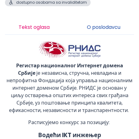
dostupno osobama sa invaliditetom
Tekst oglasa
O poslodavcu
Регистар националног Ин
тернет домена
Србије
је независна, стручна, невладина и
непрофитна Фондација која управља националним
интернет доменом Србије. РНИДС је основан у
циљу остварења општих интереса свих грађана
Србије, уз поштовање принципа квалитета,
ефикасности, независности и транспарентности.
Расписујемо конкурс за позицију:
Водећи IKT инжењер