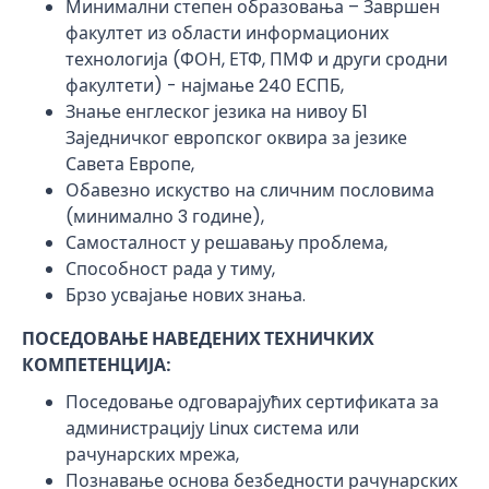
Минимални степен образовања – Завршен
факултет из области информационих
технологија (ФОН, ЕТФ, ПМФ и други сродни
факултети) - најмање 240 ЕСПБ,
Знање енглеског језика на нивоу Б1
Заједничког европског оквира за језике
Савета Европе,
Обавезно искуство на сличним пословима
(минимално 3 године),
Самосталност у решавању проблема,
Способност рада у тиму,
Брзо усвајање нових знања.
ПОСЕДОВАЊЕ НАВЕДЕНИХ ТЕХНИЧКИХ
КОМПЕТЕНЦИЈА
:
Поседовање одговарајућих сертификата за
администрацију Linux система или
рачунарских мрежа,
Познавање основа безбедности рачунарских