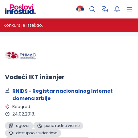
Konkurs je istekao.
Vodeći IKT inženjer
RNIDS - Registar nacionalnog Internet
domena Srbije
Beograd 
24.02.2018.
ugovor
puno radno vreme
dostupno studentima