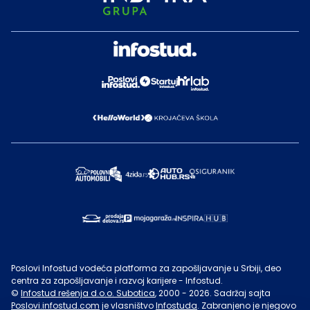
Poslovi Infostud vodeća platforma za zapošljavanje u Srbiji, deo
centra za zapošljavanje i razvoj karijere - Infostud.
©
Infostud rešenja d.o.o. Subotica
, 2000 -
2026
. Sadržaj sajta
Poslovi.infostud.com
je vlasništvo
Infostuda
. Zabranjeno je njegovo