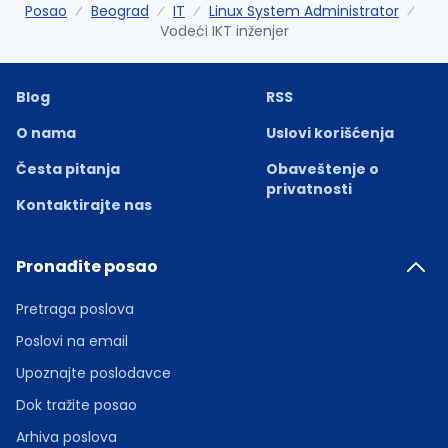
Posao
Beograd
IT
Linux System Administrator
Vodeći IKT inženjer
Blog
RSS
O nama
Uslovi korišćenja
Česta pitanja
Obaveštenje o
privatnosti
Kontaktirajte nas
Pronađite posao
Pretraga poslova
Poslovi na email
Upoznajte poslodavce
Dok tražite posao
Arhiva poslova