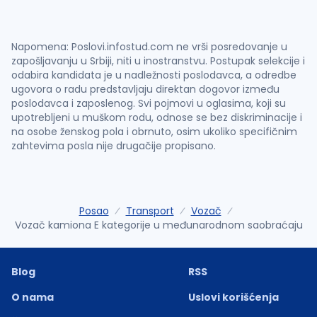
Napomena: Poslovi.infostud.com ne vrši posredovanje u
zapošljavanju u Srbiji, niti u inostranstvu. Postupak selekcije i
odabira kandidata je u nadležnosti poslodavca, a odredbe
ugovora o radu predstavljaju direktan dogovor između
poslodavca i zaposlenog. Svi pojmovi u oglasima, koji su
upotrebljeni u muškom rodu, odnose se bez diskriminacije i
na osobe ženskog pola i obrnuto, osim ukoliko specifičnim
zahtevima posla nije drugačije propisano.
Posao
Transport
Vozač
Vozač kamiona E kategorije u međunarodnom saobraćaju
Blog
RSS
O nama
Uslovi korišćenja