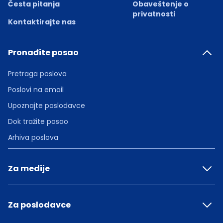
Česta pitanja
Obaveštenje o
privatnosti
Kontaktirajte nas
Pronađite posao
Pretraga poslova
Poslovi na email
Upoznajte poslodavce
Dok tražite posao
Arhiva poslova
Za medije
Za poslodavce