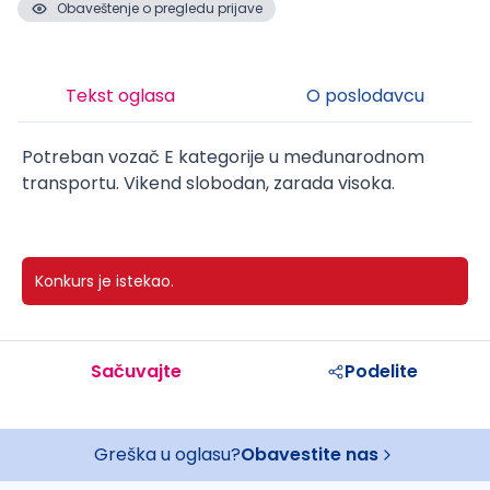
Obaveštenje o pregledu prijave
Tekst oglasa
O poslodavcu
Potreban vozač E kategorije u međunarodnom
transportu. Vikend slobodan, zarada visoka.
Konkurs je istekao.
Sačuvajte
Podelite
Greška u oglasu?
Obavestite nas