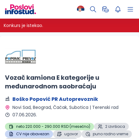
Konkurs je istekao.
Vozač kamiona E kategorije u
međunarodnom saobraćaju
Boško Popović PR Autoprevoznik
Novi Sad, Beograd, Čačak, Subotica | Terenski rad 
07.06.2026.
neto 220.000 - 290.000 RSD (mesečno)
2 izvršioca
CV nije obavezan
ugovor
puno radno vreme