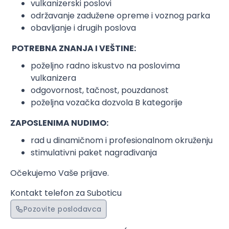
vulkanizerski poslovi
održavanje zadužene opreme i voznog parka
obavljanje i drugih poslova
POTREBNA ZNANJA I VEŠTINE:
poželjno radno iskustvo na poslovima
vulkanizera
odgovornost, tačnost, pouzdanost
poželjna vozačka dozvola B kategorije
ZAPOSLENIMA NUDIMO:
rad u dinamičnom i profesionalnom okruženju
stimulativni paket nagrađivanja
Očekujemo Vaše prijave.
Kontakt telefon za Suboticu
Pozovite poslodavca