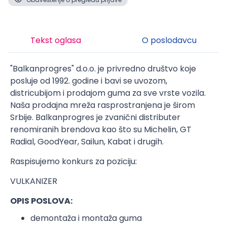
Tekst oglasa
O poslodavcu
"Balkanprogres" d.o.o. je privredno društvo koje
posluje od 1992. godine i bavi se uvozom,
districubijom i prodajom guma za sve vrste vozila.
Naša prodajna mreža rasprostranjena je širom
Srbije. Balkanprogres je zvanični distributer
renomiranih brendova kao što su Michelin, GT
Radial, GoodYear, Sailun, Kabat i drugih.
Raspisujemo konkurs za poziciju:
VULKANIZER
OPIS POSLOVA:
demontaža i montaža guma