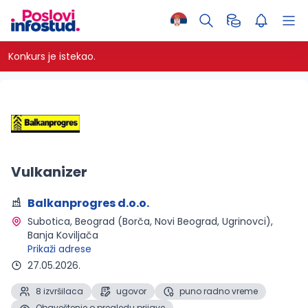
Konkurs je istekao.
Vulkanizer
Balkanprogres d.o.o.
Subotica, Beograd (Borča, Novi Beograd, Ugrinovci), 
Banja Koviljača 
Prikaži adrese
27.05.2026.
8 izvršilaca
ugovor
puno radno vreme
Obaveštenje o pregledu prijave