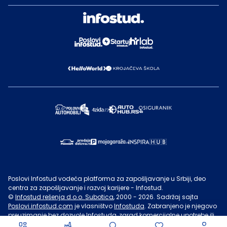
Poslovi Infostud vodeća platforma za zapošljavanje u Srbiji, deo
centra za zapošljavanje i razvoj karijere - Infostud.
©
Infostud rešenja d.o.o. Subotica
, 2000 -
2026
. Sadržaj sajta
Poslovi.infostud.com
je vlasništvo
Infostuda
. Zabranjeno je njegovo
preuzimanje bez dozvole
Infostuda
, zarad komercijalne upotrebe ili
u druge svrhe, osim za lične potrebe posetilaca sajta.
Uslovi