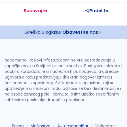
Sačuvajte
Podelite
Greška u oglasu?
Obavestite nas
Napomena: Poslovi.infostud.com ne vrši posredovanje u
zapošljavanju u Srbiji, niti u inostranstvu. Postupak selekcije i
odabira kandidata je u nadležnosti poslodavca, a odredbe
ugovora o radu predstavljaju direktan dogovor između
poslodavca i zaposlenog. Svi pojmovi u oglasima, koji su
upotrebljeni u muškom rodu, odnose se bez diskriminacije i
na osobe ženskog pola i obrnuto, osim ukoliko specifičnim
zahtevima posla nije drugačije propisano.
Posao
Mašinstvo
Automehaničar
Vulkanizer