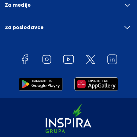
Za medije
Za poslodavce