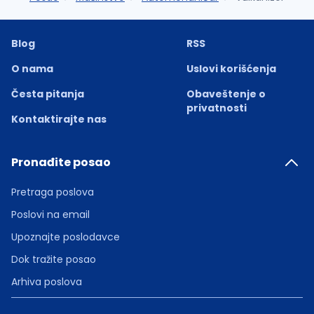
Blog
RSS
O nama
Uslovi korišćenja
Česta pitanja
Obaveštenje o
privatnosti
Kontaktirajte nas
Pronađite posao
Pretraga poslova
Poslovi na email
Upoznajte poslodavce
Dok tražite posao
Arhiva poslova