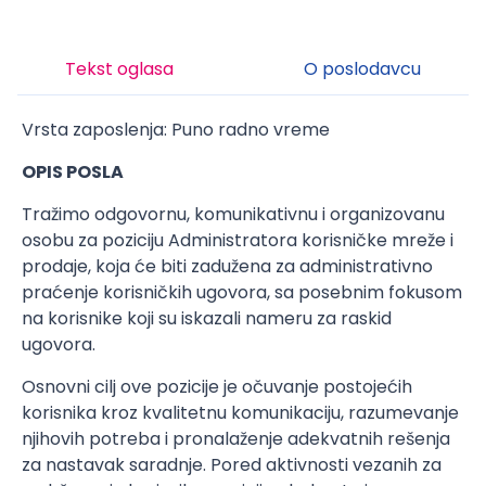
Tekst oglasa
O poslodavcu
Vrsta zaposlenja: Puno radno vreme
OPIS POSLA
Tražimo odgovornu, komunikativnu i organizovanu
osobu za poziciju Administratora korisničke mreže i
prodaje, koja će biti zadužena za administrativno
praćenje korisničkih ugovora, sa posebnim fokusom
na korisnike koji su iskazali nameru za raskid
ugovora.
Osnovni cilj ove pozicije je očuvanje postojećih
korisnika kroz kvalitetnu komunikaciju, razumevanje
njihovih potreba i pronalaženje adekvatnih rešenja
za nastavak saradnje. Pored aktivnosti vezanih za