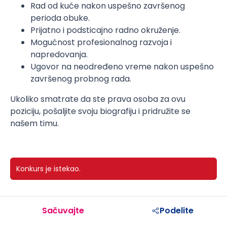
Rad od kuće nakon uspešno završenog
perioda obuke.
Prijatno i podsticajno radno okruženje.
Mogućnost profesionalnog razvoja i
napredovanja.
Ugovor na neodređeno vreme nakon uspešno
završenog probnog rada.
Ukoliko smatrate da ste prava osoba za ovu
poziciju, pošaljite svoju biografiju i pridružite se
našem timu.
Konkurs je istekao.
Sačuvajte
Podelite