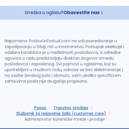
Greška u oglasu?
Obavestite nas
Napomena: Poslovi.infostud.com ne vrši posredovanje u
zapošljavanju u Srbiji, niti u inostranstvu. Postupak selekcije i
odabira kandidata je u nadležnosti poslodavca, a odredbe
ugovora o radu predstavljaju direktan dogovor između
poslodavca i zaposlenog. Svi pojmovi u oglasima, koji su
upotrebljeni u muškom rodu, odnose se bez diskriminacije i
na osobe ženskog pola i obrnuto, osim ukoliko specifičnim
zahtevima posla nije drugačije propisano.
Posao
Trgovina, prodaja
Službenik za rešavanje žalbi (customer care)
Administrator korisničke mreže i prodaje