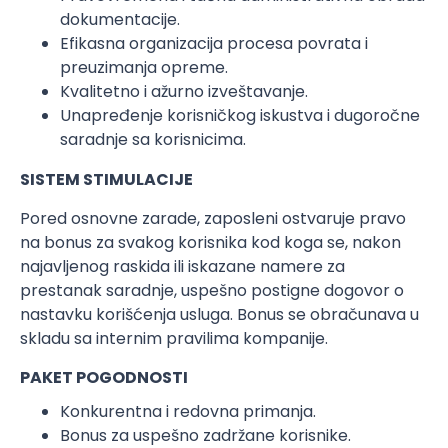
dokumentacije.
Efikasna organizacija procesa povrata i
preuzimanja opreme.
Kvalitetno i ažurno izveštavanje.
Unapređenje korisničkog iskustva i dugoročne
saradnje sa korisnicima.
SISTEM STIMULACIJE
Pored osnovne zarade, zaposleni ostvaruje pravo
na bonus za svakog korisnika kod koga se, nakon
najavljenog raskida ili iskazane namere za
prestanak saradnje, uspešno postigne dogovor o
nastavku korišćenja usluga. Bonus se obračunava u
skladu sa internim pravilima kompanije.
PAKET POGODNOSTI
Konkurentna i redovna primanja.
Bonus za uspešno zadržane korisnike.