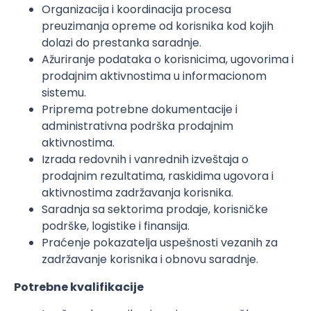
Organizacija i koordinacija procesa
preuzimanja opreme od korisnika kod kojih
dolazi do prestanka saradnje.
Ažuriranje podataka o korisnicima, ugovorima i
prodajnim aktivnostima u informacionom
sistemu.
Priprema potrebne dokumentacije i
administrativna podrška prodajnim
aktivnostima.
Izrada redovnih i vanrednih izveštaja o
prodajnim rezultatima, raskidima ugovora i
aktivnostima zadržavanja korisnika.
Saradnja sa sektorima prodaje, korisničke
podrške, logistike i finansija.
Praćenje pokazatelja uspešnosti vezanih za
zadržavanje korisnika i obnovu saradnje.
Potrebne kvalifikacije