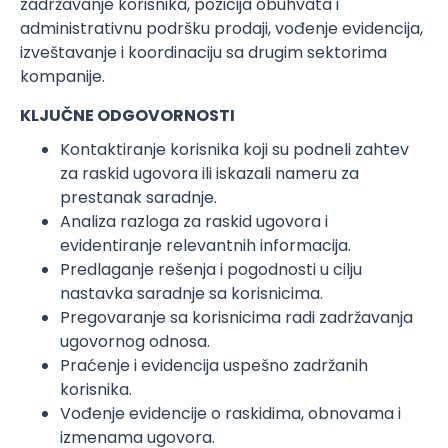
zadržavanje korisnika, pozicija obuhvata i
administrativnu podršku prodaji, vođenje evidencija,
izveštavanje i koordinaciju sa drugim sektorima
kompanije.
KLJUČNE ODGOVORNOSTI
Kontaktiranje korisnika koji su podneli zahtev
za raskid ugovora ili iskazali nameru za
prestanak saradnje.
Analiza razloga za raskid ugovora i
evidentiranje relevantnih informacija.
Predlaganje rešenja i pogodnosti u cilju
nastavka saradnje sa korisnicima.
Pregovaranje sa korisnicima radi zadržavanja
ugovornog odnosa.
Praćenje i evidencija uspešno zadržanih
korisnika.
Vođenje evidencije o raskidima, obnovama i
izmenama ugovora.