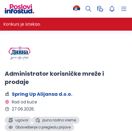
Konkurs je istekao.
Administrator korisničke mreže i
prodaje
Spring Up Alijansa d.o.o.
Rad od kuće 
27.06.2026.
ugovor
puno radno vreme
Obaveštenje o pregledu prijave