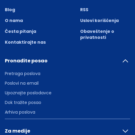
Blog
RSS
O nama
Uslovi korišćenja
Česta pitanja
Obaveštenje o
privatnosti
Kontaktirajte nas
Pronađite posao
Pretraga poslova
Poslovi na email
Upoznajte poslodavce
Dok tražite posao
Arhiva poslova
Za medije