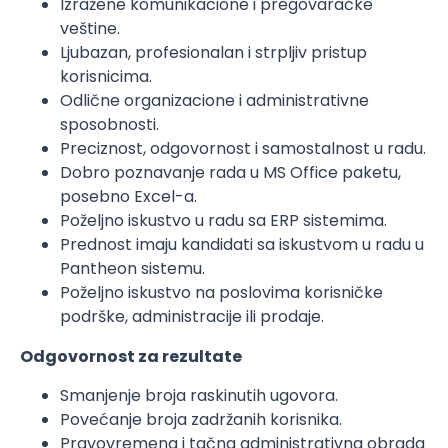
Izražene komunikacione i pregovaračke
veštine.
Ljubazan, profesionalan i strpljiv pristup
korisnicima.
Odlične organizacione i administrativne
sposobnosti.
Preciznost, odgovornost i samostalnost u radu.
Dobro poznavanje rada u MS Office paketu,
posebno Excel-a.
Poželjno iskustvo u radu sa ERP sistemima.
Prednost imaju kandidati sa iskustvom u radu u
Pantheon sistemu.
Poželjno iskustvo na poslovima korisničke
podrške, administracije ili prodaje.
Odgovornost za rezultate
Smanjenje broja raskinutih ugovora.
Povećanje broja zadržanih korisnika.
Pravovremena i tačna administrativna obrada