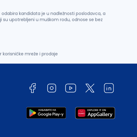
 i odabira kandidata je u nadležnosti poslodavca, a
ji su upotrebljeni u muškom rodu, odnose se bez
r korisničke mreže i prodaje