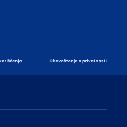
 korišćenja
Obaveštenje o privatnosti