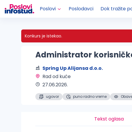
Poslovi
Poslodavci
Dok tražite p
Konkurs je istekao.
Administrator korisničk
Spring Up Alijansa d.o.o.
Rad od kuće 
27.06.2026.
ugovor
puno radno vreme
Obaveš
Tekst oglasa