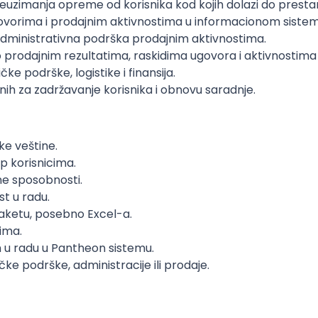
reuzimanja opreme od korisnika kod kojih dolazi do presta
govorima i prodajnim aktivnostima u informacionom sistem
dministrativna podrška prodajnim aktivnostima.
o prodajnim rezultatima, raskidima ugovora i aktivnostima
ke podrške, logistike i finansija.
ih za zadržavanje korisnika i obnovu saradnje.
e veštine.
up korisnicima.
ne sposobnosti.
t u radu.
aketu, posebno Excel-a.
ima.
m u radu u Pantheon sistemu.
ke podrške, administracije ili prodaje.