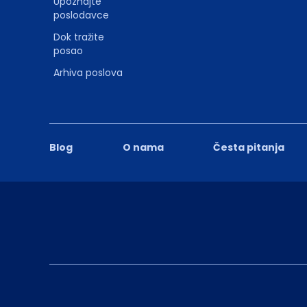
Upoznajte
poslodavce
Dok tražite
posao
Arhiva poslova
Blog
O nama
Česta pitanja