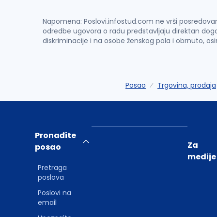
Napomena: Poslovi.infostud.com ne vrši posredovanje 
odredbe ugovora o radu predstavljaju direktan dogo
diskriminacije i na osobe ženskog pola i obrnuto, os
Posao
Trgovina, prodaja
Pronađite
Za
posao
medije
Pretraga
poslova
Poslovi na
email