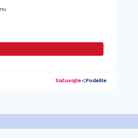
mu.
Sačuvajte
Podelite