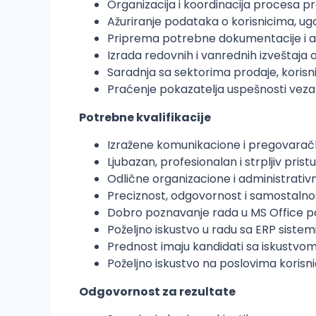
Organizacija i koordinacija procesa p
Ažuriranje podataka o korisnicima, u
Priprema potrebne dokumentacije i a
Izrada redovnih i vanrednih izveštaja 
Saradnja sa sektorima prodaje, korisnič
Praćenje pokazatelja uspešnosti vezan
Potrebne kvalifikacije
Izražene komunikacione i pregovaračk
Ljubazan, profesionalan i strpljiv prist
Odlične organizacione i administrativ
Preciznost, odgovornost i samostalnos
Dobro poznavanje rada u MS Office p
Poželjno iskustvo u radu sa ERP sistem
Prednost imaju kandidati sa iskustvo
Poželjno iskustvo na poslovima korisnič
Odgovornost za rezultate