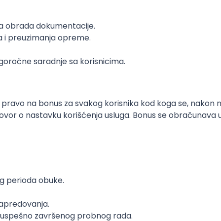
a obrada dokumentacije.
a i preuzimanja opreme.
goročne saradnje sa korisnicima.
pravo na bonus za svakog korisnika kod koga se, nakon na
vor o nastavku korišćenja usluga. Bonus se obračunava u 
g perioda obuke.
napredovanja.
uspešno završenog probnog rada.