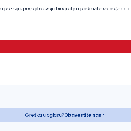
oziciju, pošaljite svoju biografiju i pridružite se našem ti
Greška u oglasu?
Obavestite nas