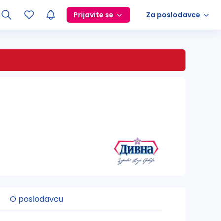
Prijavite se
Za poslodavce
O poslodavcu