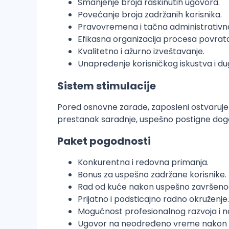
Smanjenje broja raskinutih ugovora.
Povećanje broja zadržanih korisnika.
Pravovremena i tačna administrativn
Efikasna organizacija procesa povrat
Kvalitetno i ažurno izveštavanje.
Unapređenje korisničkog iskustva i du
Sistem stimulacije
Pored osnovne zarade, zaposleni ostvaruje 
prestanak saradnje, uspešno postigne dogo
Paket pogodnosti
Konkurentna i redovna primanja.
Bonus za uspešno zadržane korisnike.
Rad od kuće nakon uspešno završeno
Prijatno i podsticajno radno okruženje.
Mogućnost profesionalnog razvoja i 
Ugovor na neodređeno vreme nakon 