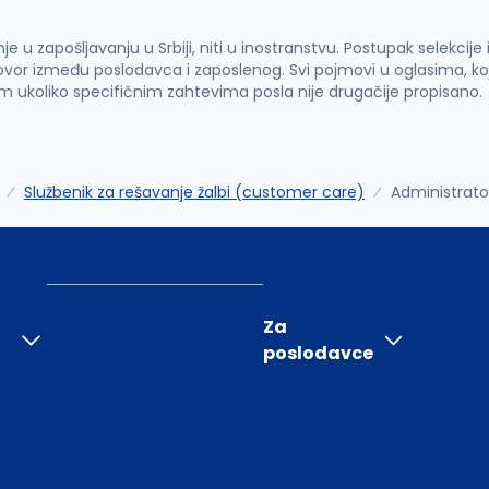
u zapošljavanju u Srbiji, niti u inostranstvu. Postupak selekcije
vor između poslodavca i zaposlenog. Svi pojmovi u oglasima, ko
im ukoliko specifičnim zahtevima posla nije drugačije propisano.
Službenik za rešavanje žalbi (customer care)
Administrato
Za
poslodavce