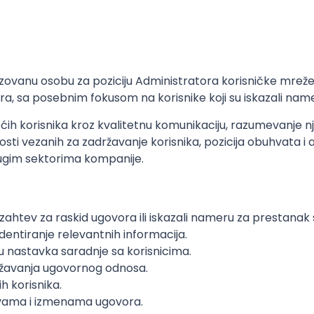
ovanu osobu za poziciju Administratora korisničke mreže i
ra, sa posebnim fokusom na korisnike koji su iskazali nam
jećih korisnika kroz kvalitetnu komunikaciju, razumevanje 
sti vezanih za zadržavanje korisnika, pozicija obuhvata i 
drugim sektorima kompanije.
i zahtev za raskid ugovora ili iskazali nameru za prestanak
identiranje relevantnih informacija.
ju nastavka saradnje sa korisnicima.
ržavanja ugovornog odnosa.
h korisnika.
ovama i izmenama ugovora.