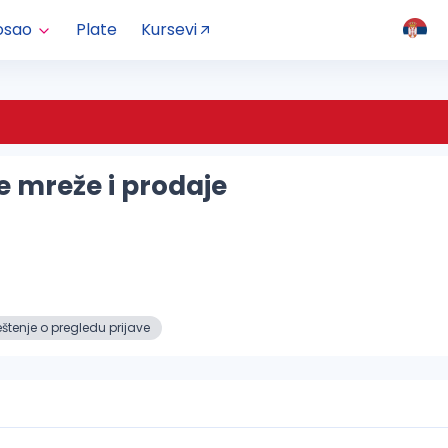
osao
Plate
Kursevi
e mreže i prodaje
tenje o pregledu prijave