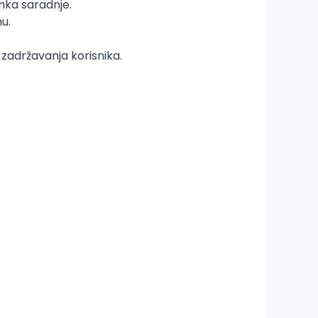
nka saradnje.
u.
 zadržavanja korisnika.