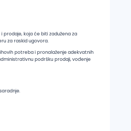
 prodaje, koja će biti zadužena za
eru za raskid ugovora.
njihovih potreba i pronalaženje adekvatnih
administrativnu podršku prodaji, vođenje
 saradnje.