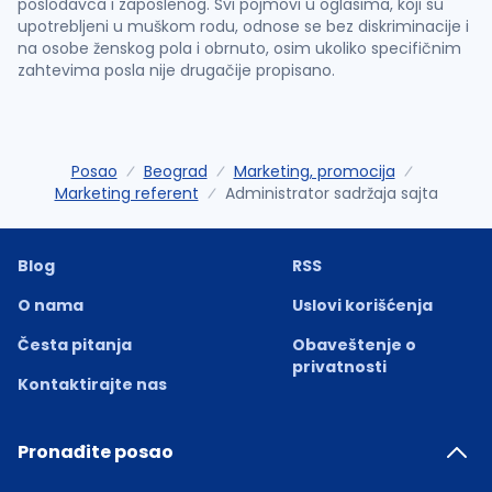
poslodavca i zaposlenog. Svi pojmovi u oglasima, koji su
upotrebljeni u muškom rodu, odnose se bez diskriminacije i
na osobe ženskog pola i obrnuto, osim ukoliko specifičnim
zahtevima posla nije drugačije propisano.
Posao
Beograd
Marketing, promocija
Marketing referent
Administrator sadržaja sajta
Blog
RSS
O nama
Uslovi korišćenja
Česta pitanja
Obaveštenje o
privatnosti
Kontaktirajte nas
Pronađite posao