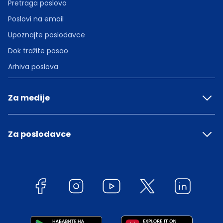
Pretraga poslova
Poslovi na email
Upoznajte poslodavce
Dok tražite posao
Arhiva poslova
Za medije
Za poslodavce