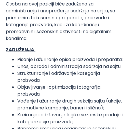
Osoba na ovoj poziciji biće zadužena za
administraciju i unapređenje sadržaja na sajtu, sa
primarnim fokusom na preparate, proizvode i
kategorije proizvoda, kao i za koordinaciju
promotivnih i sezonskih aktivnosti na digitalnim
kanalima.
ZADUŽENJA:
Pisanje i ažuriranje opisa proizvoda i preparata;
Unos, obrada i administracija sadržaja na sajtu;
Strukturiranje i održavanje kategorija
proizvoda;
Objavljivanje i optimizacija fotografija
proizvoda;
Vođenje i ažuriranje drugih sekcija sajta (akcije,
promotivne kampanje, baneri i slično);
Kreiranje i održavanje logike sezonske prodaje i
kategorizacije proizvoda;
Priprema smernica i organizacija sezonskih i