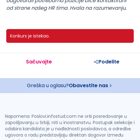
odgovarali potrebama pozicije biće kontaktirani
od strane našeg HR tima. Hvala na razumevanju.
Konkurs je istekao.
Sačuvajte
Podelite
Greška u oglasu?
Obavestite nas
Napomena: Poslovi.infostud.com ne vrši posredovanje u
zapošljavanju u Srbiji, niti u inostranstvu. Postupak selekcije i
odabira kandidata je u nadležnosti poslodavca, a odredbe
ugovora o radu predstavljaju direktan dogovor između