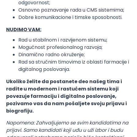
odgovornost;
Osnovno poznavanje rada u CMS sistemima;
Dobre komunikacione i timske sposobnosti.
NUDIMO VAM:
Rad u stabilnom i razvijenom sistemu;
Mogućnost profesionalnog razvoja;
Dinamično radno okruženje;
Rad sa stručnim timovima iz oblasti farmacije i
digitalnog poslovanja.
Ukoliko želite da postanete deo našeg tima i
radite u modernom i rastućem sistemu koji
povezuje farmaciju i digitalno poslovanje,
pozivamo vas da nam pošaljete svoju prijavu i
biografiju.
Napomena: Zahvaljujemo se svim kandidatima na
prijavi. Samo kandidati koji uđu u uži izbor i budu