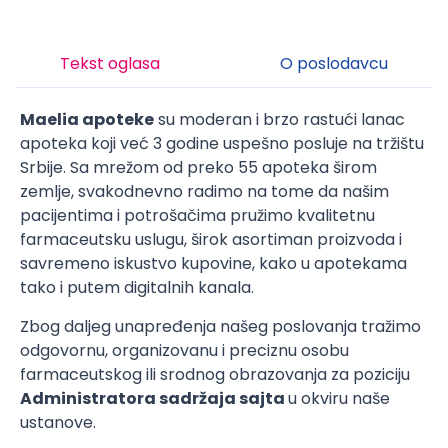
Tekst oglasa
O poslodavcu
Maelia apoteke
su moderan i brzo rastući lanac
apoteka koji već 3 godine uspešno posluje na tržištu
Srbije. Sa mrežom od preko 55 apoteka širom
zemlje, svakodnevno radimo na tome da našim
pacijentima i potrošačima pružimo kvalitetnu
farmaceutsku uslugu, širok asortiman proizvoda i
savremeno iskustvo kupovine, kako u apotekama
tako i putem digitalnih kanala.
Zbog daljeg unapređenja našeg poslovanja tražimo
odgovornu, organizovanu i preciznu osobu
farmaceutskog ili srodnog obrazovanja za poziciju
Administratora sadržaja sajta
u okviru naše
ustanove.