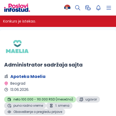
Konkurs je istekao.
Administrator sadržaja sajta
Apoteka Maelia
Beograd 
13.06.2026.
neto 100.000 - 110.000 RSD (mesečno)
ugovor
puno radno vreme
1. smena
Obaveštenje o pregledu prijave