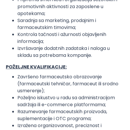
promotivnih aktivnosti za zaposlene u
apotekama;
Saradnja sa marketing, prodajnim i
farmaceutskim timovima;
Kontrola tačnosti i ažurnosti objavljenih
informacija;
Izvršavanje dodatnih zadataka i naloga u
skladu sa potrebama kompanije.
POŽELJNE KVALIFIKACIJE:
Završeno farmaceutsko obrazovanje
(farmaceutski tehničar, farmaceut ili srodno
usmerenje);
Poželjno iskustvo u radu sa administracijom
sadržaja ili e-commerce platformama;
Razumevanje farmaceutskih proizvoda,
suplementacije i OTC programa;
Izražena organizovanost, preciznost i