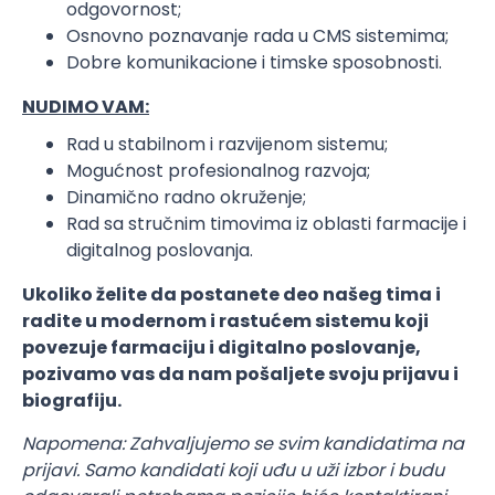
odgovornost;
Osnovno poznavanje rada u CMS sistemima;
Dobre komunikacione i timske sposobnosti.
NUDIMO VAM:
Rad u stabilnom i razvijenom sistemu;
Mogućnost profesionalnog razvoja;
Dinamično radno okruženje;
Rad sa stručnim timovima iz oblasti farmacije i
digitalnog poslovanja.
Ukoliko želite da postanete deo našeg tima i
radite u modernom i rastućem sistemu koji
povezuje farmaciju i digitalno poslovanje,
pozivamo vas da nam pošaljete svoju prijavu i
biografiju.
Napomena: Zahvaljujemo se svim kandidatima na
prijavi. Samo kandidati koji uđu u uži izbor i budu