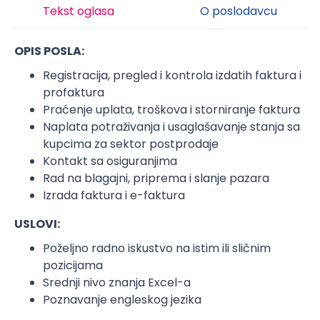
Tekst oglasa
O poslodavcu
OPIS POSLA:
Registracija, pregled i kontrola izdatih faktura i
profaktura
Praćenje uplata, troškova i storniranje faktura
Naplata potraživanja i usaglašavanje stanja sa
kupcima za sektor postprodaje
Kontakt sa osiguranjima
Rad na blagajni, priprema i slanje pazara
Izrada faktura i e-faktura
USLOVI:
Poželjno radno iskustvo na istim ili sličnim
pozicijama
Srednji nivo znanja Excel-a
Poznavanje engleskog jezika