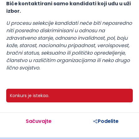
Biće kontaktirani samo kandidati koji uđu u uži
izbor.
U procesu selekcije kandidati neće biti neposredno
niti posredno diskriminisani u odnosu na
zdravstveno stanje, odnosno invalidnost, pol, boju
kože, starost, nacionalnu pripadnost, veroispovest,
bračni status, seksualno ili političko opredeljenje,
članstvo u različitim organizacijama ili neko drugo
lično svojstvo.
Konkurs je istekao.
Sačuvajte
Podelite