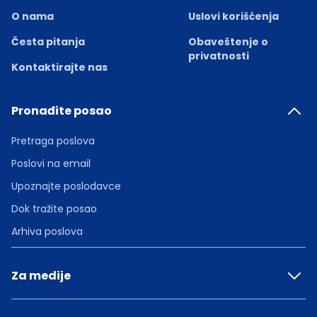
O nama
Uslovi korišćenja
Česta pitanja
Obaveštenje o
privatnosti
Kontaktirajte nas
Pronađite posao
Pretraga poslova
Poslovi na email
Upoznajte poslodavce
Dok tražite posao
Arhiva poslova
Za medije