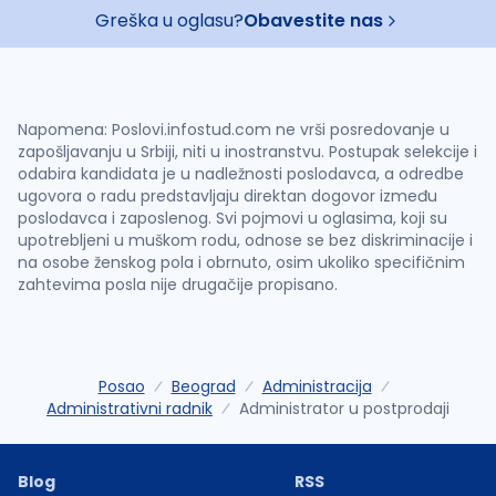
Greška u oglasu?
Obavestite nas
Napomena: Poslovi.infostud.com ne vrši posredovanje u
zapošljavanju u Srbiji, niti u inostranstvu. Postupak selekcije i
odabira kandidata je u nadležnosti poslodavca, a odredbe
ugovora o radu predstavljaju direktan dogovor između
poslodavca i zaposlenog. Svi pojmovi u oglasima, koji su
upotrebljeni u muškom rodu, odnose se bez diskriminacije i
na osobe ženskog pola i obrnuto, osim ukoliko specifičnim
zahtevima posla nije drugačije propisano.
Posao
Beograd
Administracija
Administrativni radnik
Administrator u postprodaji
Blog
RSS