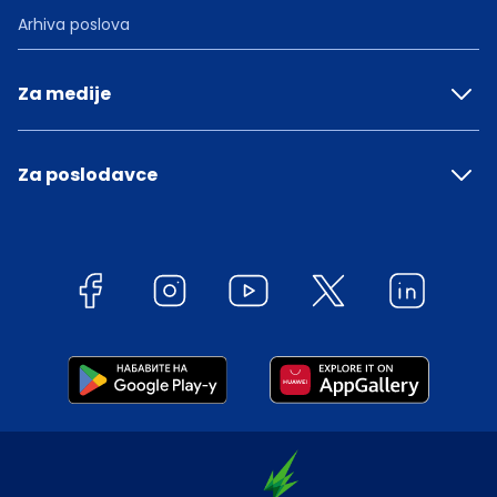
Arhiva poslova
Za medije
Za poslodavce