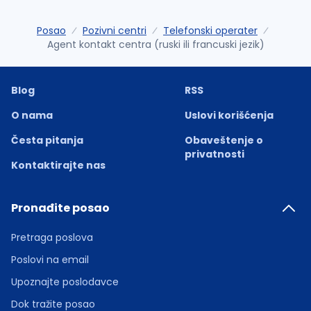
Posao
Pozivni centri
Telefonski operater
Agent kontakt centra (ruski ili francuski jezik)
Blog
RSS
O nama
Uslovi korišćenja
Česta pitanja
Obaveštenje o
privatnosti
Kontaktirajte nas
Pronađite posao
Pretraga poslova
Poslovi na email
Upoznajte poslodavce
Dok tražite posao