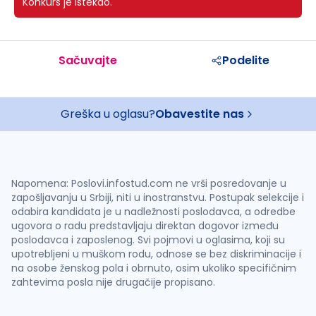
Konkurs je istekao.
Sačuvajte
Podelite
Greška u oglasu?
Obavestite nas
Napomena: Poslovi.infostud.com ne vrši posredovanje u
zapošljavanju u Srbiji, niti u inostranstvu. Postupak selekcije i
odabira kandidata je u nadležnosti poslodavca, a odredbe
ugovora o radu predstavljaju direktan dogovor između
poslodavca i zaposlenog. Svi pojmovi u oglasima, koji su
upotrebljeni u muškom rodu, odnose se bez diskriminacije i
na osobe ženskog pola i obrnuto, osim ukoliko specifičnim
zahtevima posla nije drugačije propisano.