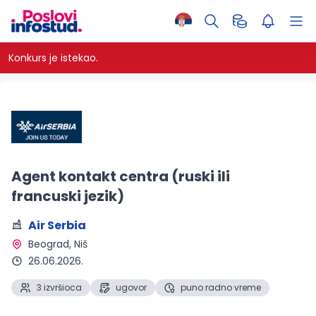
Konkurs je istekao.
Agent kontakt centra (ruski ili
francuski jezik)
Air Serbia
Beograd, Niš 
26.06.2026.
3 izvršioca
ugovor
puno radno vreme