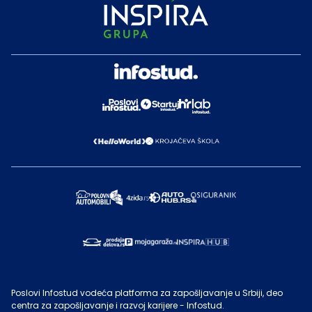
Poslovi Infostud vodeća platforma za zapošljavanje u Srbiji, deo
centra za zapošljavanje i razvoj karijere - Infostud.