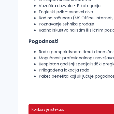
Vozačka dozvola - B kategorija
Engleski jezik – osnovni nivo
Rad na računaru (MS Office, Internet
Poznavanje tehnika prodaje
Radno iskustvo na istim ili sličnim p
Pogodnosti
Rad u perspektivnom timu i dinamičn
Mogućnost profesionalnog usavršavan
Besplatan godišnji specijalistički preg
Prilagođena lokacija rada
Paket benefita koji uključuje pogodnos
Konkurs je istekao.