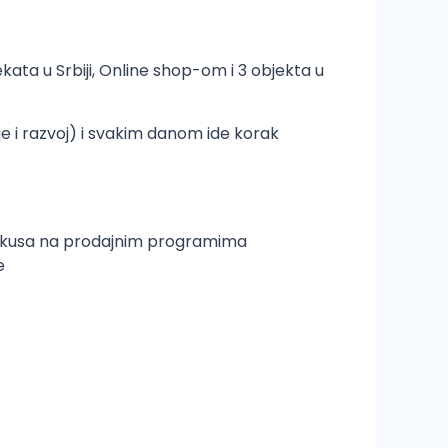
ata u Srbiji, Online shop-om i 3 objekta u
nje i razvoj) i svakim danom ide korak
ih fokusa na prodajnim programima
je