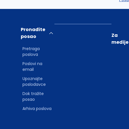
Pronađite
Za
posao
medije
Pretraga
poslova
Poslovi na
email
Upoznajte
poslodavce
Dok tražite
posao
Arhiva poslova