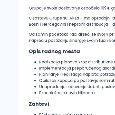
Grupa je svoje poslovanje otpočela 1994. g
U sastavu Grupe su: Aksa – maloprodajni la
Bosni i Hercegovini i Keprom distribucija –
Od samih početaka radi držeći se svojih prin
napred u postizanju sinergije svojih ljudi i k
Opis radnog mesta
Realizacija planova kroz distributivne
Implementacija preporučenog asortiman
Planiranje i realizacija naplata potraž
Obilazak kupaca po postavljenom rut
Unapređenje i očuvanje dobrih poslov
​Pronalaženje novih klijenata
Zahtevi
IV stepen stručne spreme