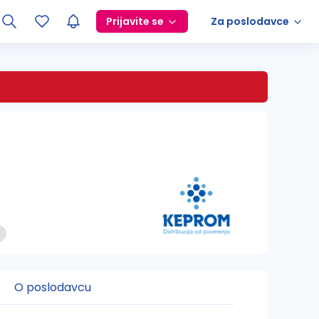
Prijavite se
Za poslodavce
O poslodavcu