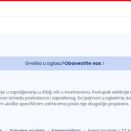
Greška u oglasu?
Obavestite nas
u zapošljavanju u Srbiji, niti u inostranstvu. Postupak selekcije
vor između poslodavca i zaposlenog. Svi pojmovi u oglasima, ko
im ukoliko specifičnim zahtevima posla nije drugačije propisano.
o
Trgovina, prodaja
Komercijalista
Agent prodaje u TT k