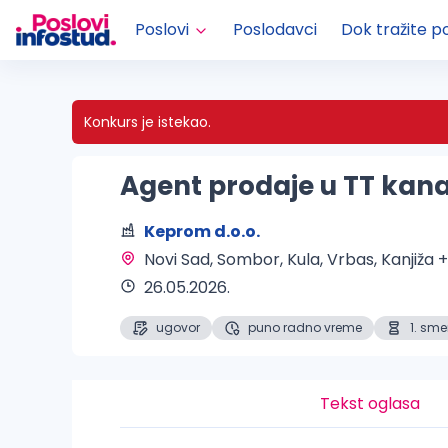
Poslovi
Poslodavci
Dok tražite p
Konkurs je istekao.
Agent prodaje u TT kan
Keprom d.o.o.
Novi Sad, Sombor, Kula, Vrbas, Kanjiža 
26.05.2026.
ugovor
puno radno vreme
1. sm
Tekst oglasa