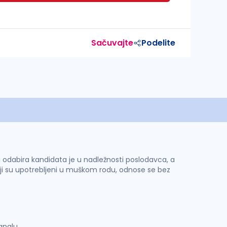
Sačuvajte
Podelite
 i odabira kandidata je u nadležnosti poslodavca, a
ji su upotrebljeni u muškom rodu, odnose se bez
analu