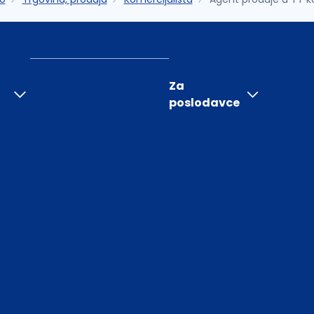
Za
poslodavce