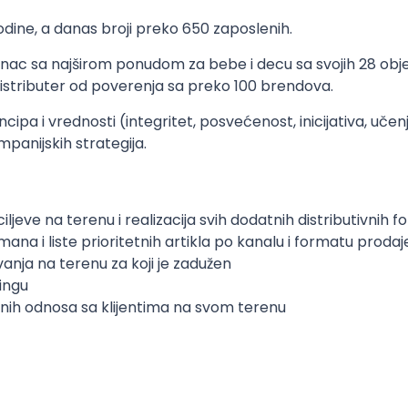
odine, a danas broji preko 650 zaposlenih.
nac sa najširom ponudom za bebe i decu sa svojih 28 objek
 distributer od poverenja sa preko 100 brendova.
cipa i vrednosti (integritet, posvećenost, inicijativa, uče
ompanijskih strategija.
 ciljeve na terenu i realizacija svih dodatnih distributivn
a i liste prioritetnih artikla po kanalu i formatu proda
ivanja na terenu za koji je zadužen
ingu
nih odnosa sa klijentima na svom terenu