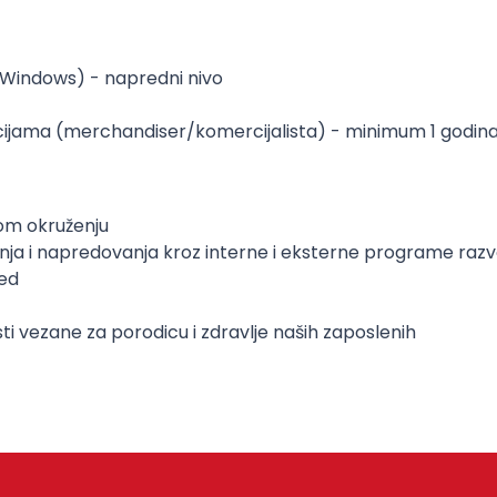
, Windows) - napredni nivo
ozicijama (merchandiser/komercijalista) - minimum 1 godin
om okruženju
ja i napredovanja kroz interne i eksterne programe raz
led
ti vezane za porodicu i zdravlje naših zaposlenih