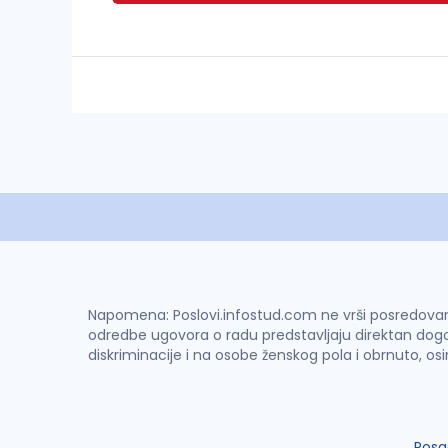
Napomena: Poslovi.infostud.com ne vrši posredovanje 
odredbe ugovora o radu predstavljaju direktan dogo
diskriminacije i na osobe ženskog pola i obrnuto, os
Posa