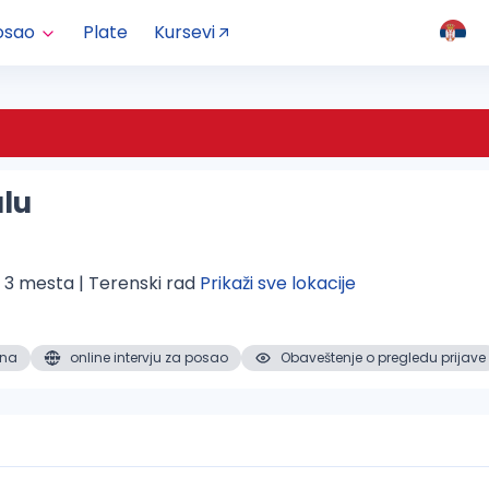
osao
Plate
Kursevi
alu
+ 3 mesta | Terenski rad 
Prikaži sve lokacije
ena
online intervju za posao
Obaveštenje o pregledu prijave