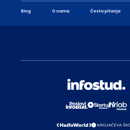
Blog
O nama
Česta pitanja