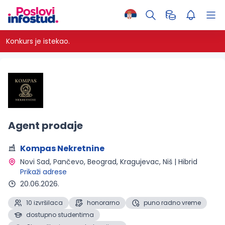
Konkurs je istekao.
Agent prodaje
Kompas Nekretnine
Novi Sad, Pančevo, Beograd, Kragujevac, Niš | Hibrid 
Prikaži adrese
20.06.2026.
10 izvršilaca
honorarno
puno radno vreme
dostupno studentima