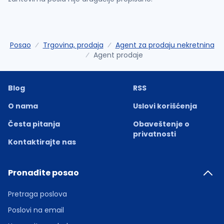
Posao
Trgovina, prodaja
Agent za prodaju nekretnina
Agent prodaje
Blog
RSS
O nama
Uslovi korišćenja
Česta pitanja
Obaveštenje o
privatnosti
Kontaktirajte nas
Pronađite posao
Pretraga poslova
Poslovi na email