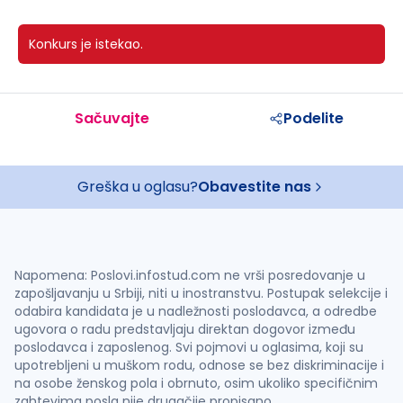
Konkurs je istekao.
Sačuvajte
Podelite
Greška u oglasu?
Obavestite nas
Napomena: Poslovi.infostud.com ne vrši posredovanje u
zapošljavanju u Srbiji, niti u inostranstvu. Postupak selekcije i
odabira kandidata je u nadležnosti poslodavca, a odredbe
ugovora o radu predstavljaju direktan dogovor između
poslodavca i zaposlenog. Svi pojmovi u oglasima, koji su
upotrebljeni u muškom rodu, odnose se bez diskriminacije i
na osobe ženskog pola i obrnuto, osim ukoliko specifičnim
zahtevima posla nije drugačije propisano.