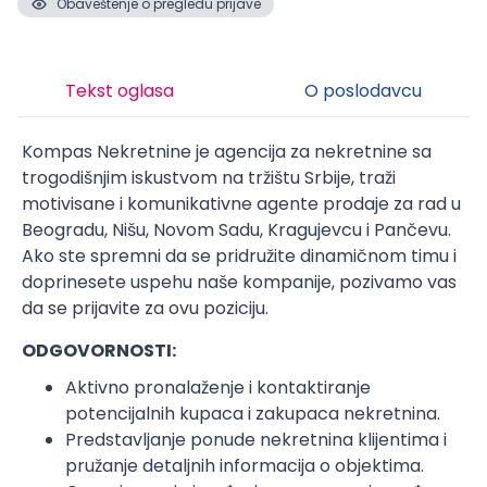
Obaveštenje o pregledu prijave
Tekst oglasa
O poslodavcu
Kompas Nekretnine je agencija za nekretnine sa
trogodišnjim iskustvom na tržištu Srbije, traži
motivisane i komunikativne agente prodaje za rad u
Beogradu, Nišu, Novom Sadu, Kragujevcu i Pančevu.
Ako ste spremni da se pridružite dinamičnom timu i
doprinesete uspehu naše kompanije, pozivamo vas
da se prijavite za ovu poziciju.
ODGOVORNOSTI:
Aktivno pronalaženje i kontaktiranje
potencijalnih kupaca i zakupaca nekretnina.
Predstavljanje ponude nekretnina klijentima i
pružanje detaljnih informacija o objektima.