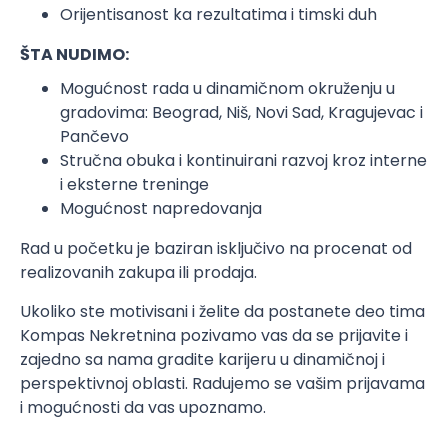
Orijentisanost ka rezultatima i timski duh
ŠTA NUDIMO:
Mogućnost rada u dinamičnom okruženju u
gradovima: Beograd, Niš, Novi Sad, Kragujevac i
Pančevo
Stručna obuka i kontinuirani razvoj kroz interne
i eksterne treninge
Mogućnost napredovanja
Rad u početku je baziran isključivo na procenat od
realizovanih zakupa ili prodaja.
Ukoliko ste motivisani i želite da postanete deo tima
Kompas Nekretnina pozivamo vas da se prijavite i
zajedno sa nama gradite karijeru u dinamičnoj i
perspektivnoj oblasti. Radujemo se vašim prijavama
i mogućnosti da vas upoznamo.