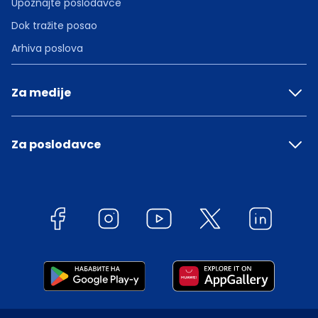
Upoznajte poslodavce
Dok tražite posao
Arhiva poslova
Za medije
Za poslodavce