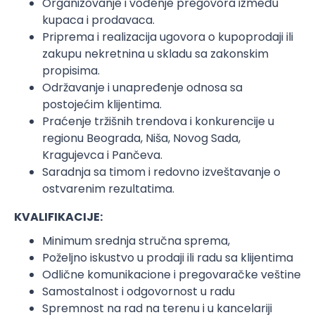
Organizovanje i vođenje pregovora između
kupaca i prodavaca.
Priprema i realizacija ugovora o kupoprodaji ili
zakupu nekretnina u skladu sa zakonskim
propisima.
Održavanje i unapređenje odnosa sa
postojećim klijentima.
Praćenje tržišnih trendova i konkurencije u
regionu Beograda, Niša, Novog Sada,
Kragujevca i Pančeva.
Saradnja sa timom i redovno izveštavanje o
ostvarenim rezultatima.
KVALIFIKACIJE:
Minimum srednja stručna sprema,
Poželjno iskustvo u prodaji ili radu sa klijentima
Odlične komunikacione i pregovaračke veštine
Samostalnost i odgovornost u radu
Spremnost na rad na terenu i u kancelariji