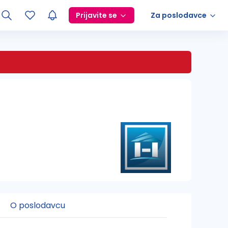
Prijavite se
Za poslodavce
O poslodavcu