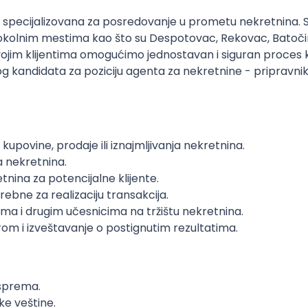
pecijalizovana za posredovanje u prometu nekretnina. Sa s
u okolnim mestima kao što su Despotovac, Rekovac, Batoči
svojim klijentima omogućimo jednostavan i siguran proces k
kandidata za poziciju agenta za nekretnine - pripravnika,
upovine, prodaje ili iznajmljivanja nekretnina.
a nekretnina.
tnina za potencijalne klijente.
bne za realizaciju transakcija.
ima i drugim učesnicima na tržištu nekretnina.
rom i izveštavanje o postignutim rezultatima.
 sprema.
e veštine.