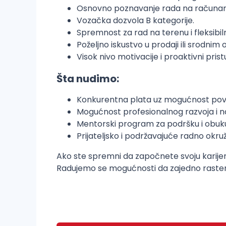
Osnovno poznavanje rada na računaru 
Vozačka dozvola B kategorije.
Spremnost za rad na terenu i fleksib
Poželjno iskustvo u prodaji ili srodnim
Visok nivo motivacije i proaktivni pris
Šta nudimo:
Konkurentna plata uz mogućnost pov
Mogućnost profesionalnog razvoja i 
Mentorski program za podršku i obuk
Prijateljsko i podržavajuće radno okru
Ako ste spremni da započnete svoju karijer
Radujemo se mogućnosti da zajedno rastem