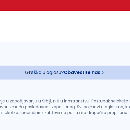
Greška u oglasu?
Obavestite nas
u zapošljavanju u Srbiji, niti u inostranstvu. Postupak selekcije
vor između poslodavca i zaposlenog. Svi pojmovi u oglasima, ko
im ukoliko specifičnim zahtevima posla nije drugačije propisano.