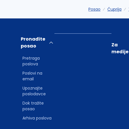
Posao
Ćuprija
Pronađite
Za
posao
medije
Pretraga
poslova
Poslovi na
email
Upoznajte
poslodavce
Dok tražite
posao
Arhiva poslova