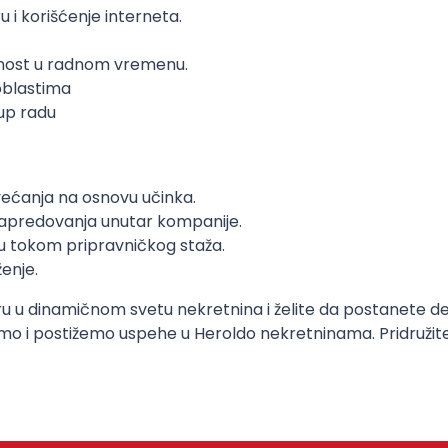
i korišćenje interneta.
ilnost u radnom vremenu.
 oblastima
tup radu
ećanja na osnovu učinka.
napredovanja unutar kompanije.
u tokom pripravničkog staža.
ženje.
u u dinamičnom svetu nekretnina i želite da postanete de
o i postižemo uspehe u Heroldo nekretninama. Pridružit