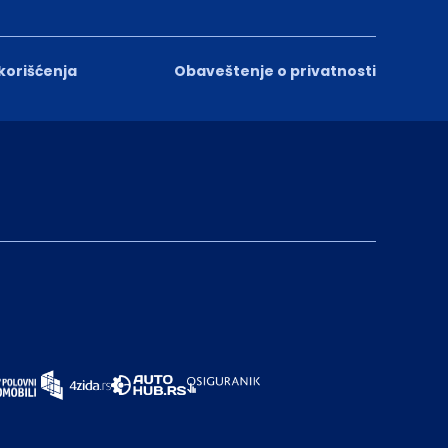
 korišćenja
Obaveštenje o privatnosti