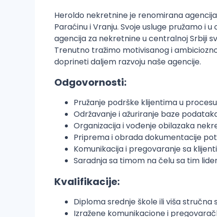
Heroldo nekretnine je renomirana agencija s
Paraćinu i Vranju. Svoje usluge pružamo i 
agencija za nekretnine u centralnoj Srbiji 
Trenutno tražimo motivisanog i ambicioznog 
doprineti daljem razvoju naše agencije.
Odgovornosti:
Pružanje podrške klijentima u procesu k
Održavanje i ažuriranje baze podatak
Organizacija i vođenje obilazaka nekre
Priprema i obrada dokumentacije potre
Komunikacija i pregovaranje sa klijent
Saradnja sa timom na čelu sa tim lide
Kvalifikacije:
Diploma srednje škole ili viša stručna
Izražene komunikacione i pregovaračk