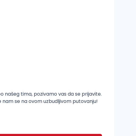
o našeg tima, pozivamo vas da se prijavite.
e nam se na ovom uzbudljivom putovanju!