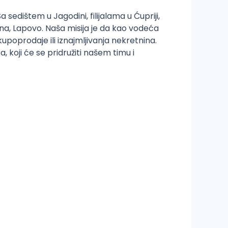
edištem u Jagodini, filijalama u Ćupriji,
na, Lapovo. Naša misija je da kao vodeća
upoprodaje ili iznajmljivanja nekretnina.
 koji će se pridružiti našem timu i