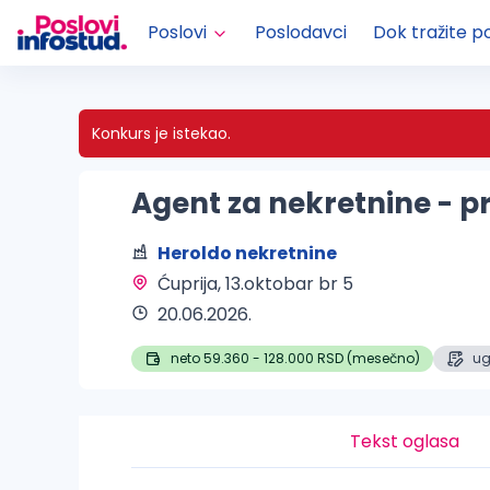
Poslovi
Poslodavci
Dok tražite p
Konkurs je istekao.
Agent za nekretnine - p
Heroldo nekretnine
Ćuprija
, 13.oktobar br 5
20.06.2026.
neto 59.360 - 128.000 RSD (mesečno)
ug
Tekst oglasa