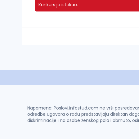
Konkurs je istekao.
Napomena: Poslovi.infostud.com ne vrši posredovanje 
odredbe ugovora o radu predstavljaju direktan dogo
diskriminacije i na osobe ženskog pola i obrnuto, os