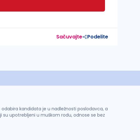
Sačuvajte
Podelite
 i odabira kandidata je u nadležnosti poslodavca, a
ji su upotrebljeni u muškom rodu, odnose se bez