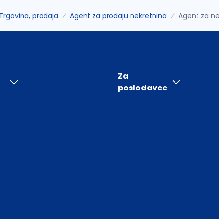
Trgovina, prodaja
Agent za prodaju nekretnina
Agent za ne
Za
poslodavce