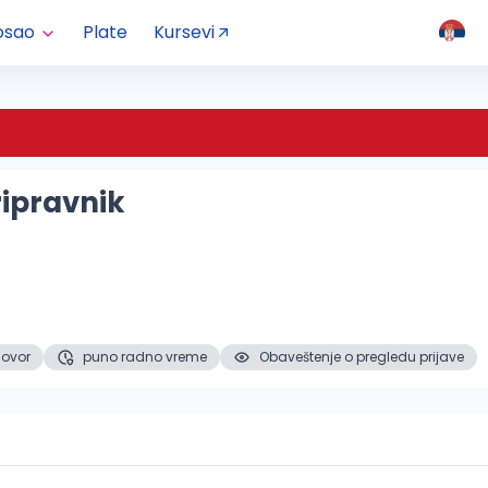
osao
Plate
Kursevi
ripravnik
ovor
puno radno vreme
Obaveštenje o pregledu prijave