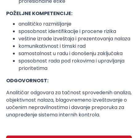
profesionalne etike
POŽELJNE KOMPETENCIJE:
analitičko razmišljanje
sposobnost identifikacije i procene rizika
veštine izrade izveštaja i prezentovanja nalaza
komunikativnost i timski rad
samostalnost u radu i donošenju zaključaka
sposobnost rada pod rokovima i upravljanja
prioritetima
ODGOVORNOST:
Analitičar odgovara za tačnost sprovedenih analiza,
objektivnost nalaza, blagovremeno izveštavanje o
uočenim nepravilnostima i davanje preporuka za
unapređenje sistema internih kontrola.