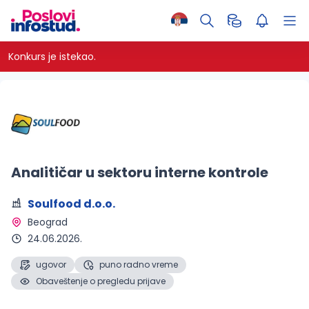
Konkurs je istekao.
Analitičar u sektoru interne kontrole
Soulfood d.o.o.
Beograd 
24.06.2026.
ugovor
puno radno vreme
Obaveštenje o pregledu prijave