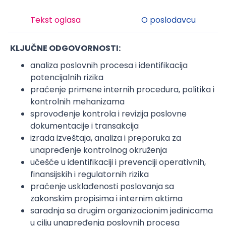
Tekst oglasa
O poslodavcu
KLJUČNE ODGOVORNOSTI:
analiza poslovnih procesa i identifikacija
potencijalnih rizika
praćenje primene internih procedura, politika i
kontrolnih mehanizama
sprovođenje kontrola i revizija poslovne
dokumentacije i transakcija
izrada izveštaja, analiza i preporuka za
unapređenje kontrolnog okruženja
učešće u identifikaciji i prevenciji operativnih,
finansijskih i regulatornih rizika
praćenje usklađenosti poslovanja sa
zakonskim propisima i internim aktima
saradnja sa drugim organizacionim jedinicama
u cilju unapređenja poslovnih procesa