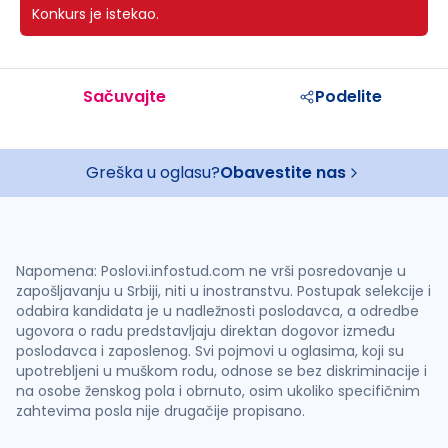
Konkurs je istekao.
Sačuvajte
Podelite
Greška u oglasu?
Obavestite nas
Napomena: Poslovi.infostud.com ne vrši posredovanje u
zapošljavanju u Srbiji, niti u inostranstvu. Postupak selekcije i
odabira kandidata je u nadležnosti poslodavca, a odredbe
ugovora o radu predstavljaju direktan dogovor između
poslodavca i zaposlenog. Svi pojmovi u oglasima, koji su
upotrebljeni u muškom rodu, odnose se bez diskriminacije i
na osobe ženskog pola i obrnuto, osim ukoliko specifičnim
zahtevima posla nije drugačije propisano.