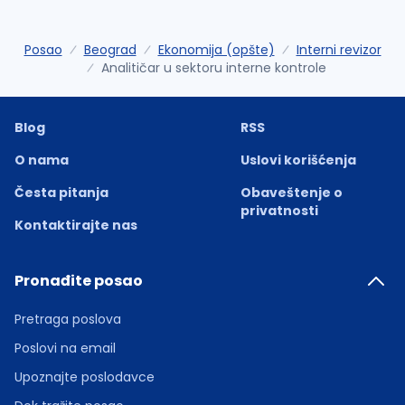
Posao
Beograd
Ekonomija (opšte)
Interni revizor
Analitičar u sektoru interne kontrole
Blog
RSS
O nama
Uslovi korišćenja
Česta pitanja
Obaveštenje o
privatnosti
Kontaktirajte nas
Pronađite posao
Pretraga poslova
Poslovi na email
Upoznajte poslodavce