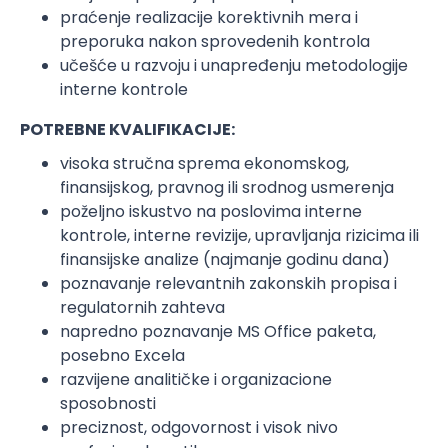
praćenje realizacije korektivnih mera i
preporuka nakon sprovedenih kontrola
učešće u razvoju i unapređenju metodologije
interne kontrole
POTREBNE KVALIFIKACIJE:
visoka stručna sprema ekonomskog,
finansijskog, pravnog ili srodnog usmerenja
poželjno iskustvo na poslovima interne
kontrole, interne revizije, upravljanja rizicima ili
finansijske analize (najmanje godinu dana)
poznavanje relevantnih zakonskih propisa i
regulatornih zahteva
napredno poznavanje MS Office paketa,
posebno Excela
razvijene analitičke i organizacione
sposobnosti
preciznost, odgovornost i visok nivo