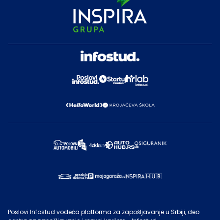
Poslovi Infostud vodeća platforma za zapošljavanje u Srbiji, deo