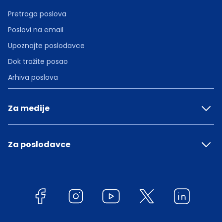
Pretraga poslova
Poslovi na email
Upoznajte poslodavce
Dok tražite posao
Arhiva poslova
Za medije
Za poslodavce