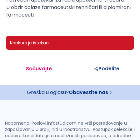
U obzir dolaze farmaceutski tehničari ili diplomirani
farmaceuti.
Konkurs je istekao.
Sačuvajte
Podelite
Greška u oglasu?
Obavestite nas
Napomena: Poslovi.infostud.com ne vrši posredovanje u
zapošljavanju u Srbiji, niti u inostranstvu. Postupak selekcije i
odabira kandidata je u nadležnosti poslodavca, a odredbe