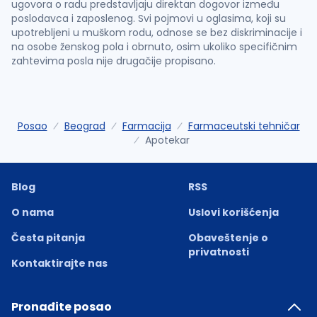
ugovora o radu predstavljaju direktan dogovor između
poslodavca i zaposlenog. Svi pojmovi u oglasima, koji su
upotrebljeni u muškom rodu, odnose se bez diskriminacije i
na osobe ženskog pola i obrnuto, osim ukoliko specifičnim
zahtevima posla nije drugačije propisano.
Posao
Beograd
Farmacija
Farmaceutski tehničar
Apotekar
Blog
RSS
O nama
Uslovi korišćenja
Česta pitanja
Obaveštenje o
privatnosti
Kontaktirajte nas
Pronađite posao