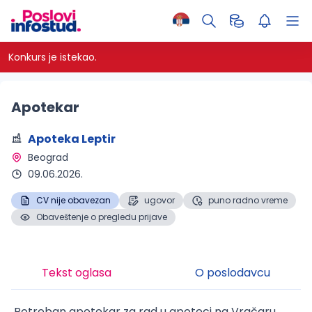
Konkurs je istekao.
Apotekar
Apoteka Leptir
Beograd 
09.06.2026.
CV nije obavezan
ugovor
puno radno vreme
Obaveštenje o pregledu prijave
Tekst oglasa
O poslodavcu
Potreban apotekar za rad u apoteci na Vračaru.