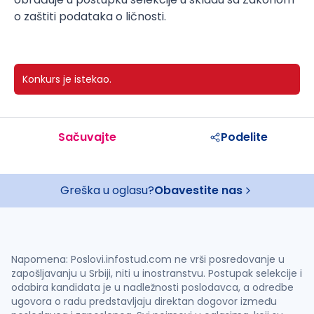
o zaštiti podataka o ličnosti.
Konkurs je istekao.
Sačuvajte
Podelite
Greška u oglasu?
Obavestite nas
Napomena: Poslovi.infostud.com ne vrši posredovanje u
zapošljavanju u Srbiji, niti u inostranstvu. Postupak selekcije i
odabira kandidata je u nadležnosti poslodavca, a odredbe
ugovora o radu predstavljaju direktan dogovor između