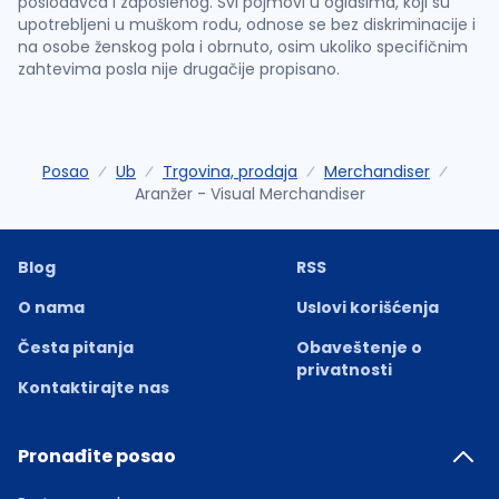
poslodavca i zaposlenog. Svi pojmovi u oglasima, koji su
upotrebljeni u muškom rodu, odnose se bez diskriminacije i
na osobe ženskog pola i obrnuto, osim ukoliko specifičnim
zahtevima posla nije drugačije propisano.
Posao
Ub
Trgovina, prodaja
Merchandiser
Aranžer - Visual Merchandiser
Blog
RSS
O nama
Uslovi korišćenja
Česta pitanja
Obaveštenje o
privatnosti
Kontaktirajte nas
Pronađite posao