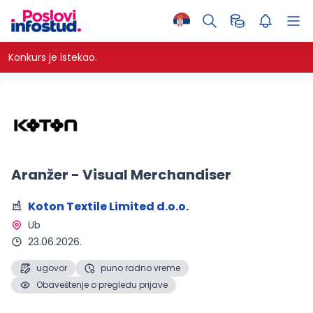
Konkurs je istekao.
Aranžer - Visual Merchandiser
Koton Textile Limited d.o.o.
Ub 
23.06.2026.
ugovor
puno radno vreme
Obaveštenje o pregledu prijave