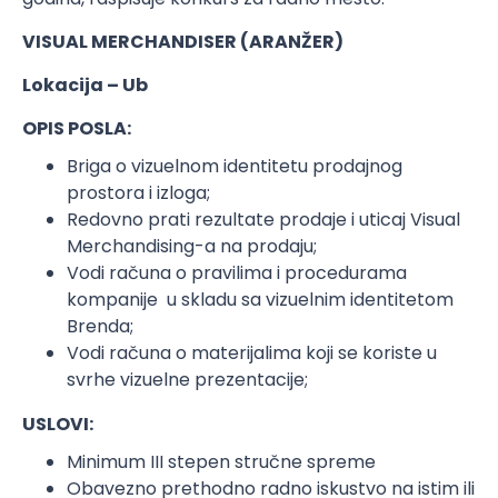
VISUAL MERCHANDISER (ARANŽER)
Lokacija – Ub
OPIS POSLA:
Briga o vizuelnom identitetu prodajnog
prostora i izloga;
Redovno prati rezultate prodaje i uticaj Visual
Merchandising-a na prodaju;
Vodi računa o pravilima i procedurama
kompanije u skladu sa vizuelnim identitetom
Brenda;
Vodi računa o materijalima koji se koriste u
svrhe vizuelne prezentacije;
USLOVI:
Minimum III stepen stručne spreme
Obavezno prethodno radno iskustvo na istim ili