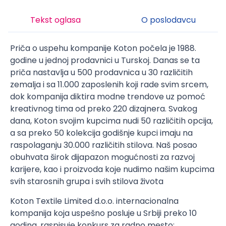
Tekst oglasa
O poslodavcu
Priča o uspehu kompanije Koton počela je 1988.
godine u jednoj prodavnici u Turskoj. Danas se ta
priča nastavlja u 500 prodavnica u 30 različitih
zemalja i sa 11.000 zaposlenih koji rade svim srcem,
dok kompanija diktira modne trendove uz pomoć
kreativnog tima od preko 220 dizajnera. Svakog
dana, Koton svojim kupcima nudi 50 različitih opcija,
a sa preko 50 kolekcija godišnje kupci imaju na
raspolaganju 30.000 različitih stilova. Naš posao
obuhvata širok dijapazon mogućnosti za razvoj
karijere, kao i proizvoda koje nudimo našim kupcima
svih starosnih grupa i svih stilova života
Koton Textile Limited d.o.o. internacionalna
kompanija koja uspešno posluje u Srbiji preko 10
godina, raspisuje konkurs za radno mesto: