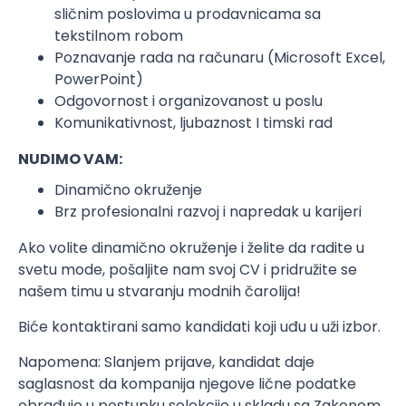
sličnim poslovima u prodavnicama sa
tekstilnom robom
Poznavanje rada na računaru (Microsoft Excel,
PowerPoint)
Odgovornost i organizovanost u poslu
Komunikativnost, ljubaznost I timski rad
NUDIMO VAM:
Dinamično okruženje
Brz profesionalni razvoj i napredak u karijeri
Ako volite dinamično okruženje i želite da radite u
svetu mode, pošaljite nam svoj CV i pridružite se
našem timu u stvaranju modnih čarolija!
Biće kontaktirani samo kandidati koji uđu u uži izbor.
Napomena: Slanjem prijave, kandidat daje
saglasnost da kompanija njegove lične podatke
obrađuje u postupku selekcije u skladu sa Zakonom