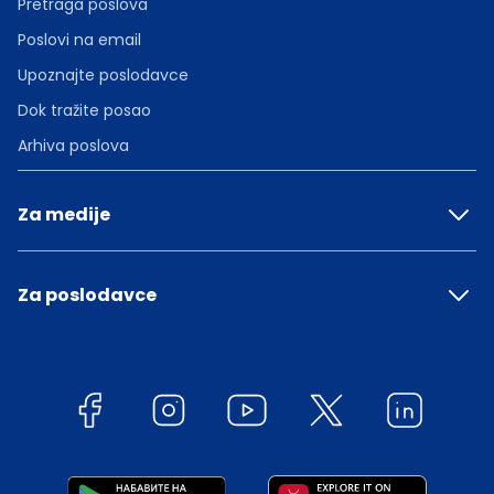
Pretraga poslova
Poslovi na email
Upoznajte poslodavce
Dok tražite posao
Arhiva poslova
Za medije
Za poslodavce