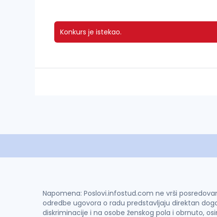
Konkurs je istekao.
Napomena: Poslovi.infostud.com ne vrši posredovanje 
odredbe ugovora o radu predstavljaju direktan dogo
diskriminacije i na osobe ženskog pola i obrnuto, os