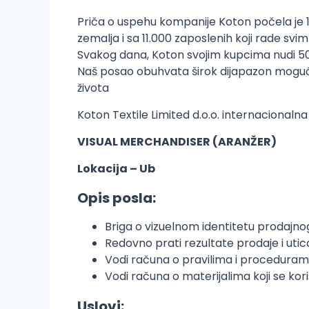
Priča o uspehu kompanije Koton počela je 19
zemalja i sa 11.000 zaposlenih koji rade s
Svakog dana, Koton svojim kupcima nudi 50 ra
Naš posao obuhvata širok dijapazon mogućno
života
Koton Textile Limited d.o.o. internacionaln
VISUAL MERCHANDISER (ARANŽER)
Lokacija – Ub
Opis posla:
Briga o vizuelnom identitetu prodajnog
Redovno prati rezultate prodaje i utic
Vodi računa o pravilima i proceduram
Vodi računa o materijalima koji se kori
Uslovi: