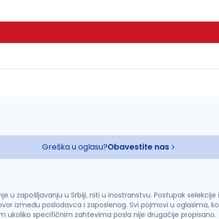
Greška u oglasu?
Obavestite nas
u zapošljavanju u Srbiji, niti u inostranstvu. Postupak selekcije
vor između poslodavca i zaposlenog. Svi pojmovi u oglasima, ko
im ukoliko specifičnim zahtevima posla nije drugačije propisano.