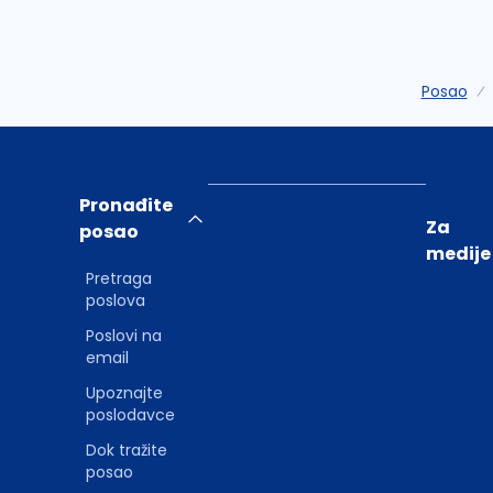
Posao
Pronađite
Za
posao
medije
Pretraga
poslova
Poslovi na
email
Upoznajte
poslodavce
Dok tražite
posao