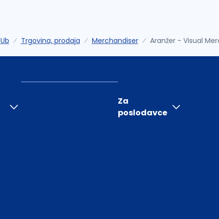
Ub
Trgovina, prodaja
Merchandiser
Aranžer - Visual Me
Za
poslodavce