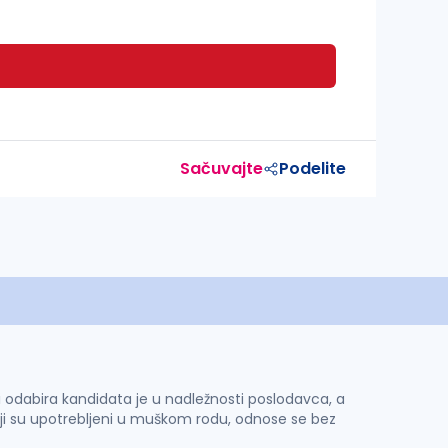
Sačuvajte
Podelite
 i odabira kandidata je u nadležnosti poslodavca, a
ji su upotrebljeni u muškom rodu, odnose se bez