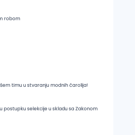
nom robom
našem timu u stvaranju modnih čarolija!
u postupku selekcije u skladu sa Zakonom