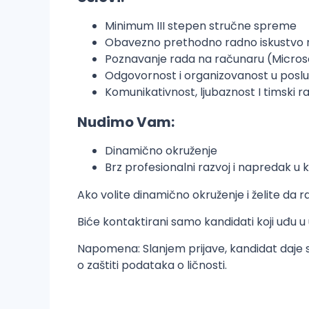
Minimum III stepen stručne spreme
Obavezno prethodno radno iskustvo na
Poznavanje rada na računaru (Microso
Odgovornost i organizovanost u poslu
Komunikativnost, ljubaznost I timski r
Nudimo Vam:
Dinamično okruženje
Brz profesionalni razvoj i napredak u ka
Ako volite dinamično okruženje i želite da r
Biće kontaktirani samo kandidati koji uđu u u
Napomena: Slanjem prijave, kandidat daje 
o zaštiti podataka o ličnosti.