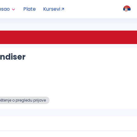
osao
Plate
Kursevi
ndiser
tenje o pregledu prijave