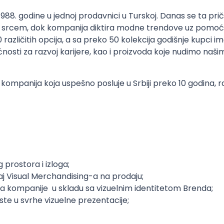
88. godine u jednoj prodavnici u Turskoj. Danas se ta prič
vim srcem, dok kompanija diktira modne trendove uz pomoć
zličitih opcija, a sa preko 50 kolekcija godišnje kupci ima
sti za razvoj karijere, kao i proizvoda koje nudimo našim 
a kompanija koja uspešno posluje u Srbiji preko 10 godina,
 prostora i izloga;
aj Visual Merchandising-a na prodaju;
a kompanije u skladu sa vizuelnim identitetom Brenda;
ste u svrhe vizuelne prezentacije;