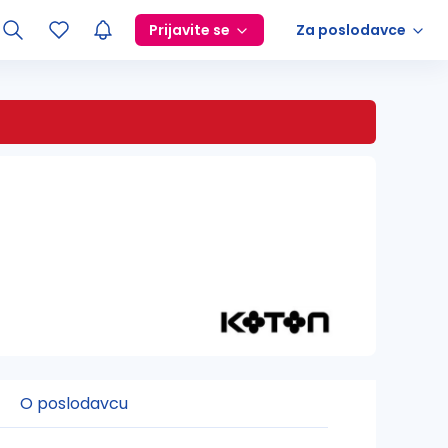
Prijavite se
Za poslodavce
O poslodavcu