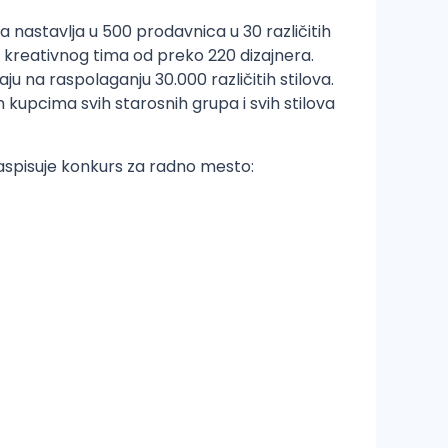
a nastavlja u 500 prodavnica u 30 različitih
 kreativnog tima od preko 220 dizajnera.
ju na raspolaganju 30.000 različitih stilova.
kupcima svih starosnih grupa i svih stilova
 raspisuje konkurs za radno mesto: