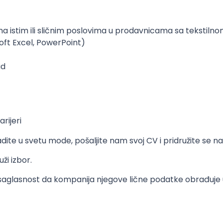
 istim ili sličnim poslovima u prodavnicama sa tekstil
ft Excel, PowerPoint)
ad
rijeri
adite u svetu mode, pošaljite nam svoj CV i pridružite se 
ži izbor.
saglasnost da kompanija njegove lične podatke obrađuje 