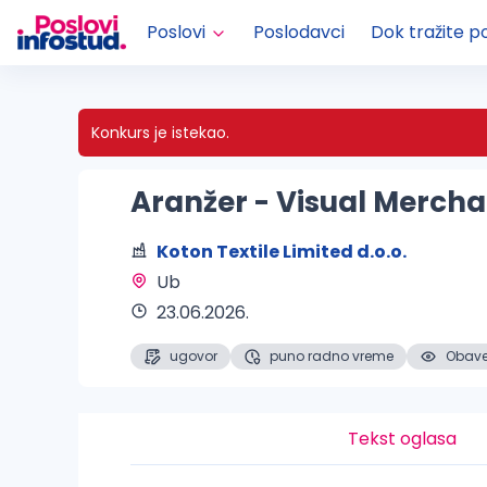
Poslovi
Poslodavci
Dok tražite p
Konkurs je istekao.
Aranžer - Visual Mercha
Koton Textile Limited d.o.o.
Ub 
23.06.2026.
ugovor
puno radno vreme
Obaveš
Tekst oglasa