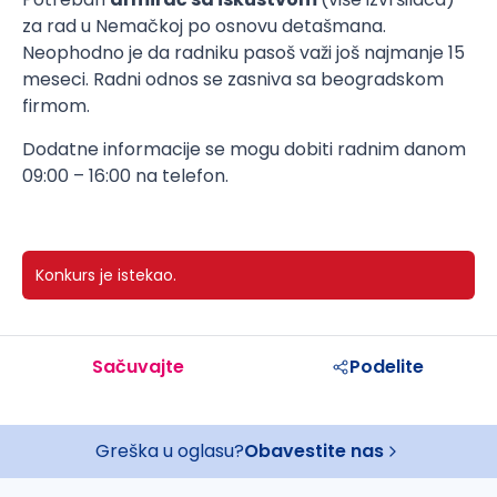
za rad u Nemačkoj po osnovu detašmana.
Neophodno je da radniku pasoš važi još najmanje 15
meseci. Radni odnos se zasniva sa beogradskom
firmom.
Dodatne informacije se mogu dobiti radnim danom
09:00 – 16:00 na telefon.
Konkurs je istekao.
Sačuvajte
Podelite
Greška u oglasu?
Obavestite nas