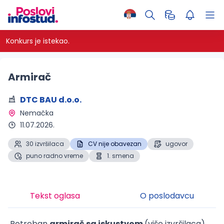
Konkurs je istekao.
Armirač
DTC BAU d.o.o.
Nemačka 
11.07.2026.
30 izvršilaca
CV nije obavezan
ugovor
puno radno vreme
1. smena
Tekst oglasa
O poslodavcu
Potreban
armirač sa iskustvom
(više izvršilaca)