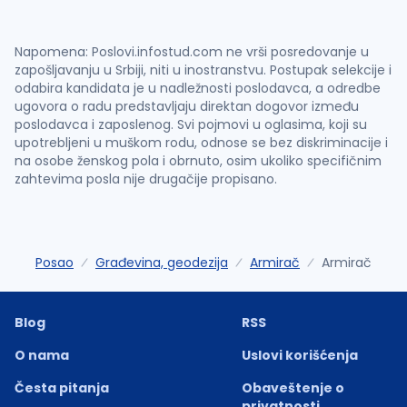
Napomena: Poslovi.infostud.com ne vrši posredovanje u
zapošljavanju u Srbiji, niti u inostranstvu. Postupak selekcije i
odabira kandidata je u nadležnosti poslodavca, a odredbe
ugovora o radu predstavljaju direktan dogovor između
poslodavca i zaposlenog. Svi pojmovi u oglasima, koji su
upotrebljeni u muškom rodu, odnose se bez diskriminacije i
na osobe ženskog pola i obrnuto, osim ukoliko specifičnim
zahtevima posla nije drugačije propisano.
Posao
Građevina, geodezija
Armirač
Armirač
Blog
RSS
O nama
Uslovi korišćenja
Česta pitanja
Obaveštenje o
privatnosti