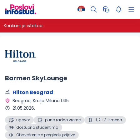
Konkurs je istekao.
Barmen SkyLounge
Hilton Beograd
Beograd
, Kralja Milana 035
21.05.2026.
ugovor
puno radno vreme
1, 2. i 3. smena
dostupno studentima
Obaveštenje o pregledu prijave