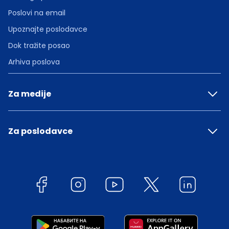
Poslovi na email
Upoznajte poslodavce
Dok tražite posao
Arhiva poslova
Za medije
Za poslodavce