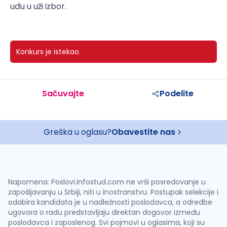
uđu u uži izbor.
Konkurs je istekao.
Sačuvajte
Podelite
Greška u oglasu?
Obavestite nas
Napomena: Poslovi.infostud.com ne vrši posredovanje u
zapošljavanju u Srbiji, niti u inostranstvu. Postupak selekcije i
odabira kandidata je u nadležnosti poslodavca, a odredbe
ugovora o radu predstavljaju direktan dogovor između
poslodavca i zaposlenog. Svi pojmovi u oglasima, koji su