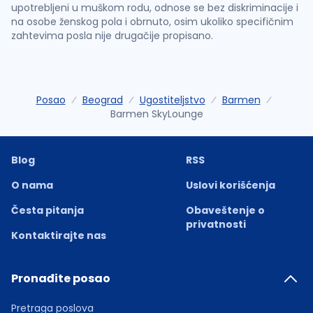
upotrebljeni u muškom rodu, odnose se bez diskriminacije i
na osobe ženskog pola i obrnuto, osim ukoliko specifičnim
zahtevima posla nije drugačije propisano.
Posao
Beograd
Ugostiteljstvo
Barmen
Barmen SkyLounge
Blog
RSS
O nama
Uslovi korišćenja
Česta pitanja
Obaveštenje o
privatnosti
Kontaktirajte nas
Pronađite posao
Pretraga poslova