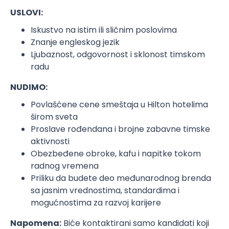
USLOVI:
Iskustvo na istim ili sličnim poslovima
Znanje engleskog jezik
Ljubaznost, odgovornost i sklonost timskom
radu
NUDIMO:
Povlašćene cene smeštaja u Hilton hotelima
širom sveta
Proslave rođendana i brojne zabavne timske
aktivnosti
Obezbeđene obroke, kafu i napitke tokom
radnog vremena
Priliku da budete deo međunarodnog brenda
sa jasnim vrednostima, standardima i
mogućnostima za razvoj karijere
Napomena:
Biće kontaktirani samo kandidati koji