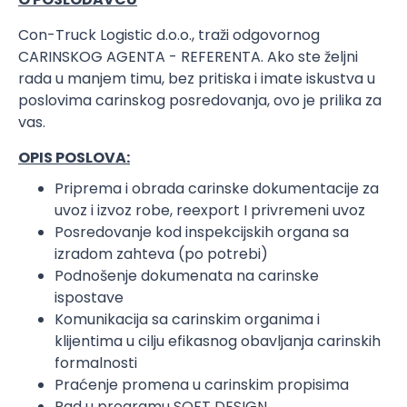
Con-Truck Logistic d.o.o., traži odgovornog
CARINSKOG AGENTA - REFERENTA. Ako ste željni
rada u manjem timu, bez pritiska i imate iskustva u
poslovima carinskog posredovanja, ovo je prilika za
vas.
OPIS POSLOVA:
Priprema i obrada carinske dokumentacije za
uvoz i izvoz robe, reexport I privremeni uvoz
Posredovanje kod inspekcijskih organa sa
izradom zahteva (po potrebi)
Podnošenje dokumenata na carinske
ispostave
Komunikacija sa carinskim organima i
klijentima u cilju efikasnog obavljanja carinskih
formalnosti
Praćenje promena u carinskim propisima
Rad u programu SOFT DESIGN