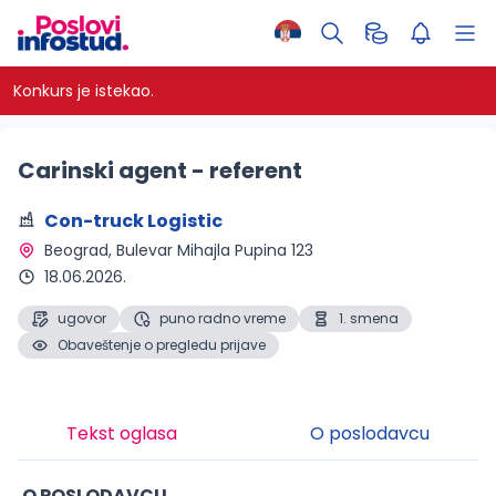
Konkurs je istekao.
Carinski agent - referent
Con-truck Logistic
Beograd
, Bulevar Mihajla Pupina 123
18.06.2026.
ugovor
puno radno vreme
1. smena
Obaveštenje o pregledu prijave
Tekst oglasa
O poslodavcu
O POSLODAVCU