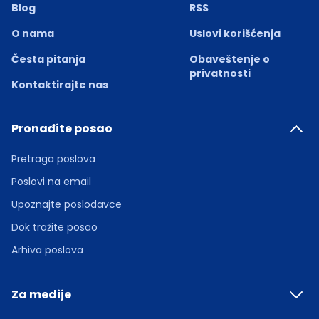
Blog
RSS
O nama
Uslovi korišćenja
Česta pitanja
Obaveštenje o
privatnosti
Kontaktirajte nas
Pronađite posao
Pretraga poslova
Poslovi na email
Upoznajte poslodavce
Dok tražite posao
Arhiva poslova
Za medije