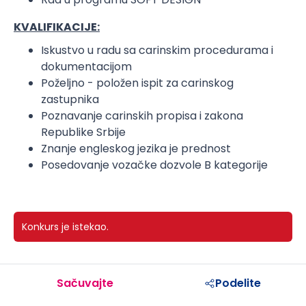
KVALIFIKACIJE:
Iskustvo u radu sa carinskim procedurama i
dokumentacijom
Poželjno - položen ispit za carinskog
zastupnika
Poznavanje carinskih propisa i zakona
Republike Srbije
Znanje engleskog jezika je prednost
Posedovanje vozačke dozvole B kategorije
Konkurs je istekao.
Sačuvajte
Podelite