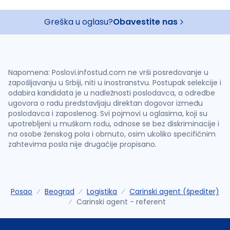
Greška u oglasu?
Obavestite nas
Napomena: Poslovi.infostud.com ne vrši posredovanje u
zapošljavanju u Srbiji, niti u inostranstvu. Postupak selekcije i
odabira kandidata je u nadležnosti poslodavca, a odredbe
ugovora o radu predstavljaju direktan dogovor između
poslodavca i zaposlenog. Svi pojmovi u oglasima, koji su
upotrebljeni u muškom rodu, odnose se bez diskriminacije i
na osobe ženskog pola i obrnuto, osim ukoliko specifičnim
zahtevima posla nije drugačije propisano.
Posao
Beograd
Logistika
Carinski agent (špediter)
Carinski agent - referent