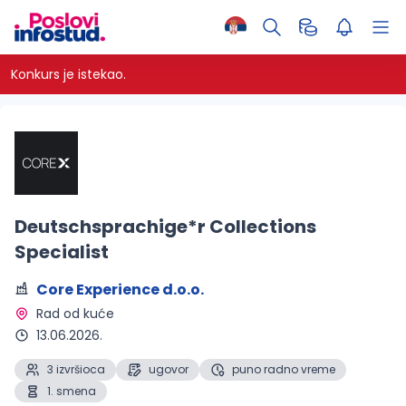
Konkurs je istekao.
Deutschsprachige*r Collections
Specialist
Core Experience d.o.o.
Rad od kuće 
13.06.2026.
3 izvršioca
ugovor
puno radno vreme
1. smena