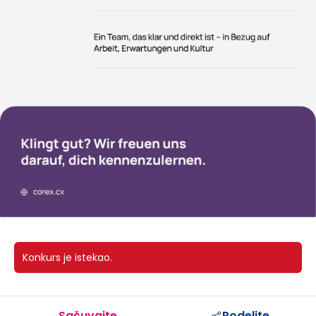
Konkurs je istekao.
Sačuvajte
Podelite