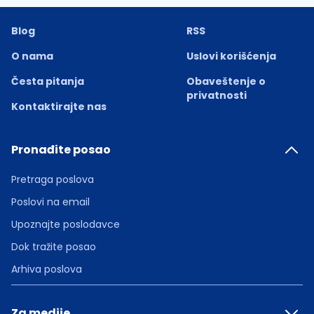
Blog
RSS
O nama
Uslovi korišćenja
Česta pitanja
Obaveštenje o
privatnosti
Kontaktirajte nas
Pronađite posao
Pretraga poslova
Poslovi na email
Upoznajte poslodavce
Dok tražite posao
Arhiva poslova
Za medije