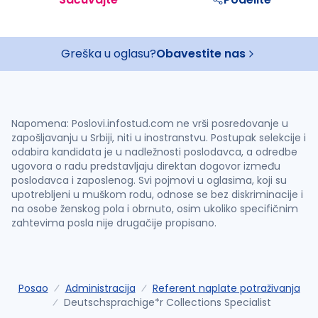
Greška u oglasu?
Obavestite nas
Napomena: Poslovi.infostud.com ne vrši posredovanje u
zapošljavanju u Srbiji, niti u inostranstvu. Postupak selekcije i
odabira kandidata je u nadležnosti poslodavca, a odredbe
ugovora o radu predstavljaju direktan dogovor između
poslodavca i zaposlenog. Svi pojmovi u oglasima, koji su
upotrebljeni u muškom rodu, odnose se bez diskriminacije i
na osobe ženskog pola i obrnuto, osim ukoliko specifičnim
zahtevima posla nije drugačije propisano.
Posao
Administracija
Referent naplate potraživanja
Deutschsprachige*r Collections Specialist