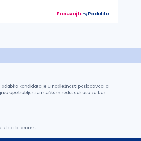
Sačuvajte
Podelite
 i odabira kandidata je u nadležnosti poslodavca, a
ji su upotrebljeni u muškom rodu, odnose se bez
eut sa licencom