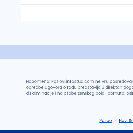
Napomena: Poslovi.infostud.com ne vrši posredovanje 
odredbe ugovora o radu predstavljaju direktan dogo
diskriminacije i na osobe ženskog pola i obrnuto, os
Posao
Novi S