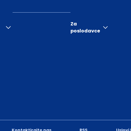
Za
poslodavce
Kontaktirajte nas
RSS
Uslovi