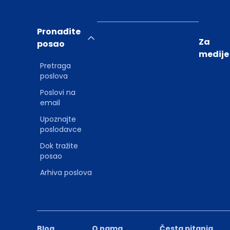
Pronađite
Za
posao
medije
Pretraga
poslova
Poslovi na
email
Upoznajte
poslodavce
Dok tražite
posao
Arhiva poslova
Blog
O nama
Česta pitanja