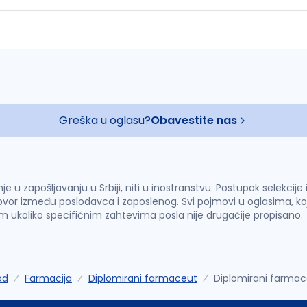
Greška u oglasu?
Obavestite nas
u zapošljavanju u Srbiji, niti u inostranstvu. Postupak selekcije
vor između poslodavca i zaposlenog. Svi pojmovi u oglasima, ko
im ukoliko specifičnim zahtevima posla nije drugačije propisano.
ad
Farmacija
Diplomirani farmaceut
Diplomirani farmac