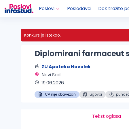
Poslovi
Poslodavci
Dok tražite p
Konkurs je istekao.
Diplomirani farmaceut 
ZU Apoteka Novolek
Novi Sad 
19.06.2026.
CV nije obavezan
ugovor
puno r
Tekst oglasa