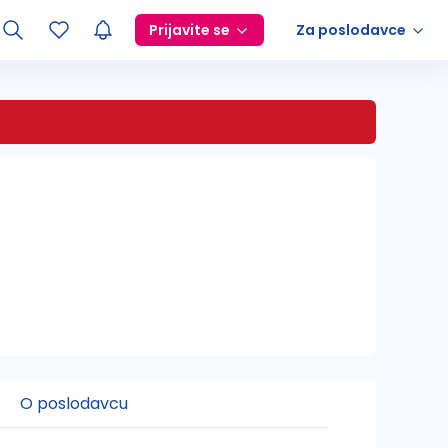
Prijavite se
Za poslodavce
O poslodavcu