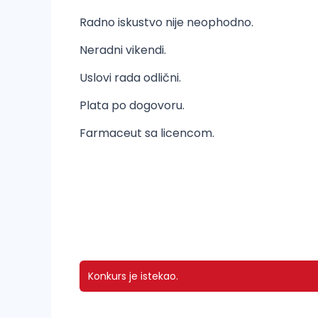
Radno iskustvo nije neophodno.
Neradni vikendi.
Uslovi rada odlični.
Plata po dogovoru.
Farmaceut sa licencom.
Konkurs je istekao.