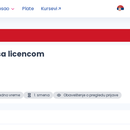
osao
Plate
Kursevi
sa licencom
adno vreme
1. smena
Obaveštenje o pregledu prijave