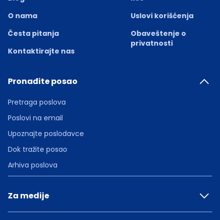
O nama
Uslovi korišćenja
Česta pitanja
Obaveštenje o
privatnosti
Kontaktirajte nas
Pronađite posao
Pretraga poslova
Poslovi na email
Upoznajte poslodavce
Dok tražite posao
Arhiva poslova
Za medije