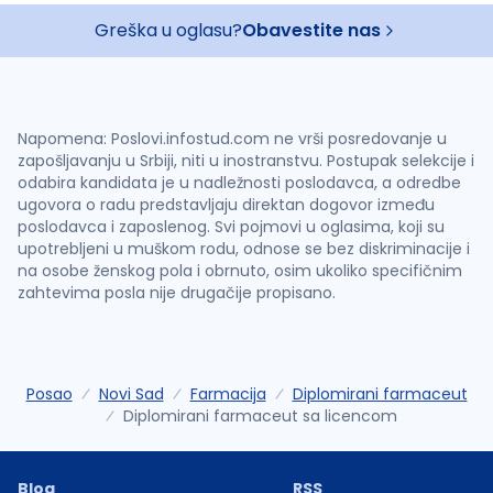
Greška u oglasu?
Obavestite nas
Napomena: Poslovi.infostud.com ne vrši posredovanje u
zapošljavanju u Srbiji, niti u inostranstvu. Postupak selekcije i
odabira kandidata je u nadležnosti poslodavca, a odredbe
ugovora o radu predstavljaju direktan dogovor između
poslodavca i zaposlenog. Svi pojmovi u oglasima, koji su
upotrebljeni u muškom rodu, odnose se bez diskriminacije i
na osobe ženskog pola i obrnuto, osim ukoliko specifičnim
zahtevima posla nije drugačije propisano.
Posao
Novi Sad
Farmacija
Diplomirani farmaceut
Diplomirani farmaceut sa licencom
Blog
RSS