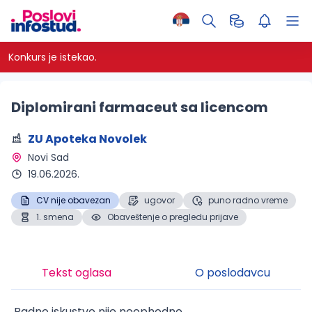
Konkurs je istekao.
Diplomirani farmaceut sa licencom
ZU Apoteka Novolek
Novi Sad 
19.06.2026.
CV nije obavezan
ugovor
puno radno vreme
1. smena
Obaveštenje o pregledu prijave
Tekst oglasa
O poslodavcu
Radno iskustvo nije neophodno.