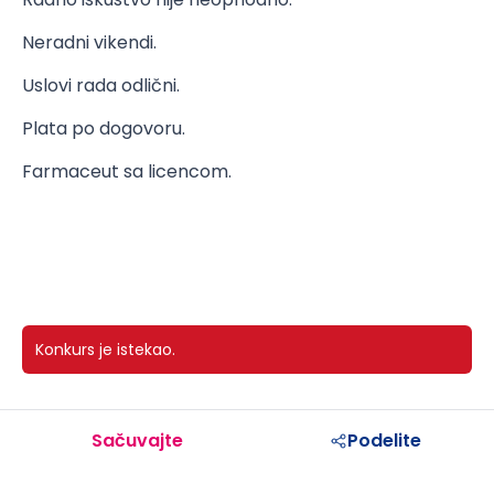
Neradni vikendi.
Uslovi rada odlični.
Plata po dogovoru.
Farmaceut sa licencom.
Konkurs je istekao.
Sačuvajte
Podelite