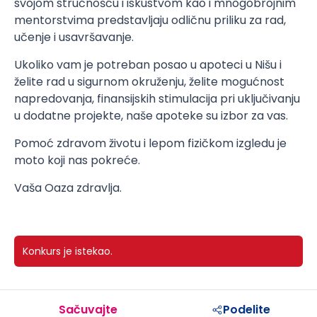
svojom stručnošću i iskustvom kao i mnogobrojnim
mentorstvima predstavljaju odličnu priliku za rad,
učenje i usavršavanje.
Ukoliko vam je potreban posao u apoteci u Nišu i
želite rad u sigurnom okruženju, želite mogućnost
napredovanja, finansijskih stimulacija pri uključivanju
u dodatne projekte, naše apoteke su izbor za vas.
Pomoć zdravom životu i lepom fizičkom izgledu je
moto koji nas pokreće.
Vaša Oaza zdravlja.
Konkurs je istekao.
Sačuvajte
Podelite