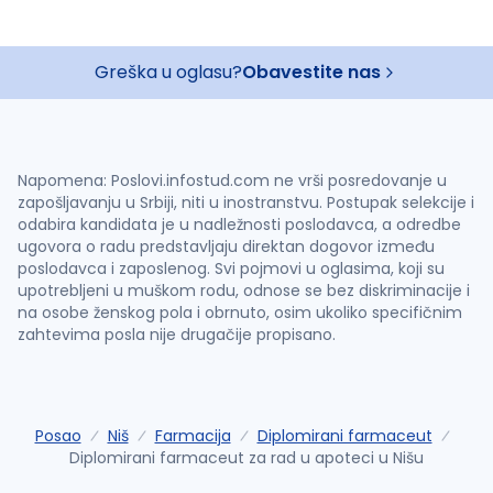
Greška u oglasu?
Obavestite nas
Napomena: Poslovi.infostud.com ne vrši posredovanje u
zapošljavanju u Srbiji, niti u inostranstvu. Postupak selekcije i
odabira kandidata je u nadležnosti poslodavca, a odredbe
ugovora o radu predstavljaju direktan dogovor između
poslodavca i zaposlenog. Svi pojmovi u oglasima, koji su
upotrebljeni u muškom rodu, odnose se bez diskriminacije i
na osobe ženskog pola i obrnuto, osim ukoliko specifičnim
zahtevima posla nije drugačije propisano.
Posao
Niš
Farmacija
Diplomirani farmaceut
Diplomirani farmaceut za rad u apoteci u Nišu