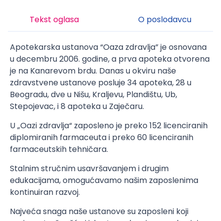
Tekst oglasa
O poslodavcu
Apotekarska ustanova “Oaza zdravlja” je osnovana
u decembru 2006. godine, a prva apoteka otvorena
je na Kanarevom brdu. Danas u okviru naše
zdravstvene ustanove posluje 34 apoteka, 28 u
Beogradu, dve u Nišu, Kraljevu, Plandištu, Ub,
Stepojevac, i 8 apoteka u Zaječaru.
U „Oazi zdravlja“ zaposleno je preko 152 licenciranih
diplomiranih farmaceuta i preko 60 licenciranih
farmaceutskih tehničara.
Stalnim stručnim usavršavanjem i drugim
edukacijama, omogućavamo našim zaposlenima
kontinuiran razvoj.
Najveća snaga naše ustanove su zaposleni koji