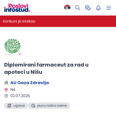
Konkurs je istekao.
Diplomirani farmaceut za rad u
apoteci u Nišu
AU Oaza Zdravlja
Niš 
02.07.2026.
ugovor
puno radno vreme