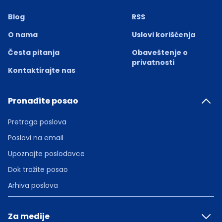
Blog
RSS
O nama
Uslovi korišćenja
Česta pitanja
Obaveštenje o
privatnosti
Kontaktirajte nas
Pronađite posao
Pretraga poslova
Poslovi na email
Upoznajte poslodavce
Dok tražite posao
Arhiva poslova
Za medije