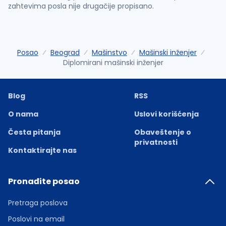
zahtevima posla nije drugačije propisano.
Posao
Beograd
Mašinstvo
Mašinski inženjer
Diplomirani mašinski inženjer
Blog
RSS
O nama
Uslovi korišćenja
Česta pitanja
Obaveštenje o
privatnosti
Kontaktirajte nas
Pronađite posao
Pretraga poslova
Poslovi na email