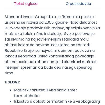
Tekst oglasa
O poslodavcu
Standard Invest Group d.o.o. je firma koja posluje i
uspešno se razvija od 2005. godine. Naša delatnost
je izvođenje građevinskih radova, specijalizovanih za
mašinske i električne instalacije. Svoje poslovanje
zasnivamo na najsavremenijim standardima u
oblasti kojom se bavimo. Poslujemo na teritoriji
Republike Srbije, sa najvećim obimom poslova na
lokaciji Beograda. Usled kontinuiranog povećanja
obima posla potreban nam je diplomirani mašinski
inženjer, spreman da bude deo našeg uspešnog
tima.
USLOVI:
Mašinski fakultet ili viša škola smer
termotehnika
Iskustvo u oblasti termotehnike u visokogradnji