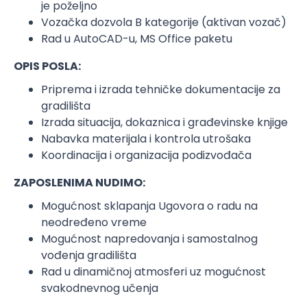
je poželjno
Vozačka dozvola B kategorije (aktivan vozač)
Rad u AutoCAD-u, MS Office paketu
OPIS POSLA:
Priprema i izrada tehničke dokumentacije za
gradilišta
Izrada situacija, dokaznica i građevinske knjige
Nabavka materijala i kontrola utrošaka
Koordinacija i organizacija podizvođača
ZAPOSLENIMA NUDIMO:
Mogućnost sklapanja Ugovora o radu na
neodređeno vreme
Mogućnost napredovanja i samostalnog
vođenja gradilišta
Rad u dinamičnoj atmosferi uz mogućnost
svakodnevnog učenja