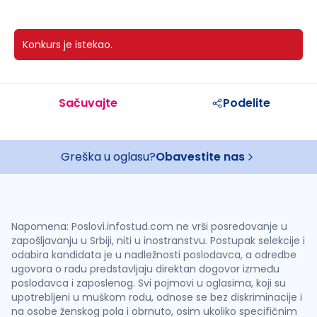
Konkurs je istekao.
Sačuvajte
Podelite
Greška u oglasu?
Obavestite nas
Napomena: Poslovi.infostud.com ne vrši posredovanje u
zapošljavanju u Srbiji, niti u inostranstvu. Postupak selekcije i
odabira kandidata je u nadležnosti poslodavca, a odredbe
ugovora o radu predstavljaju direktan dogovor između
poslodavca i zaposlenog. Svi pojmovi u oglasima, koji su
upotrebljeni u muškom rodu, odnose se bez diskriminacije i
na osobe ženskog pola i obrnuto, osim ukoliko specifičnim