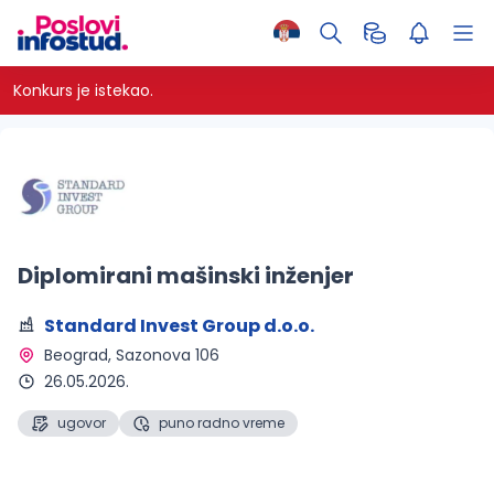
Konkurs je istekao.
Diplomirani mašinski inženjer
Standard Invest Group d.o.o.
Beograd
, Sazonova 106
26.05.2026.
ugovor
puno radno vreme