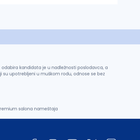
 i odabira kandidata je u nadležnosti poslodavca, a
ji su upotrebljeni u muškom rodu, odnose se bez
 premium salona nameštaja