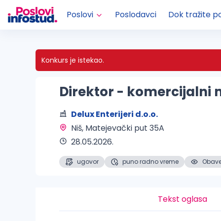
Poslovi
Poslodavci
Dok tražite p
Konkurs je istekao.
Direktor - komercijaln
Delux Enterijeri d.o.o.
Niš
, Matejevački put 35A
28.05.2026.
ugovor
puno radno vreme
Obaveš
Tekst oglasa