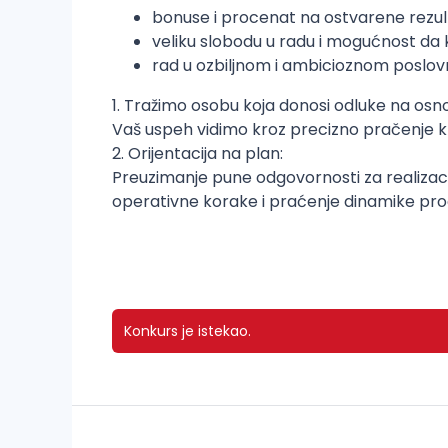
bonuse i procenat na ostvarene rezu
veliku slobodu u radu i mogućnost da 
rad u ozbiljnom i ambicioznom poslo
1. Tražimo osobu koja donosi odluke na os
Vaš uspeh vidimo kroz precizno pračenje klj
2. Orijentacija na plan:
Preuzimanje pune odgovornosti za realizaciju
operativne korake i praćenje dinamike pr
Konkurs je istekao.