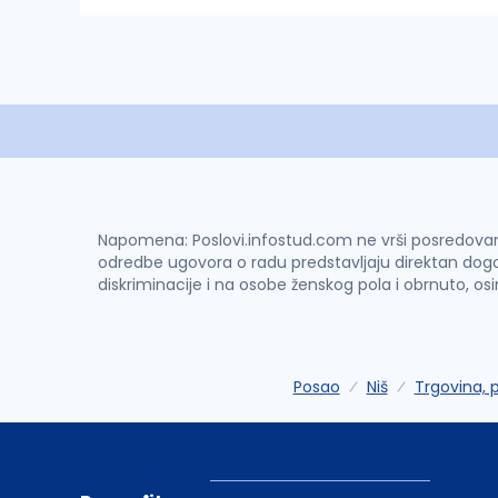
Napomena: Poslovi.infostud.com ne vrši posredovanje 
odredbe ugovora o radu predstavljaju direktan dogo
diskriminacije i na osobe ženskog pola i obrnuto, os
Posao
Niš
Trgovina, 