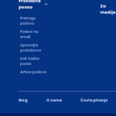
Pronađite
Za
posao
medije
Pretraga
poslova
Poslovi na
email
Upoznajte
poslodavce
Dok tražite
posao
Arhiva poslova
Blog
O nama
Česta pitanja