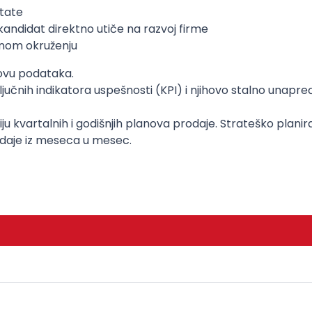
ltate
kandidat direktno utiče na razvoj firme
vnom okruženju
novu podataka.
učnih indikatora uspešnosti (KPI) i njihovo stalno unapre
 kvartalnih i godišnjih planova prodaje. Strateško planiran
odaje iz meseca u mesec.