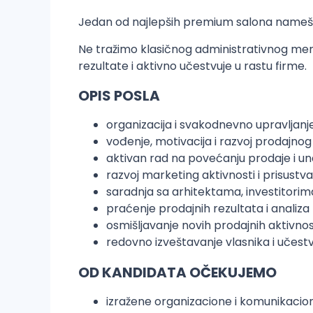
Jedan od najlepših premium salona nameštaja
Ne tražimo klasičnog administrativnog mena
rezultate i aktivno učestvuje u rastu firme.
OPIS POSLA
organizacija i svakodnevno upravljan
vođenje, motivacija i razvoj prodajnog
aktivan rad na povećanju prodaje i u
razvoj marketing aktivnosti i prisus
saradnja sa arhitektama, investitori
praćenje prodajnih rezultata i analiza
osmišljavanje novih prodajnih aktivnosti
redovno izveštavanje vlasnika i učest
OD KANDIDATA OČEKUJEMO
izražene organizacione i komunikacio