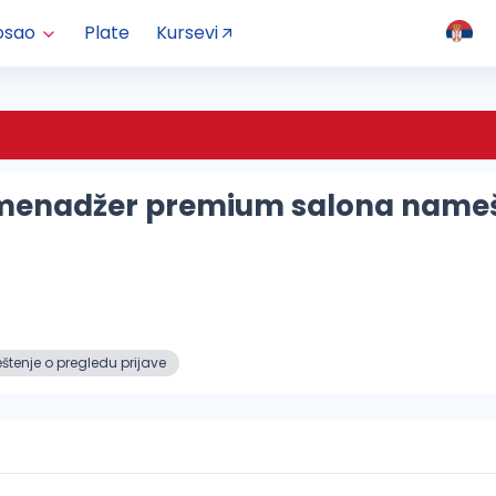
osao
Plate
Kursevi
i menadžer premium salona name
tenje o pregledu prijave