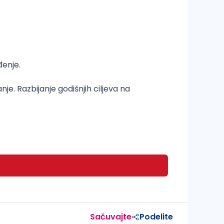
đenje.
je. Razbijanje godišnjih ciljeva na
Sačuvajte
Podelite