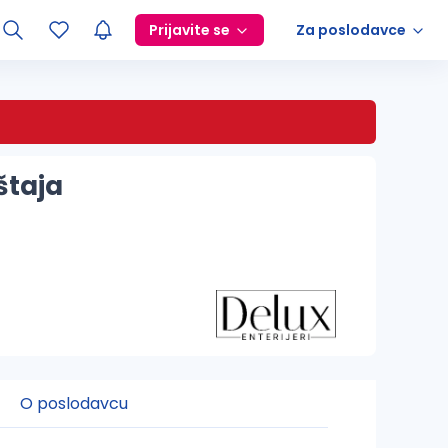
Prijavite se
Za poslodavce
štaja
O poslodavcu