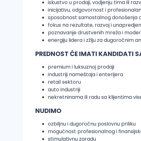
iskustvo u prodaji, vodjenju tima ili ra
inicijativu, odgovornost i profesionala
sposobnost samostalnog donošenja o
fokus na rezultate, razvoj i unapredje
poznavanje drustvenih mreža i moder
energiju lidera i zžlju za dugoročni
PREDNOST ĆE IMATI KANDIDATI S
premium i luksuznoj prodaji
industriji nameštaja i enterijera
retail sektoru
auto industriji
nekretninama ili radu sa klijentima vi
NUDIMO
ozbiljnu i dugoročnu poslovnu priliku
mogućnost profesionalnog i finansij
stimulativnu zaradu