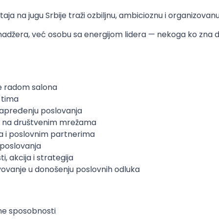
 na jugu Srbije traži ozbiljnu, ambicioznu i organizovanu
džera, već osobu sa energijom lidera — nekoga ko zna da 
je radom salona
 tima
napređenju poslovanja
tva na društvenim mrežama
ma i poslovnim partnerima
 poslovanja
, akcija i strategija
vovanje u donošenju poslovnih odluka
ne sposobnosti