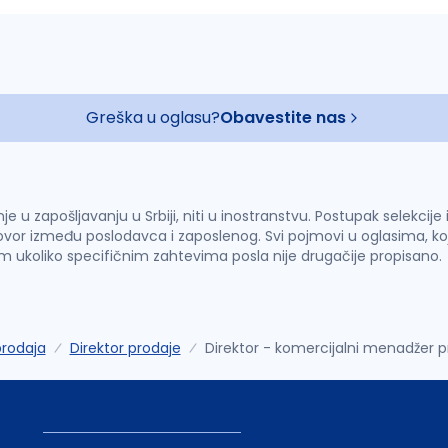
Greška u oglasu?
Obavestite nas
u zapošljavanju u Srbiji, niti u inostranstvu. Postupak selekcije
vor između poslodavca i zaposlenog. Svi pojmovi u oglasima, ko
im ukoliko specifičnim zahtevima posla nije drugačije propisano.
prodaja
Direktor prodaje
Direktor - komercijalni menadžer