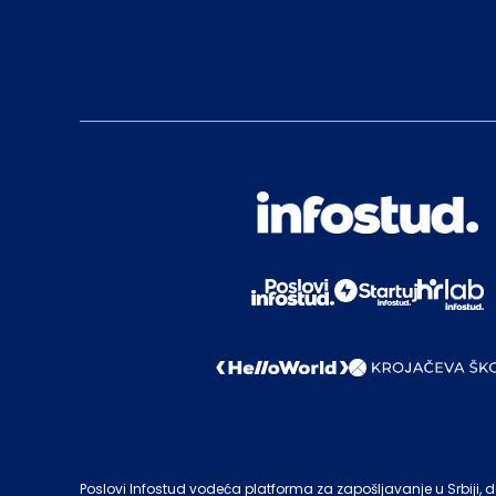
Poslovi Infostud vodeća platforma za zapošljavanje u Srbiji, de