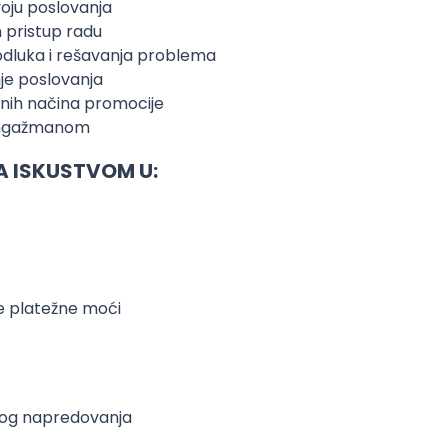
zvoju poslovanja
n pristup radu
dluka i rešavanja problema
nje poslovanja
nih načina promocije
m angažmanom
A ISKUSTVOM U:
se platežne moći
skog napredovanja