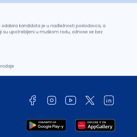
 i odabira kandidata je u nadležnosti poslodavca, a
ji su upotrebljeni u muškom rodu, odnose se bez
prodaje