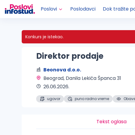
Poslovi
Poslodavci
Dok tražite p
Konkurs je istekao.
Direktor prodaje
Beonova d.o.o.
Beograd
, Danila Lekića Španca 31
26.06.2026.
ugovor
puno radno vreme
Obaveš
Tekst oglasa