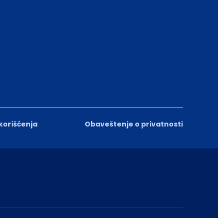
 korišćenja
Obaveštenje o privatnosti