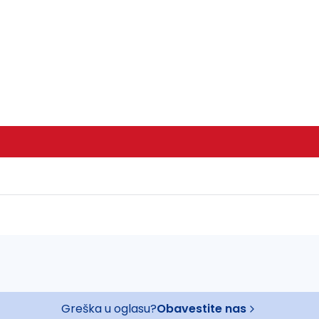
Greška u oglasu?
Obavestite nas