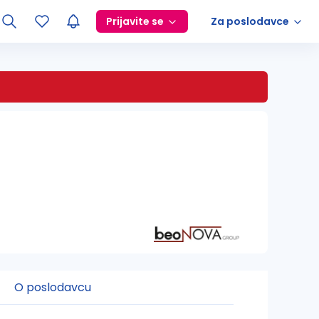
Prijavite se
Za poslodavce
O poslodavcu