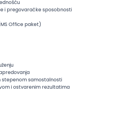
rednošću
ne i pregovaračke sposobnosti
MS Office paket)
uženju
napredovanja
im stepenom samostalnosti
tvom i ostvarenim rezultatima