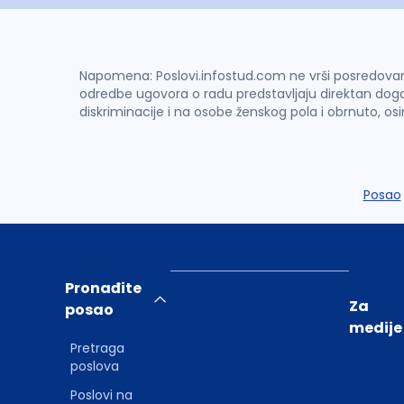
Napomena: Poslovi.infostud.com ne vrši posredovanje 
odredbe ugovora o radu predstavljaju direktan dogo
diskriminacije i na osobe ženskog pola i obrnuto, os
Posao
Pronađite
Za
posao
medije
Pretraga
poslova
Poslovi na