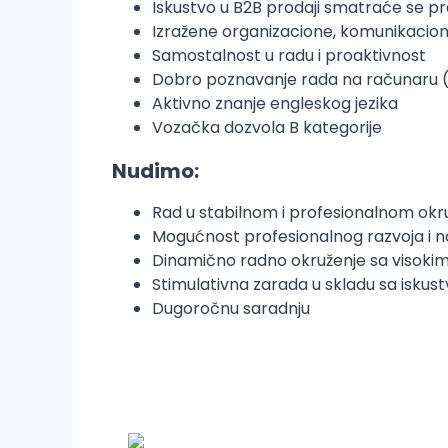
Iskustvo u B2B prodaji smatraće se p
Izražene organizacione, komunikacio
Samostalnost u radu i proaktivnost
Dobro poznavanje rada na računaru (
Aktivno znanje engleskog jezika
Vozačka dozvola B kategorije
Nudimo:
Rad u stabilnom i profesionalnom okr
Mogućnost profesionalnog razvoja i 
Dinamično radno okruženje sa visok
Stimulativna zarada u skladu sa iskus
Dugoročnu saradnju