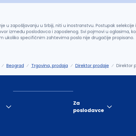
u zapošljavanju u Srbiji, niti u inostranstvu. Postupak selekcije
vor između poslodavca i zaposlenog. Svi pojmovi u oglasima, ko
im ukoliko specifičnim zahtevima posla nije drugačije propisano.
Beograd
Trgovina, prodaja
Direktor prodaje
Direktor 
Za
poslodavce