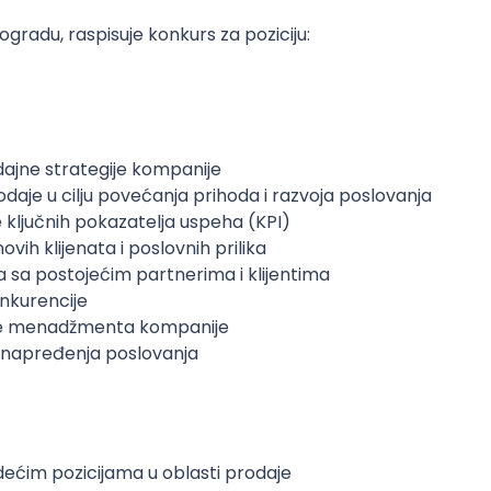
radu, raspisuje konkurs za poziciju:
dajne strategije kompanije
daje u cilju povećanja prihoda i razvoja poslovanja
e ključnih pokazatelja uspeha (KPI)
vih klijenata i poslovnih prilika
 sa postojećim partnerima i klijentima
onkurencije
anje menadžmenta kompanije
 unapređenja poslovanja
ećim pozicijama u oblasti prodaje