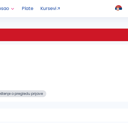
osao
Plate
Kursevi
tenje o pregledu prijave