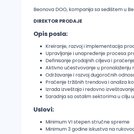
Beonova DOO, kompanija sa sedištem u Beog
DIREKTOR PRODAJE
Opis posla:
Kreiranje, razvoj i implementacija pro
Upravljanje i unapređenje procesa pro
Definisanje prodajnih ciljeva i praćenj
Aktivno učestvovanje u pronalaženju no
Održavanje i razvoj dugoročnih odnosa
Praćenje tržišnih trendova i analiza k
Izrada izveštaja i redovno izveštav
Saradnja sa ostalim sektorima u cilju
Uslovi:
Minimum VI stepen stručne spreme
Minimum 3 godine iskustva na rukovod