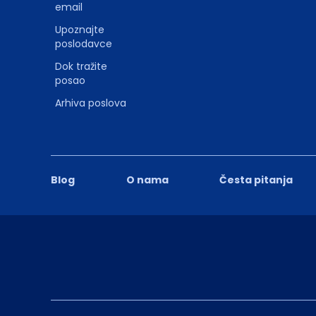
email
Upoznajte
poslodavce
Dok tražite
posao
Arhiva poslova
Blog
O nama
Česta pitanja