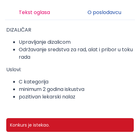
Tekst oglasa
O poslodavcu
DIZALIČAR
Upravljanje dizalicom
Održavanje sredstva za rad, alat i pribor u toku
rada
Uslovi:
C kategorija
minimum 2 godina iskustva
pozitivan lekarski nalaz
Konkurs je istekao.