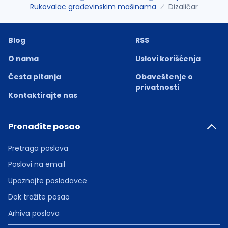
Rukovalac građevinskim mašinama
Dizaličar
Blog
RSS
O nama
Uslovi korišćenja
Česta pitanja
Obaveštenje o
privatnosti
Kontaktirajte nas
Pronađite posao
Pretraga poslova
Poslovi na email
Upoznajte poslodavce
Dok tražite posao
Arhiva poslova