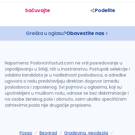
Sačuvajte
Podelite
Greška u oglasu?
Obavestite nas
Napomena: Poslovi.infostud.com ne vrši posredovanje u
zapošljavanju u Srbiji, niti u inostranstvu. Postupak selekcije i
odabira kandidata je u nadležnosti poslodavca, a odredbe
ugovora o radu predstavljaju direktan dogovor između
poslodavca i zaposlenog. Svi pojmovi u oglasima, koji su
upotrebljeni u muškom rodu, odnose se bez diskriminacije i
na osobe ženskog pola i obrnuto, osim ukoliko specifičnim
zahtevima posla nije drugačije propisano.
Posao
Beograd
Građevina, geodezija