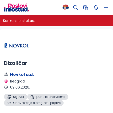
Konkurs je istekao.
Dizaličar
Novkol a.d.
Beograd 
09.06.2026.
ugovor
puno radno vreme
Obaveštenje o pregledu prijave