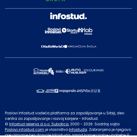
Poslovi Infostud vodeća platforma za zapošljavanje u Srbiji, deo
centra za zapošljavanje i razvoj karijere - Infostud.
©
Infostud rešenja d.o.o. Subotica
, 2000 -
2026
. Sadržaj sajta
Poslovi.infostud.com
je vlasništvo
Infostuda
. Zabranjeno je njegovo
preuzimanje bez dozvole
Infostuda
, zarad komercijalne upotrebe ili