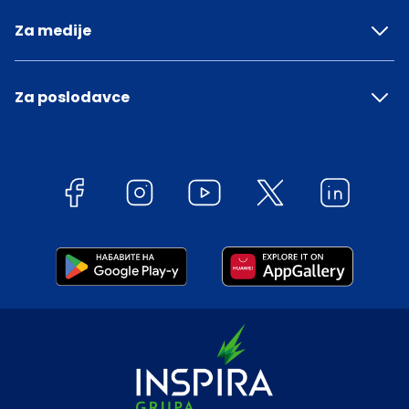
Za medije
Za poslodavce