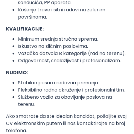
sandučića, PP aparata.
Košenje trave i sitni radovi na zelenim
površinama.
KVALIFIKACIJE:
Minimum srednja stručna sprema.
Iskustvo na sličnim poslovima.
Vozačka dozvola B kategorije (rad na terenu).
Odgovornost, snalažljivost i profesionalizam.
NUDIMO:
Stabilan posao i redovna primanja.
Fleksibilno radno okruženje i profesionalni tim.
Službeno vozilo za obavljanje poslova na
terenu.
Ako smatrate da ste idealan kandidat, pošaljite svoj
CV elektronskim putem ili nas kontaktirajte na broj
telefona.