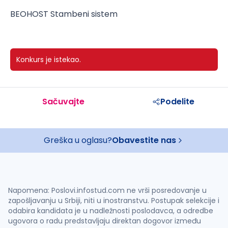
BEOHOST Stambeni sistem
Konkurs je istekao.
Sačuvajte
Podelite
Greška u oglasu?
Obavestite nas
Napomena: Poslovi.infostud.com ne vrši posredovanje u
zapošljavanju u Srbiji, niti u inostranstvu. Postupak selekcije i
odabira kandidata je u nadležnosti poslodavca, a odredbe
ugovora o radu predstavljaju direktan dogovor između