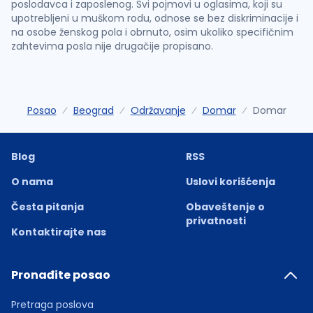
poslodavca i zaposlenog. Svi pojmovi u oglasima, koji su
upotrebljeni u muškom rodu, odnose se bez diskriminacije i
na osobe ženskog pola i obrnuto, osim ukoliko specifičnim
zahtevima posla nije drugačije propisano.
Posao
Beograd
Održavanje
Domar
Domar
Blog
RSS
O nama
Uslovi korišćenja
Česta pitanja
Obaveštenje o
privatnosti
Kontaktirajte nas
Pronađite posao
Pretraga poslova