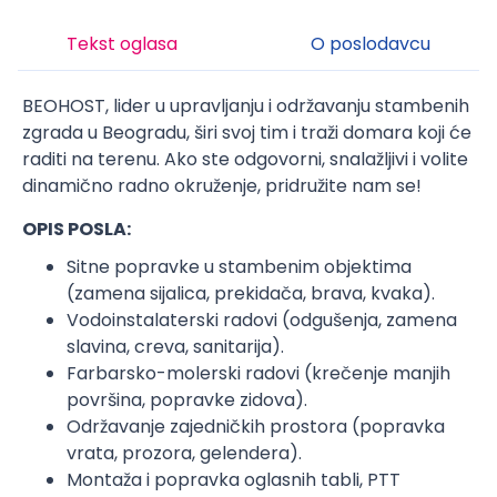
Tekst oglasa
O poslodavcu
BEOHOST, lider u upravljanju i održavanju stambenih
zgrada u Beogradu, širi svoj tim i traži domara koji će
raditi na terenu. Ako ste odgovorni, snalažljivi i volite
dinamično radno okruženje, pridružite nam se!
OPIS POSLA:
Sitne popravke u stambenim objektima
(zamena sijalica, prekidača, brava, kvaka).
Vodoinstalaterski radovi (odgušenja, zamena
slavina, creva, sanitarija).
Farbarsko-molerski radovi (krečenje manjih
površina, popravke zidova).
Održavanje zajedničkih prostora (popravka
vrata, prozora, gelendera).
Montaža i popravka oglasnih tabli, PTT