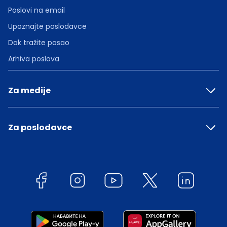
Poslovi na email
Upoznajte poslodavce
Dok tražite posao
Arhiva poslova
Za medije
Za poslodavce