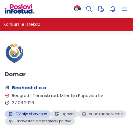
Konkurs je istekao.
Domar
Beohost d.o.o.
Beograd | Terenski rad
, Milentija Popovića 5v
27.06.2026.
CV nije obavezan
ugovor
puno radno vreme
Obaveštenje o pregledu prijave