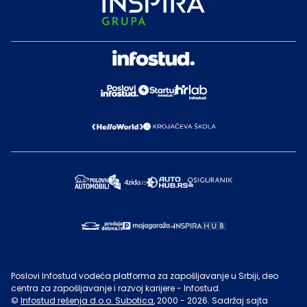
Poslovi Infostud vodeća platforma za zapošljavanje u Srbiji, deo
centra za zapošljavanje i razvoj karijere - Infostud.
©
Infostud rešenja d.o.o. Subotica
, 2000 -
2026
. Sadržaj sajta