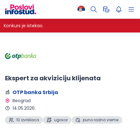
Konkurs je istekao.
Ekspert za akviziciju klijenata
OTP banka Srbija
Beograd 
14.05.2026.
10 izvršilaca
ugovor
puno radno vreme