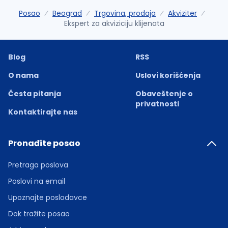
Posao
Beograd
Trgovina, prodaja
Akviziter
Ekspert za akviziciju klijenata
Blog
RSS
O nama
Uslovi korišćenja
Česta pitanja
Obaveštenje o
privatnosti
Kontaktirajte nas
Pronađite posao
Pretraga poslova
Poslovi na email
Upoznajte poslodavce
Dok tražite posao