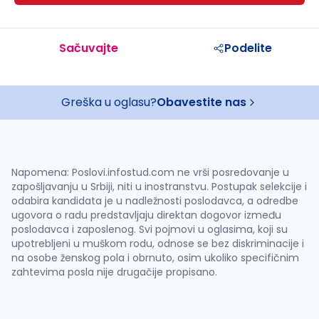
Sačuvajte
Podelite
Greška u oglasu?
Obavestite nas
Napomena: Poslovi.infostud.com ne vrši posredovanje u
zapošljavanju u Srbiji, niti u inostranstvu. Postupak selekcije i
odabira kandidata je u nadležnosti poslodavca, a odredbe
ugovora o radu predstavljaju direktan dogovor između
poslodavca i zaposlenog. Svi pojmovi u oglasima, koji su
upotrebljeni u muškom rodu, odnose se bez diskriminacije i
na osobe ženskog pola i obrnuto, osim ukoliko specifičnim
zahtevima posla nije drugačije propisano.