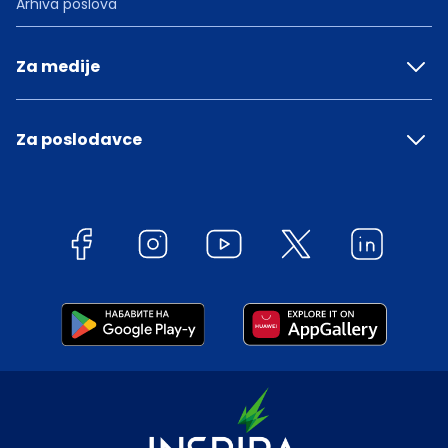
Arhiva poslova
Za medije
Za poslodavce