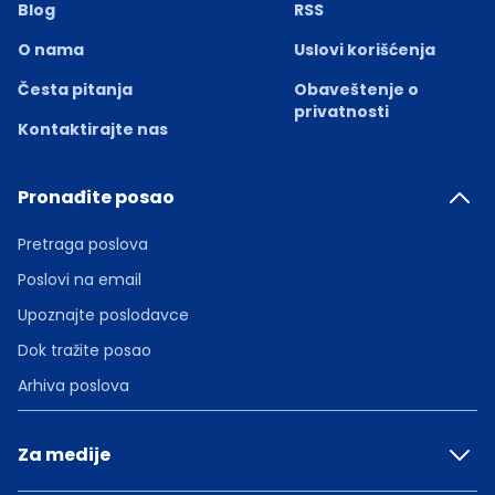
Blog
RSS
O nama
Uslovi korišćenja
Česta pitanja
Obaveštenje o
privatnosti
Kontaktirajte nas
Pronađite posao
Pretraga poslova
Poslovi na email
Upoznajte poslodavce
Dok tražite posao
Arhiva poslova
Za medije