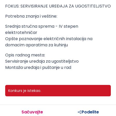
FOKUS: SERVISIRANJE UREĐAJA ZA UGOSTITELJSTVO
Potrebna znanja i veštine:
Srednja stručna sprema - IV stepen
elektrotehničar
Opšte poznavanje električnih instalacija na
domacim aparatima za kuhinju
Opis radnog mesta:
Servisiranje uređaja za ugostiteljstvo
Montaža uređaja i puštanje u rad
Konkurs je istekao.
Sačuvajte
Podelite