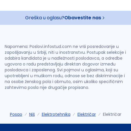
Greška u oglasu?
Obavestite nas
Napomena: Poslovi.infostud.com ne vrši posredovanje u
zapošljavanju u Srbiji, niti u inostranstvu. Postupak selekcije i
odabira kandidata je u nadležnosti poslodavca, a odredbe
ugovora o radu predstavljaju direktan dogovor između
poslodavca i zaposlenog. Svi pojmovi u oglasima, koji su
upotrebljeni u muškom rodu, odnose se bez diskriminacije i
na osobe ženskog pola i obrnuto, osim ukoliko specifičnim
zahtevima posla nije drugačije propisano.
Posao
Niš
Elektrotehnika
Električar
Električar