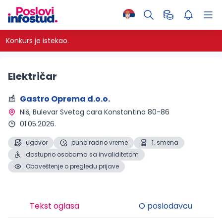
Konkurs je istekao.
Električar
Gastro Oprema d.o.o.
Niš
, Bulevar Svetog cara Konstantina 80-86
01.05.2026.
ugovor
puno radno vreme
1. smena
dostupno osobama sa invaliditetom
Obaveštenje o pregledu prijave
Tekst oglasa
O poslodavcu